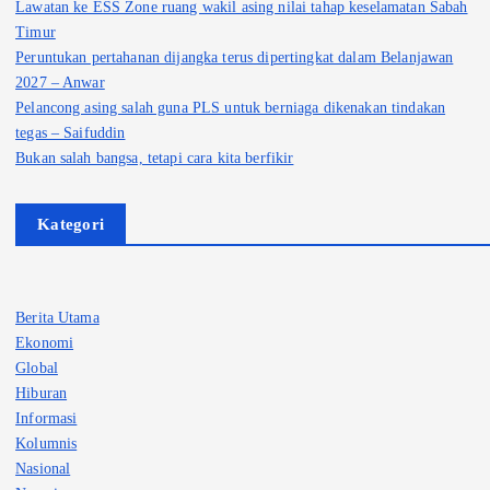
Lawatan ke ESS Zone ruang wakil asing nilai tahap keselamatan Sabah
Timur
Peruntukan pertahanan dijangka terus dipertingkat dalam Belanjawan
2027 – Anwar
Pelancong asing salah guna PLS untuk berniaga dikenakan tindakan
tegas – Saifuddin
Bukan salah bangsa, tetapi cara kita berfikir
Kategori
Berita Utama
Ekonomi
Global
Hiburan
Informasi
Kolumnis
Nasional