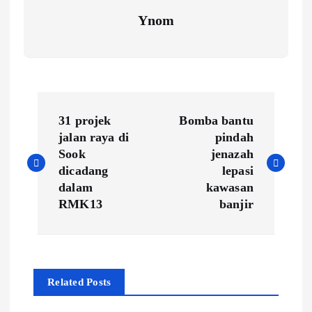
Ynom
P
31 projek
Bomba bantu
o
jalan raya di
pindah
Sook
jenazah
s
dicadang
lepasi
dalam
kawasan
t
RMK13
banjir
n
a
Related Posts