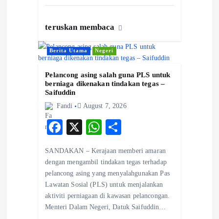
teruskan membaca
Berita Utama
Negeri
Pelancong asing salah guna PLS untuk
berniaga dikenakan tindakan tegas –
Saifuddin
Fandi
August 7, 2026
F
X
W
S
ac
ha
ha
SANDAKAN – Kerajaan memberi amaran
eb
ts
re
dengan mengambil tindakan tegas terhadap
o
A
pelancong asing yang menyalahgunakan Pas
Lawatan Sosial (PLS) untuk menjalankan
o
p
aktiviti perniagaan di kawasan pelancongan.
k
p
Menteri Dalam Negeri, Datuk Saifuddin…