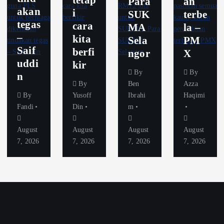
tetap
Para
an
akan
i
SUK
terbe
tegas
cara
MA
la –
–
kita
Sela
PM
Saif
berfi
ngor
X
uddi
kir
By
By
n
By
Ben
Azza
By
Yusoff
Ibrahi
Haqimi
Fandi
Din
m
August
August
August
August
7, 2026
7, 2026
7, 2026
7, 2026