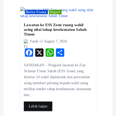
v
i
Berita Utama
Negeri
g
Lawatan ke ESS Zone ruang wakil
asing nilai tahap keselamatan Sabah
Timur
a
Fandi
August 7, 2026
t
F
X
W
S
ac
ha
ha
i
SANDAKAN – Program lawatan ke Zon
eb
ts
re
Selamat Timur Sabah (ESS Zone) yang
o
o
A
disertai 14 wakil diplomatik dan perwakilan
asing memberi peluang kepada wakil asing
o
p
n
melihat sendiri tahap keselamatan, keamanan
k
p
dan…
Lebih lanjut