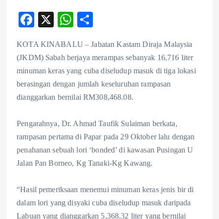
F
X
W
S
ac
ha
ha
KOTA KINABALU – Jabatan Kastam Diraja Malaysia
eb
ts
re
(JKDM) Sabah berjaya merampas sebanyak 16,716 liter
o
A
minuman keras yang cuba diseludup masuk di tiga lokasi
o
p
berasingan dengan jumlah keseluruhan rampasan
k
p
dianggarkan bernilai RM308,468.08.
Pengarahnya, Dr. Ahmad Taufik Sulaiman berkata,
rampasan pertama di Papar pada 29 Oktober lalu dengan
penahanan sebuah lori ‘bonded’ di kawasan Pusingan U
Jalan Pan Borneo, Kg Tanaki-Kg Kawang.
“Hasil pemeriksaan menemui minuman keras jenis bir di
dalam lori yang disyaki cuba diseludup masuk daripada
Labuan yang dianggarkan 5,368.32 liter yang bernilai