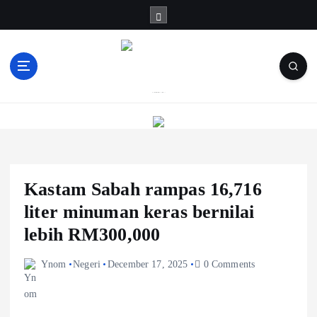
S
k
i
p
t
o
Informasi Berfakta Membuka Minda
c
o
n
t
e
Kastam Sabah rampas 16,716
n
t
liter minuman keras bernilai
lebih RM300,000
Ynom
Negeri
December 17, 2025
0 Comments