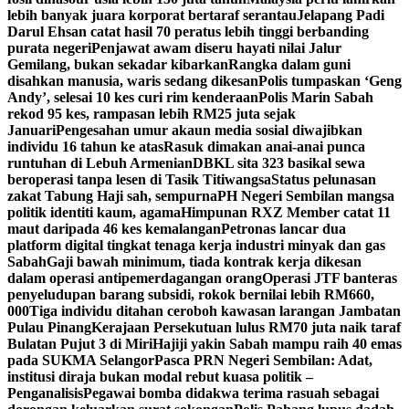
lebih banyak juara korporat bertaraf serantau
Jelapang Padi
Darul Ehsan catat hasil 70 peratus lebih tinggi berbanding
purata negeri
Penjawat awam diseru hayati nilai Jalur
Gemilang, bukan sekadar kibarkan
Rangka dalam guni
disahkan manusia, waris sedang dikesan
Polis tumpaskan ‘Geng
Andy’, selesai 10 kes curi rim kenderaan
Polis Marin Sabah
rekod 95 kes, rampasan lebih RM25 juta sejak
Januari
Pengesahan umur akaun media sosial diwajibkan
individu 16 tahun ke atas
Rasuk dimakan anai-anai punca
runtuhan di Lebuh Armenian
DBKL sita 323 basikal sewa
beroperasi tanpa lesen di Tasik Titiwangsa
Status pelunasan
zakat Tabung Haji sah, sempurna
PH Negeri Sembilan mangsa
politik identiti kaum, agama
Himpunan RXZ Member catat 11
maut daripada 46 kes kemalangan
Petronas lancar dua
platform digital tingkat tenaga kerja industri minyak dan gas
Sabah
Gaji bawah minimum, tiada kontrak kerja dikesan
dalam operasi antipemerdagangan orang
Operasi JTF banteras
penyeludupan barang subsidi, rokok bernilai lebih RM660,
000
Tiga individu ditahan ceroboh kawasan larangan Jambatan
Pulau Pinang
Kerajaan Persekutuan lulus RM70 juta naik taraf
Bulatan Pujut 3 di Miri
Hajiji yakin Sabah mampu raih 40 emas
pada SUKMA Selangor
Pasca PRN Negeri Sembilan: Adat,
institusi diraja bukan modal rebut kuasa politik –
Penganalisis
Pegawai bomba didakwa terima rasuah sebagai