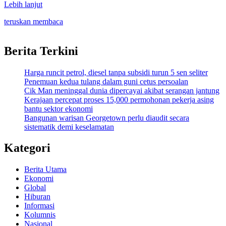
Lebih lanjut
teruskan membaca
Berita Terkini
Harga runcit petrol, diesel tanpa subsidi turun 5 sen seliter
Penemuan kedua tulang dalam guni cetus persoalan
Cik Man meninggal dunia dipercayai akibat serangan jantung
Kerajaan percepat proses 15,000 permohonan pekerja asing
bantu sektor ekonomi
Bangunan warisan Georgetown perlu diaudit secara
sistematik demi keselamatan
Kategori
Berita Utama
Ekonomi
Global
Hiburan
Informasi
Kolumnis
Nasional