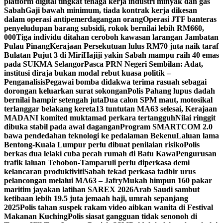
platform digital tingkat tenaga kerja industri minyak dan gas
Sabah
Gaji bawah minimum, tiada kontrak kerja dikesan
dalam operasi antipemerdagangan orang
Operasi JTF banteras
penyeludupan barang subsidi, rokok bernilai lebih RM660,
000
Tiga individu ditahan ceroboh kawasan larangan Jambatan
Pulau Pinang
Kerajaan Persekutuan lulus RM70 juta naik taraf
Bulatan Pujut 3 di Miri
Hajiji yakin Sabah mampu raih 40 emas
pada SUKMA Selangor
Pasca PRN Negeri Sembilan: Adat,
institusi diraja bukan modal rebut kuasa politik –
Penganalisis
Pegawai bomba didakwa terima rasuah sebagai
dorongan keluarkan surat sokongan
Polis Pahang lupus dadah
bernilai hampir setengah juta
Dua calon SPM maut, motosikal
terlanggar belakang kereta
13 tuntutan MA63 selesai, Kerajaan
MADANI komited muktamad perkara tertangguh
Nilai ringgit
dibuka stabil pada awal dagangan
Program SMARTCOM 2.0
bawa pendedahan teknologi ke pedalaman Bekenu
Laluan lama
Bentong-Kuala Lumpur perlu dibuat penilaian risiko
Polis
berkas dua lelaki cuba pecah rumah di Batu Kawa
Pengurusan
trafik laluan Tebobon-Tamparuli perlu diperkasa demi
kelancaran produktiviti
Sabah tekad perkasa tadbir urus
pelancongan melalui MA63 – Jafry
Mukah himpun 160 pakar
maritim jayakan latihan SAREX 2026
Arab Saudi sambut
ketibaan lebih 19.5 juta jemaah haji, umrah sepanjang
2025
Polis tahan suspek rakam video aibkan wanita di Festival
Makanan Kuching
Polis siasat gangguan tidak senonoh di