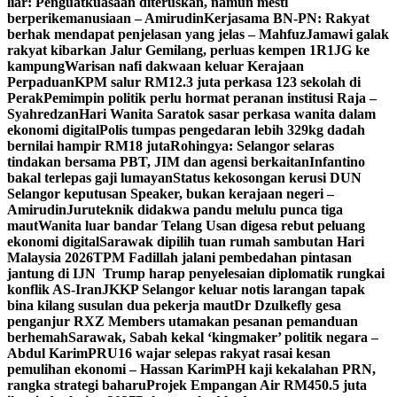
liar: Penguatkuasaan diteruskan, namun mesti
berperikemanusiaan – Amirudin
Kerjasama BN-PN: Rakyat
berhak mendapat penjelasan yang jelas – Mahfuz
Jamawi galak
rakyat kibarkan Jalur Gemilang, perluas kempen 1R1JG ke
kampung
Warisan nafi dakwaan keluar Kerajaan
Perpaduan
KPM salur RM12.3 juta perkasa 123 sekolah di
Perak
Pemimpin politik perlu hormat peranan institusi Raja –
Syahredzan
Hari Wanita Saratok sasar perkasa wanita dalam
ekonomi digital
Polis tumpas pengedaran lebih 329kg dadah
bernilai hampir RM18 juta
Rohingya: Selangor selaras
tindakan bersama PBT, JIM dan agensi berkaitan
Infantino
bakal terlepas gaji lumayan
Status kekosongan kerusi DUN
Selangor keputusan Speaker, bukan kerajaan negeri –
Amirudin
Juruteknik didakwa pandu melulu punca tiga
maut
Wanita luar bandar Telang Usan digesa rebut peluang
ekonomi digital
Sarawak dipilih tuan rumah sambutan Hari
Malaysia 2026
TPM Fadillah jalani pembedahan pintasan
jantung di IJN
Trump harap penyelesaian diplomatik rungkai
konflik AS-Iran
JKKP Selangor keluar notis larangan tapak
bina kilang susulan dua pekerja maut
Dr Dzulkefly gesa
penganjur RXZ Members utamakan pesanan pemanduan
berhemah
Sarawak, Sabah kekal ‘kingmaker’ politik negara –
Abdul Karim
PRU16 wajar selepas rakyat rasai kesan
pemulihan ekonomi – Hassan Karim
PH kaji kekalahan PRN,
rangka strategi baharu
Projek Empangan Air RM450.5 juta