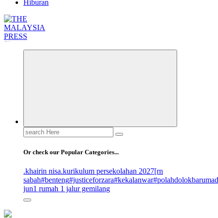
Hiburan
Informasi Berfakta Membuka Minda
Search
for:
Or check our Popular Categories...
.khairin nisa
.kurikulum persekolahan 2027
[rn
sabah
#benteng
#justiceforzara
#kekalanwar
#polahdolokbaruma
jun
1 rumah 1 jalur gemilang