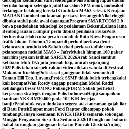
dorongan keluarkan surat sokongan
Polis Pahang lupus dadah
bernilai hampir setengah juta
Dua calon SPM maut, motosikal
terlanggar belakang kereta
13 tuntutan MA63 selesai, Kerajaan
MADANI komited muktamad perkara tertangguh
Nilai ringgit
dibuka stabil pada awal dagangan
Program SMARTCOM 2.0
bawa pendedahan teknologi ke pedalaman Bekenu
Laluan lama
Bentong-Kuala Lumpur perlu dibuat penilaian risiko
Polis
berkas dua lelaki cuba pecah rumah di Batu Kawa
Pengurusan
trafik laluan Tebobon-Tamparuli perlu diperkasa demi
kelancaran produktiviti
Sabah tekad perkasa tadbir urus
pelancongan melalui MA63 – Jafry
Mukah himpun 160 pakar
maritim jayakan latihan SAREX 2026
Arab Saudi sambut
ketibaan lebih 19.5 juta jemaah haji, umrah sepanjang
2025
Polis tahan suspek rakam video aibkan wanita di Festival
Makanan Kuching
Polis siasat gangguan tidak senonoh di
Taman Hill Top, Luyang
Projek SSMP tidak boleh terbengkalai
kali keempat
Wan Rosdy anggap pemergian Mohd Radzi
kehilangan besar UMNO Pahang
PDRM Sabah perhebat
kerjasama strategik dengan Polis Indonesia
Hajiji sampaikan
bantuan YKS RM30,600 pada 102 KIR terjejas
banjir
Penduduk rayu tindakan segera atasi ancaman gajah liar
di Batu Puteh
Empat maut Ford Raptor dihempap pokok
tumbang
Cahaya keemasan KWKK HRPB semarak sokongan
Minggu Penyusuan Susu Ibu Sedunia 2026
10 tangki air baharu
bakal kurangkan gangguan bekalan Puncak Gloxinia
Anjing