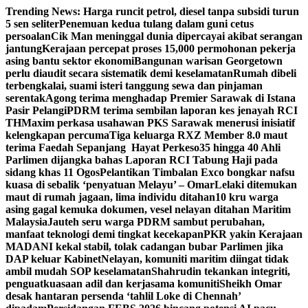
Skip
Trending News:
Harga runcit petrol, diesel tanpa subsidi turun
to
5 sen seliter
Penemuan kedua tulang dalam guni cetus
content
persoalan
Cik Man meninggal dunia dipercayai akibat serangan
jantung
Kerajaan percepat proses 15,000 permohonan pekerja
asing bantu sektor ekonomi
Bangunan warisan Georgetown
perlu diaudit secara sistematik demi keselamatan
Rumah dibeli
terbengkalai, suami isteri tanggung sewa dan pinjaman
serentak
Agong terima menghadap Premier Sarawak di Istana
Pasir Pelangi
PDRM terima sembilan laporan kes jenayah RCI
TH
Maxim perkasa usahawan PKS Sarawak menerusi inisiatif
kelengkapan percuma
Tiga keluarga RXZ Member 8.0 maut
terima Faedah Sepanjang Hayat Perkeso
35 hingga 40 Ahli
Parlimen dijangka bahas Laporan RCI Tabung Haji pada
sidang khas 11 Ogos
Pelantikan Timbalan Exco bongkar nafsu
kuasa di sebalik ‘penyatuan Melayu’ – Omar
Lelaki ditemukan
maut di rumah jagaan, lima individu ditahan
10 kru warga
asing gagal kemuka dokumen, vesel nelayan ditahan Maritim
Malaysia
Jauteh seru warga PDRM sambut perubahan,
manfaat teknologi demi tingkat kecekapan
PKR yakin Kerajaan
MADANI kekal stabil, tolak cadangan bubar Parlimen jika
DAP keluar Kabinet
Nelayan, komuniti maritim diingat tidak
ambil mudah SOP keselamatan
Shahrudin tekankan integriti,
penguatkuasaan adil dan kerjasama komuniti
Sheikh Omar
desak hantaran persenda ‘tahlil Loke di Chennah’