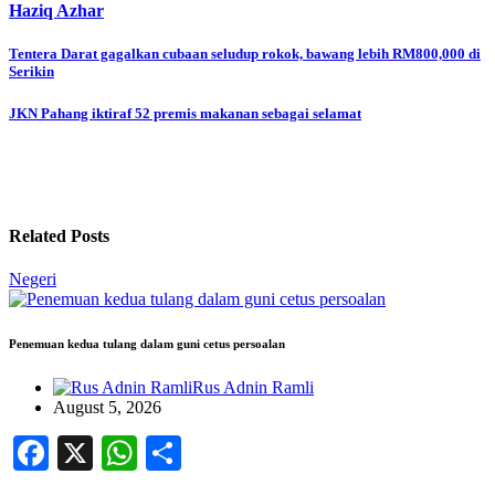
Haziq Azhar
Post
Tentera Darat gagalkan cubaan seludup rokok, bawang lebih RM800,000 di
Serikin
navigation
JKN Pahang iktiraf 52 premis makanan sebagai selamat
Related Posts
Negeri
Penemuan kedua tulang dalam guni cetus persoalan
Rus Adnin Ramli
August 5, 2026
Facebook
X
WhatsApp
Share