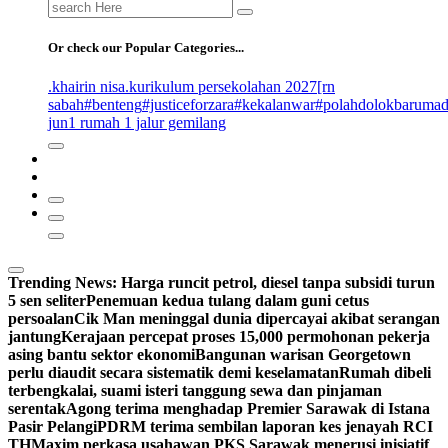
Search
for:
Or check our Popular Categories...
.khairin nisa
.kurikulum persekolahan 2027
[rn
sabah
#benteng
#justiceforzara
#kekalanwar
#polahdolokbaruma
jun
1 rumah 1 jalur gemilang
Trending News:
Harga runcit petrol, diesel tanpa subsidi turun
5 sen seliter
Penemuan kedua tulang dalam guni cetus
persoalan
Cik Man meninggal dunia dipercayai akibat serangan
jantung
Kerajaan percepat proses 15,000 permohonan pekerja
asing bantu sektor ekonomi
Bangunan warisan Georgetown
perlu diaudit secara sistematik demi keselamatan
Rumah dibeli
terbengkalai, suami isteri tanggung sewa dan pinjaman
serentak
Agong terima menghadap Premier Sarawak di Istana
Pasir Pelangi
PDRM terima sembilan laporan kes jenayah RCI
TH
Maxim perkasa usahawan PKS Sarawak menerusi inisiatif