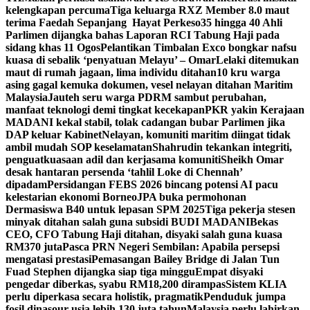
kelengkapan percuma
Tiga keluarga RXZ Member 8.0 maut
terima Faedah Sepanjang Hayat Perkeso
35 hingga 40 Ahli
Parlimen dijangka bahas Laporan RCI Tabung Haji pada
sidang khas 11 Ogos
Pelantikan Timbalan Exco bongkar nafsu
kuasa di sebalik ‘penyatuan Melayu’ – Omar
Lelaki ditemukan
maut di rumah jagaan, lima individu ditahan
10 kru warga
asing gagal kemuka dokumen, vesel nelayan ditahan Maritim
Malaysia
Jauteh seru warga PDRM sambut perubahan,
manfaat teknologi demi tingkat kecekapan
PKR yakin Kerajaan
MADANI kekal stabil, tolak cadangan bubar Parlimen jika
DAP keluar Kabinet
Nelayan, komuniti maritim diingat tidak
ambil mudah SOP keselamatan
Shahrudin tekankan integriti,
penguatkuasaan adil dan kerjasama komuniti
Sheikh Omar
desak hantaran persenda ‘tahlil Loke di Chennah’
dipadam
Persidangan FEBS 2026 bincang potensi AI pacu
kelestarian ekonomi Borneo
JPA buka permohonan
Dermasiswa B40 untuk lepasan SPM 2025
Tiga pekerja stesen
minyak ditahan salah guna subsidi BUDI MADANI
Bekas
CEO, CFO Tabung Haji ditahan, disyaki salah guna kuasa
RM370 juta
Pasca PRN Negeri Sembilan: Apabila persepsi
mengatasi prestasi
Pemasangan Bailey Bridge di Jalan Tun
Fuad Stephen dijangka siap tiga minggu
Empat disyaki
pengedar diberkas, syabu RM18,200 dirampas
Sistem KLIA
perlu diperkasa secara holistik, pragmatik
Penduduk jumpa
fosil dinasour usia lebih 130 juta tahun
Malaysia perlu lahirkan