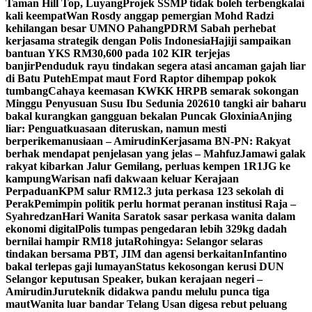
Taman Hill Top, Luyang
Projek SSMP tidak boleh terbengkalai
kali keempat
Wan Rosdy anggap pemergian Mohd Radzi
kehilangan besar UMNO Pahang
PDRM Sabah perhebat
kerjasama strategik dengan Polis Indonesia
Hajiji sampaikan
bantuan YKS RM30,600 pada 102 KIR terjejas
banjir
Penduduk rayu tindakan segera atasi ancaman gajah liar
di Batu Puteh
Empat maut Ford Raptor dihempap pokok
tumbang
Cahaya keemasan KWKK HRPB semarak sokongan
Minggu Penyusuan Susu Ibu Sedunia 2026
10 tangki air baharu
bakal kurangkan gangguan bekalan Puncak Gloxinia
Anjing
liar: Penguatkuasaan diteruskan, namun mesti
berperikemanusiaan – Amirudin
Kerjasama BN-PN: Rakyat
berhak mendapat penjelasan yang jelas – Mahfuz
Jamawi galak
rakyat kibarkan Jalur Gemilang, perluas kempen 1R1JG ke
kampung
Warisan nafi dakwaan keluar Kerajaan
Perpaduan
KPM salur RM12.3 juta perkasa 123 sekolah di
Perak
Pemimpin politik perlu hormat peranan institusi Raja –
Syahredzan
Hari Wanita Saratok sasar perkasa wanita dalam
ekonomi digital
Polis tumpas pengedaran lebih 329kg dadah
bernilai hampir RM18 juta
Rohingya: Selangor selaras
tindakan bersama PBT, JIM dan agensi berkaitan
Infantino
bakal terlepas gaji lumayan
Status kekosongan kerusi DUN
Selangor keputusan Speaker, bukan kerajaan negeri –
Amirudin
Juruteknik didakwa pandu melulu punca tiga
maut
Wanita luar bandar Telang Usan digesa rebut peluang