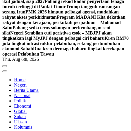
ikut jadual, siap 2027
Pahang rekod kadar penyertaan tenaga
buruh tertinggi di Pantai Timur
Trump tangguh rancangan
serang Iran
PMK 2026 himpun pelbagai agensi, mudahkan
rakyat akses perkhidmatan
Program MADANI Kita dekatkan
rakyat dengan kerajaan, perkukuh perpaduan – Mohamad
Sabu
Pahang sedia terus sokongan perkembangan seni
silat
Negeri Sembilan cuti peristiwa esok – MB
JPJ akan
tingkatkan lagi MyJPJ dengan pelbagai ciri baharu
Kren RM70
juta tingkat infrastruktur pelabuhan, sokong pertumbuhan
ekonomi Sabah
Dua kren dermaga baharu tingkat kecekapan
operasi Pelabuhan Tawau
Thu. Aug 6th, 2026
Home
Negeri
Berita Utama
Nasional
Politik
Ekonomi
Global
Sukan
Ulasan
Kolumnis