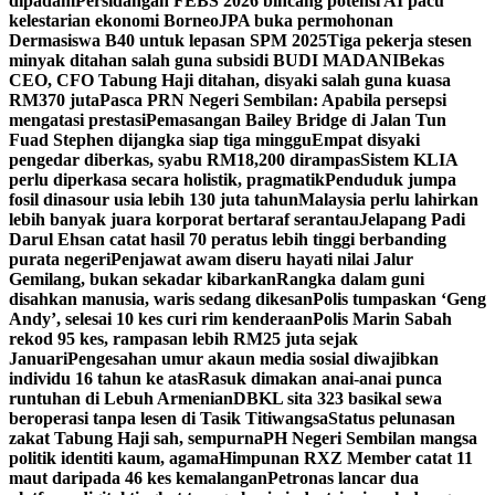
dipadam
Persidangan FEBS 2026 bincang potensi AI pacu
kelestarian ekonomi Borneo
JPA buka permohonan
Dermasiswa B40 untuk lepasan SPM 2025
Tiga pekerja stesen
minyak ditahan salah guna subsidi BUDI MADANI
Bekas
CEO, CFO Tabung Haji ditahan, disyaki salah guna kuasa
RM370 juta
Pasca PRN Negeri Sembilan: Apabila persepsi
mengatasi prestasi
Pemasangan Bailey Bridge di Jalan Tun
Fuad Stephen dijangka siap tiga minggu
Empat disyaki
pengedar diberkas, syabu RM18,200 dirampas
Sistem KLIA
perlu diperkasa secara holistik, pragmatik
Penduduk jumpa
fosil dinasour usia lebih 130 juta tahun
Malaysia perlu lahirkan
lebih banyak juara korporat bertaraf serantau
Jelapang Padi
Darul Ehsan catat hasil 70 peratus lebih tinggi berbanding
purata negeri
Penjawat awam diseru hayati nilai Jalur
Gemilang, bukan sekadar kibarkan
Rangka dalam guni
disahkan manusia, waris sedang dikesan
Polis tumpaskan ‘Geng
Andy’, selesai 10 kes curi rim kenderaan
Polis Marin Sabah
rekod 95 kes, rampasan lebih RM25 juta sejak
Januari
Pengesahan umur akaun media sosial diwajibkan
individu 16 tahun ke atas
Rasuk dimakan anai-anai punca
runtuhan di Lebuh Armenian
DBKL sita 323 basikal sewa
beroperasi tanpa lesen di Tasik Titiwangsa
Status pelunasan
zakat Tabung Haji sah, sempurna
PH Negeri Sembilan mangsa
politik identiti kaum, agama
Himpunan RXZ Member catat 11
maut daripada 46 kes kemalangan
Petronas lancar dua