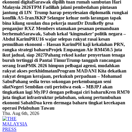
ekonomi digital
Sarawak dipilih tuan rumah sambutan Hari
Malaysia 2026
TPM Fadillah jalani pembedahan pintasan
jantung di IJN
Trump harap penyelesaian diplomatik rungkai
konflik AS-Iran
JKKP Selangor keluar notis larangan tapak
bina kilang susulan dua pekerja maut
Dr Dzulkefly gesa
penganjur RXZ Members utamakan pesanan pemanduan
berhemah
Sarawak, Sabah kekal ‘kingmaker’ politik negara –
Abdul Karim
PRU16 wajar selepas rakyat rasai kesan
pemulihan ekonomi – Hassan Karim
PH kaji kekalahan PRN,
rangka strategi baharu
Projek Empangan Air RM450.5 juta
ikut jadual, siap 2027
Pahang rekod kadar penyertaan tenaga
buruh tertinggi di Pantai Timur
Trump tangguh rancangan
serang Iran
PMK 2026 himpun pelbagai agensi, mudahkan
rakyat akses perkhidmatan
Program MADANI Kita dekatkan
rakyat dengan kerajaan, perkukuh perpaduan – Mohamad
Sabu
Pahang sedia terus sokongan perkembangan seni
silat
Negeri Sembilan cuti peristiwa esok – MB
JPJ akan
tingkatkan lagi MyJPJ dengan pelbagai ciri baharu
Kren RM70
juta tingkat infrastruktur pelabuhan, sokong pertumbuhan
ekonomi Sabah
Dua kren dermaga baharu tingkat kecekapan
operasi Pelabuhan Tawau
Thu. Aug 6th, 2026