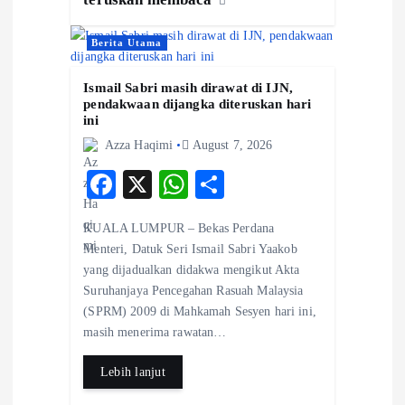
Berita Utama
Ismail Sabri masih dirawat di IJN,
pendakwaan dijangka diteruskan hari
ini
Azza Haqimi
August 7, 2026
F
X
W
S
ac
ha
ha
KUALA LUMPUR – Bekas Perdana
eb
ts
re
Menteri, Datuk Seri Ismail Sabri Yaakob
o
A
yang dijadualkan didakwa mengikut Akta
Suruhanjaya Pencegahan Rasuah Malaysia
o
p
(SPRM) 2009 di Mahkamah Sesyen hari ini,
k
p
masih menerima rawatan…
Lebih lanjut