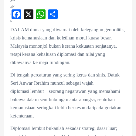
F
X
W
S
ac
ha
ha
DALAM dunia yang diwarnai oleh ketegangan geopolitik,
eb
ts
re
krisis kemanusiaan dan keletihan moral kuasa besar,
o
A
Malaysia menonjol bukan kerana kekuatan senjatanya,
o
p
tetapi kerana kehalusan diplomasi dan nilai yang
k
p
dibawanya ke meja rundingan.
Di tengah percaturan yang sering keras dan sinis, Datuk
Seri Anwar Ibrahim muncul sebagai wajah
diplomasi lembut – seorang negarawan yang memahami
bahawa dalam seni hubungan antarabangsa, sentuhan
kemanusiaan seringkali lebih berkesan daripada gertakan
ketenteraan.
Diplomasi lembut bukanlah sekadar strategi dasar luar;