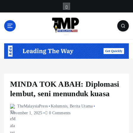
S
k
i
p
t
Informasi Berfakta Membuka Minda
o
c
o
n
t
e
n
MINDA TOK ABAH: Diplomasi
t
lembut, seni menunduk kuasa
TheMalaysiaPress
Kolumnis
,
Berita Utama
November 1, 2025
0 Comments