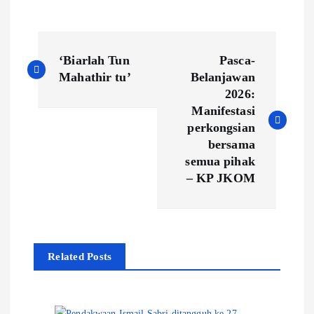
P
‘Biarlah Tun
Pasca-
o
Mahathir tu’
Belanjawan
2026:
s
Manifestasi
perkongsian
t
bersama
semua pihak
n
– KP JKOM
a
v
Related Posts
i