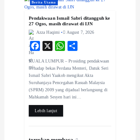
g
Berita Utama
a
Pendakwaan Ismail Sabri ditangguh ke
27 Ogos, masih dirawat di IJN
t
Azza Haqimi
August 7, 2026
F
X
W
S
i
ac
ha
ha
o
KUALA LUMPUR – Prosiding pendakwaan
eb
ts
re
terhadap bekas Perdana Menteri, Datuk Seri
o
A
Ismail Sabri Yaakob mengikut Akta
n
Suruhanjaya Pencegahan Rasuah Malaysia
o
p
(SPRM) 2009 yang dijadual berlangsung di
k
p
Mahkamah Sesyen hari ini…
Lebih lanjut
teruskan membaca