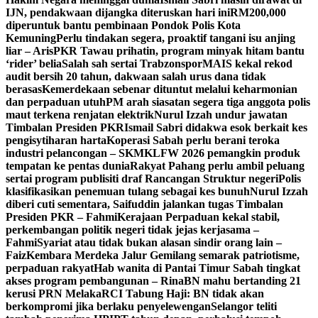
IJN, pendakwaan dijangka diteruskan hari ini
RM200,000
diperuntuk bantu pembinaan Pondok Polis Kota
Kemuning
Perlu tindakan segera, proaktif tangani isu anjing
liar – Aris
PKR Tawau prihatin, program minyak hitam bantu
‘rider’ belia
Salah sah sertai Trabzonspor
MAIS kekal rekod
audit bersih 20 tahun, dakwaan salah urus dana tidak
berasas
Kemerdekaan sebenar dituntut melalui keharmonian
dan perpaduan utuh
PM arah siasatan segera tiga anggota polis
maut terkena renjatan elektrik
Nurul Izzah undur jawatan
Timbalan Presiden PKR
Ismail Sabri didakwa esok berkait kes
pengisytiharan harta
Koperasi Sabah perlu berani teroka
industri pelancongan – SKM
KLFW 2026 pemangkin produk
tempatan ke pentas dunia
Rakyat Pahang perlu ambil peluang
sertai program publisiti draf Rancangan Struktur negeri
Polis
klasifikasikan penemuan tulang sebagai kes bunuh
Nurul Izzah
diberi cuti sementara, Saifuddin jalankan tugas Timbalan
Presiden PKR – Fahmi
Kerajaan Perpaduan kekal stabil,
perkembangan politik negeri tidak jejas kerjasama –
Fahmi
Syariat atau tidak bukan alasan sindir orang lain –
Faiz
Kembara Merdeka Jalur Gemilang semarak patriotisme,
perpaduan rakyat
Hab wanita di Pantai Timur Sabah tingkat
akses program pembangunan – Rina
BN mahu bertanding 21
kerusi PRN Melaka
RCI Tabung Haji: BN tidak akan
berkompromi jika berlaku penyelewengan
Selangor teliti