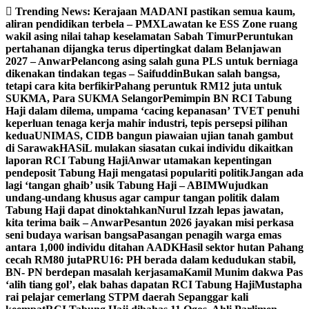
Skip
Trending News:
Kerajaan MADANI pastikan semua kaum,
to
aliran pendidikan terbela – PMX
Lawatan ke ESS Zone ruang
content
wakil asing nilai tahap keselamatan Sabah Timur
Peruntukan
pertahanan dijangka terus dipertingkat dalam Belanjawan
2027 – Anwar
Pelancong asing salah guna PLS untuk berniaga
dikenakan tindakan tegas – Saifuddin
Bukan salah bangsa,
tetapi cara kita berfikir
Pahang peruntuk RM12 juta untuk
SUKMA, Para SUKMA Selangor
Pemimpin BN RCI Tabung
Haji dalam dilema, umpama ‘cacing kepanasan’
TVET penuhi
keperluan tenaga kerja mahir industri, tepis persepsi pilihan
kedua
UNIMAS, CIDB bangun piawaian ujian tanah gambut
di Sarawak
HASiL mulakan siasatan cukai individu dikaitkan
laporan RCI Tabung Haji
Anwar utamakan kepentingan
pendeposit Tabung Haji mengatasi populariti politik
Jangan ada
lagi ‘tangan ghaib’ usik Tabung Haji – ABIM
Wujudkan
undang-undang khusus agar campur tangan politik dalam
Tabung Haji dapat dinoktahkan
Nurul Izzah lepas jawatan,
kita terima baik – Anwar
Pesantun 2026 jayakan misi perkasa
seni budaya warisan bangsa
Pasangan penagih warga emas
antara 1,000 individu ditahan AADK
Hasil sektor hutan Pahang
cecah RM80 juta
PRU16: PH berada dalam kedudukan stabil,
BN- PN berdepan masalah kerjasama
Kamil Munim dakwa Pas
‘alih tiang gol’, elak bahas dapatan RCI Tabung Haji
Mustapha
rai pelajar cemerlang STPM daerah Sepanggar kali