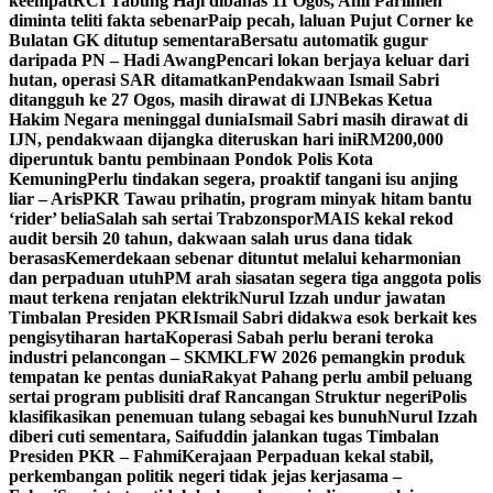
keempat
RCI Tabung Haji dibahas 11 Ogos, Ahli Parlimen
diminta teliti fakta sebenar
Paip pecah, laluan Pujut Corner ke
Bulatan GK ditutup sementara
Bersatu automatik gugur
daripada PN – Hadi Awang
Pencari lokan berjaya keluar dari
hutan, operasi SAR ditamatkan
Pendakwaan Ismail Sabri
ditangguh ke 27 Ogos, masih dirawat di IJN
Bekas Ketua
Hakim Negara meninggal dunia
Ismail Sabri masih dirawat di
IJN, pendakwaan dijangka diteruskan hari ini
RM200,000
diperuntuk bantu pembinaan Pondok Polis Kota
Kemuning
Perlu tindakan segera, proaktif tangani isu anjing
liar – Aris
PKR Tawau prihatin, program minyak hitam bantu
‘rider’ belia
Salah sah sertai Trabzonspor
MAIS kekal rekod
audit bersih 20 tahun, dakwaan salah urus dana tidak
berasas
Kemerdekaan sebenar dituntut melalui keharmonian
dan perpaduan utuh
PM arah siasatan segera tiga anggota polis
maut terkena renjatan elektrik
Nurul Izzah undur jawatan
Timbalan Presiden PKR
Ismail Sabri didakwa esok berkait kes
pengisytiharan harta
Koperasi Sabah perlu berani teroka
industri pelancongan – SKM
KLFW 2026 pemangkin produk
tempatan ke pentas dunia
Rakyat Pahang perlu ambil peluang
sertai program publisiti draf Rancangan Struktur negeri
Polis
klasifikasikan penemuan tulang sebagai kes bunuh
Nurul Izzah
diberi cuti sementara, Saifuddin jalankan tugas Timbalan
Presiden PKR – Fahmi
Kerajaan Perpaduan kekal stabil,
perkembangan politik negeri tidak jejas kerjasama –