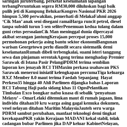
saringan juruterbang, perketat keselamatan lapangan
terbang
Peruntukan segera RM30,000 diluluskan bagi baik
pulih jeti di Kampung Belukar
Kongres Nasional PKR 2026
himpun 5,500 perwakilan, pemerhati di Melaka
Fahmi anggap
‘Cik Man’ anak seni disegani ramai
Harga runcit petrol, diesel
tanpa subsidi turun 5 sen seliter
Penemuan kedua tulang dalam
guni cetus persoalan
Cik Man meninggal dunia dipercayai
akibat serangan jantung
Kerajaan percepat proses 15,000
permohonan pekerja asing bantu sektor ekonomi
Bangunan
warisan Georgetown perlu diaudit secara sistematik demi
keselamatan
Rumah dibeli terbengkalai, suami isteri tanggung
sewa dan pinjaman serentak
Agong terima menghadap Premier
Sarawak di Istana Pasir Pelangi
PDRM terima sembilan
laporan kes jenayah RCI TH
Maxim perkasa usahawan PKS
Sarawak menerusi inisiatif kelengkapan percuma
Tiga keluarga
RXZ Member 8.0 maut terima Faedah Sepanjang Hayat
Perkeso
35 hingga 40 Ahli Parlimen dijangka bahas Laporan
RCI Tabung Haji pada sidang khas 11 Ogos
Pelantikan
Timbalan Exco bongkar nafsu kuasa di sebalik ‘penyatuan
Melayu’ – Omar
Lelaki ditemukan maut di rumah jagaan, lima
individu ditahan
10 kru warga asing gagal kemuka dokumen,
vesel nelayan ditahan Maritim Malaysia
Jauteh seru warga
PDRM sambut perubahan, manfaat teknologi demi tingkat
kecekapan
PKR yakin Kerajaan MADANI kekal stabil, tolak
cadangan bubar Parlimen jika DAP keluar Kabinet
Nelayan,