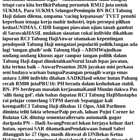
tetapi cara kita berfikir
Pahang peruntuk RM12 juta untuk
SUKMA, Para SUKMA Selangor
Pemimpin BN RCI Tabung
Haji dalam dilema, umpama ‘cacing kepanasan’
TVET penuhi
keperluan tenaga kerja mahir industri, tepis persepsi pilihan
kedua
UNIMAS, CIDB bangun piawaian ujian tanah gambut
di Sarawak
HASiL mulakan siasatan cukai individu dikaitkan
laporan RCI Tabung Haji
Anwar utamakan kepentingan
pendeposit Tabung Haji mengatasi populariti politik
Jangan ada
lagi ‘tangan ghaib’ usik Tabung Haji – ABIM
Wujudkan
undang-undang khusus agar campur tangan politik dalam
Tabung Haji dapat dinoktahkan
Nurul Izzah lepas jawatan,
kita terima baik – Anwar
Pesantun 2026 jayakan misi perkasa
seni budaya warisan bangsa
Pasangan penagih warga emas
antara 1,000 individu ditahan AADK
Hasil sektor hutan Pahang
cecah RM80 juta
PRU16: PH berada dalam kedudukan stabil,
BN- PN berdepan masalah kerjasama
Kamil Munim dakwa Pas
‘alih tiang gol’, elak bahas dapatan RCI Tabung Haji
Mustapha
rai pelajar cemerlang STPM daerah Sepanggar kali
keempat
RCI Tabung Haji dibahas 11 Ogos, Ahli Parlimen
diminta teliti fakta sebenar
Paip pecah, laluan Pujut Corner ke
Bulatan GK ditutup sementara
Bersatu automatik gugur
daripada PN – Hadi Awang
Pencari lokan berjaya keluar dari
hutan, operasi SAR ditamatkan
Pendakwaan Ismail Sabri
ditangguh ke 27 Ogos, masih dirawat di IJN
Bekas Ketua
Hakim Negara meninggal dunia
Ismail Sabri masih dirawat di