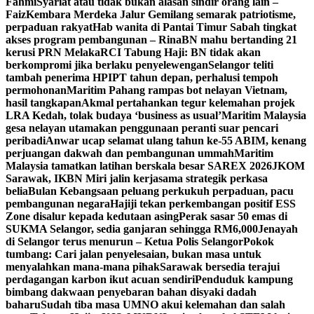
Fahmi
Syariat atau tidak bukan alasan sindir orang lain –
Faiz
Kembara Merdeka Jalur Gemilang semarak patriotisme,
perpaduan rakyat
Hab wanita di Pantai Timur Sabah tingkat
akses program pembangunan – Rina
BN mahu bertanding 21
kerusi PRN Melaka
RCI Tabung Haji: BN tidak akan
berkompromi jika berlaku penyelewengan
Selangor teliti
tambah penerima HPIPT tahun depan, perhalusi tempoh
permohonan
Maritim Pahang rampas bot nelayan Vietnam,
hasil tangkapan
Akmal pertahankan tegur kelemahan projek
LRA Kedah, tolak budaya ‘business as usual’
Maritim Malaysia
gesa nelayan utamakan penggunaan peranti suar pencari
peribadi
Anwar ucap selamat ulang tahun ke-55 ABIM, kenang
perjuangan dakwah dan pembangunan ummah
Maritim
Malaysia tamatkan latihan berskala besar SAREX 2026
JKOM
Sarawak, IKBN Miri jalin kerjasama strategik perkasa
belia
Bulan Kebangsaan peluang perkukuh perpaduan, pacu
pembangunan negara
Hajiji tekan perkembangan positif ESS
Zone disalur kepada kedutaan asing
Perak sasar 50 emas di
SUKMA Selangor, sedia ganjaran sehingga RM6,000
Jenayah
di Selangor terus menurun – Ketua Polis Selangor
Pokok
tumbang: Cari jalan penyelesaian, bukan masa untuk
menyalahkan mana-mana pihak
Sarawak bersedia terajui
perdagangan karbon ikut acuan sendiri
Penduduk kampung
bimbang dakwaan penyebaran bahan disyaki dadah
baharu
Sudah tiba masa UMNO akui kelemahan dan salah