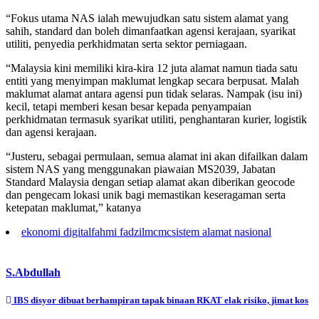
“Fokus utama NAS ialah mewujudkan satu sistem alamat yang
sahih, standard dan boleh dimanfaatkan agensi kerajaan, syarikat
utiliti, penyedia perkhidmatan serta sektor perniagaan.
“Malaysia kini memiliki kira-kira 12 juta alamat namun tiada satu
entiti yang menyimpan maklumat lengkap secara berpusat. Malah
maklumat alamat antara agensi pun tidak selaras. Nampak (isu ini)
kecil, tetapi memberi kesan besar kepada penyampaian
perkhidmatan termasuk syarikat utiliti, penghantaran kurier, logistik
dan agensi kerajaan.
“Justeru, sebagai permulaan, semua alamat ini akan difailkan dalam
sistem NAS yang menggunakan piawaian MS2039, Jabatan
Standard Malaysia dengan setiap alamat akan diberikan geocode
dan pengecam lokasi unik bagi memastikan keseragaman serta
ketepatan maklumat,” katanya
ekonomi digital
fahmi fadzil
mcmc
sistem alamat nasional
S.Abdullah
Post
IBS disyor dibuat berhampiran tapak binaan RKAT elak risiko, jimat kos