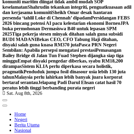
komuniti maritim diingat tidak ambil mudah SOP
keselamatan
Shahrudin tekankan integriti, penguatkuasaan adil
dan kerjasama komuniti
Sheikh Omar desak hantaran
persenda ‘tahlil Loke di Chennah’ dipadam
Persidangan FEBS
2026 bincang potensi AI pacu kelestarian ekonomi Borneo
JPA
buka permohonan Dermasiswa B40 untuk lepasan SPM
2025
Tiga pekerja stesen minyak ditahan salah guna subsidi
BUDI MADANI
Bekas CEO, CFO Tabung Haji ditahan,
disyaki salah guna kuasa RM370 juta
Pasca PRN Negeri
Sembilan: Apabila persepsi mengatasi prestasi
Pemasangan
Bailey Bridge di Jalan Tun Fuad Stephen dijangka siap tiga
minggu
Empat disyaki pengedar diberkas, syabu RM18,200
dirampas
Sistem KLIA perlu diperkasa secara holistik,
pragmatik
Penduduk jumpa fosil dinasour usia lebih 130 juta
tahun
Malaysia perlu lahirkan lebih banyak juara korporat
bertaraf serantau
Jelapang Padi Darul Ehsan catat hasil 70
peratus lebih tinggi berbanding purata negeri
Sat. Aug 8th, 2026
Home
Negeri
Berita Utama
Nasional