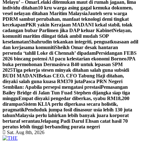
Melayu’ – Omar
Lelaki ditemukan maut di rumah jagaan, lima
individu ditahan
10 kru warga asing gagal kemuka dokumen,
vesel nelayan ditahan Maritim Malaysia
Jauteh seru warga
PDRM sambut perubahan, manfaat teknologi demi tingkat
kecekapan
PKR yakin Kerajaan MADANI kekal stabil, tolak
cadangan bubar Parlimen jika DAP keluar Kabinet
Nelayan,
komuniti maritim diingat tidak ambil mudah SOP
keselamatan
Shahrudin tekankan integriti, penguatkuasaan adil
dan kerjasama komuniti
Sheikh Omar desak hantaran
persenda ‘tahlil Loke di Chennah’ dipadam
Persidangan FEBS
2026 bincang potensi AI pacu kelestarian ekonomi Borneo
JPA
buka permohonan Dermasiswa B40 untuk lepasan SPM
2025
Tiga pekerja stesen minyak ditahan salah guna subsidi
BUDI MADANI
Bekas CEO, CFO Tabung Haji ditahan,
disyaki salah guna kuasa RM370 juta
Pasca PRN Negeri
Sembilan: Apabila persepsi mengatasi prestasi
Pemasangan
Bailey Bridge di Jalan Tun Fuad Stephen dijangka siap tiga
minggu
Empat disyaki pengedar diberkas, syabu RM18,200
dirampas
Sistem KLIA perlu diperkasa secara holistik,
pragmatik
Penduduk jumpa fosil dinasour usia lebih 130 juta
tahun
Malaysia perlu lahirkan lebih banyak juara korporat
bertaraf serantau
Jelapang Padi Darul Ehsan catat hasil 70
peratus lebih tinggi berbanding purata negeri
Sat. Aug 8th, 2026