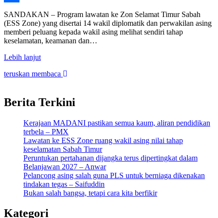
Share
SANDAKAN – Program lawatan ke Zon Selamat Timur Sabah
(ESS Zone) yang disertai 14 wakil diplomatik dan perwakilan asing
memberi peluang kepada wakil asing melihat sendiri tahap
keselamatan, keamanan dan…
Lebih lanjut
teruskan membaca
Berita Terkini
Kerajaan MADANI pastikan semua kaum, aliran pendidikan
terbela – PMX
Lawatan ke ESS Zone ruang wakil asing nilai tahap
keselamatan Sabah Timur
Peruntukan pertahanan dijangka terus dipertingkat dalam
Belanjawan 2027 – Anwar
Pelancong asing salah guna PLS untuk berniaga dikenakan
tindakan tegas – Saifuddin
Bukan salah bangsa, tetapi cara kita berfikir
Kategori