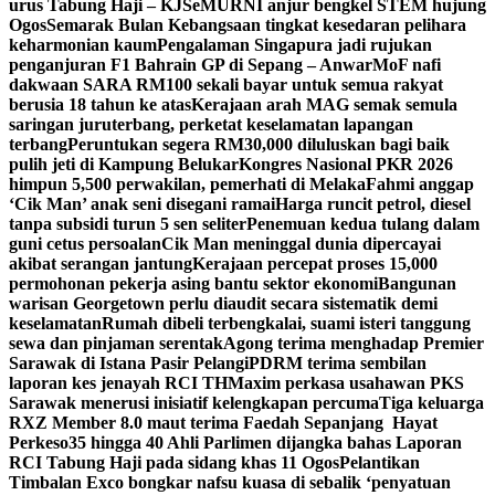
urus Tabung Haji – KJ
SeMURNI anjur bengkel STEM hujung
Ogos
Semarak Bulan Kebangsaan tingkat kesedaran pelihara
keharmonian kaum
Pengalaman Singapura jadi rujukan
penganjuran F1 Bahrain GP di Sepang – Anwar
MoF nafi
dakwaan SARA RM100 sekali bayar untuk semua rakyat
berusia 18 tahun ke atas
Kerajaan arah MAG semak semula
saringan juruterbang, perketat keselamatan lapangan
terbang
Peruntukan segera RM30,000 diluluskan bagi baik
pulih jeti di Kampung Belukar
Kongres Nasional PKR 2026
himpun 5,500 perwakilan, pemerhati di Melaka
Fahmi anggap
‘Cik Man’ anak seni disegani ramai
Harga runcit petrol, diesel
tanpa subsidi turun 5 sen seliter
Penemuan kedua tulang dalam
guni cetus persoalan
Cik Man meninggal dunia dipercayai
akibat serangan jantung
Kerajaan percepat proses 15,000
permohonan pekerja asing bantu sektor ekonomi
Bangunan
warisan Georgetown perlu diaudit secara sistematik demi
keselamatan
Rumah dibeli terbengkalai, suami isteri tanggung
sewa dan pinjaman serentak
Agong terima menghadap Premier
Sarawak di Istana Pasir Pelangi
PDRM terima sembilan
laporan kes jenayah RCI TH
Maxim perkasa usahawan PKS
Sarawak menerusi inisiatif kelengkapan percuma
Tiga keluarga
RXZ Member 8.0 maut terima Faedah Sepanjang Hayat
Perkeso
35 hingga 40 Ahli Parlimen dijangka bahas Laporan
RCI Tabung Haji pada sidang khas 11 Ogos
Pelantikan
Timbalan Exco bongkar nafsu kuasa di sebalik ‘penyatuan