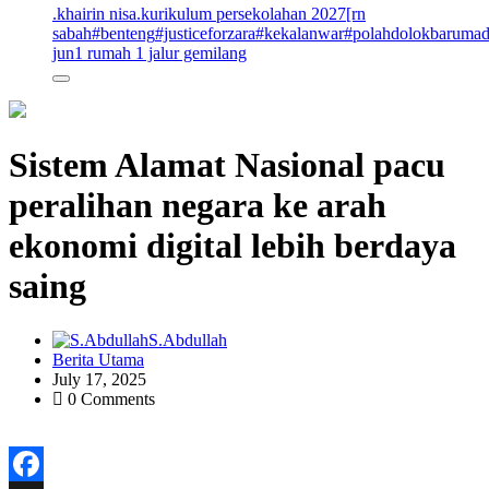
.khairin nisa
.kurikulum persekolahan 2027
[rn
sabah
#benteng
#justiceforzara
#kekalanwar
#polahdolokbaruma
jun
1 rumah 1 jalur gemilang
Sistem Alamat Nasional pacu
peralihan negara ke arah
ekonomi digital lebih berdaya
saing
S.Abdullah
Berita Utama
July 17, 2025
0 Comments