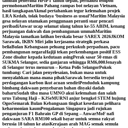
tambah penerima HPIPT tahun depan, perhalusi tempoh
permohonan
Maritim Pahang rampas bot nelayan Vietnam,
hasil tangkapan
Akmal pertahankan tegur kelemahan projek
LRA Kedah, tolak budaya ‘business as usual’
Maritim Malaysia
gesa nelayan utamakan penggunaan peranti suar pencari
peribadi
Anwar ucap selamat ulang tahun ke-55 ABIM, kenang
perjuangan dakwah dan pembangunan ummah
Maritim
Malaysia tamatkan latihan berskala besar SAREX 2026
JKOM
Sarawak, IKBN Miri jalin kerjasama strategik perkasa
belia
Bulan Kebangsaan peluang perkukuh perpaduan, pacu
pembangunan negara
Hajiji tekan perkembangan positif ESS
Zone disalur kepada kedutaan asing
Perak sasar 50 emas di
SUKMA Selangor, sedia ganjaran sehingga RM6,000
Jenayah
di Selangor terus menurun – Ketua Polis Selangor
Pokok
tumbang: Cari jalan penyelesaian, bukan masa untuk
menyalahkan mana-mana pihak
Sarawak bersedia terajui
perdagangan karbon ikut acuan sendiri
Penduduk kampung
bimbang dakwaan penyebaran bahan disyaki dadah
baharu
Sudah tiba masa UMNO akui kelemahan dan salah
urus Tabung Haji – KJ
SeMURNI anjur bengkel STEM hujung
Ogos
Semarak Bulan Kebangsaan tingkat kesedaran pelihara
keharmonian kaum
Pengalaman Singapura jadi rujukan
penganjuran F1 Bahrain GP di Sepang – Anwar
MoF nafi
dakwaan SARA RM100 sekali bayar untuk semua rakyat
berusia 18 tahun ke atas
Kerajaan arah MAG semak semula