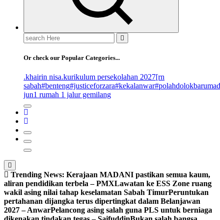
Search
for:
Or check our Popular Categories...
.khairin nisa
.kurikulum persekolahan 2027
[rn
sabah
#benteng
#justiceforzara
#kekalanwar
#polahdolokbaruma
jun
1 rumah 1 jalur gemilang
Trending News:
Kerajaan MADANI pastikan semua kaum,
aliran pendidikan terbela – PMX
Lawatan ke ESS Zone ruang
wakil asing nilai tahap keselamatan Sabah Timur
Peruntukan
pertahanan dijangka terus dipertingkat dalam Belanjawan
2027 – Anwar
Pelancong asing salah guna PLS untuk berniaga
dikenakan tindakan tegas – Saifuddin
Bukan salah bangsa,