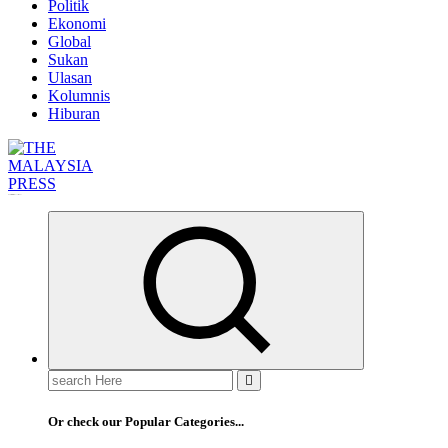
Politik
Ekonomi
Global
Sukan
Ulasan
Kolumnis
Hiburan
Informasi Berfakta Membuka Minda
Search
for:
Or check our Popular Categories...