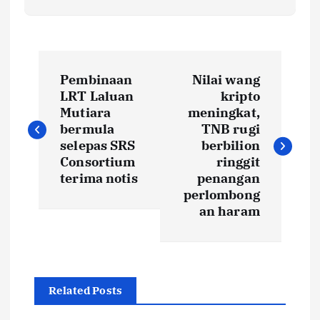
P
Pembinaan
Nilai wang
o
LRT Laluan
kripto
Mutiara
meningkat,
s
bermula
TNB rugi
selepas SRS
berbilion
t
Consortium
ringgit
terima notis
penangan
perlombong
n
an haram
a
v
Related Posts
i