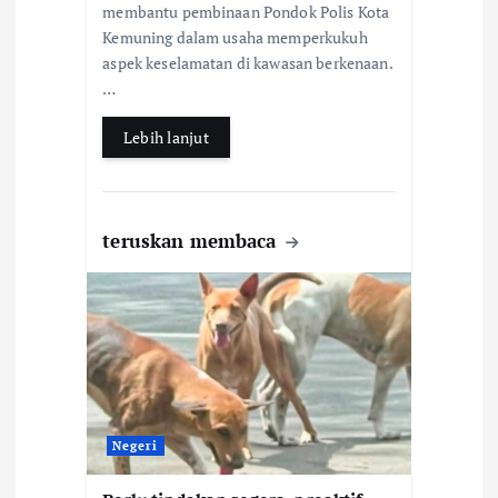
membantu pembinaan Pondok Polis Kota
o
A
Kemuning dalam usaha memperkukuh
o
p
aspek keselamatan di kawasan berkenaan.
k
p
…
Lebih lanjut
teruskan membaca
Negeri