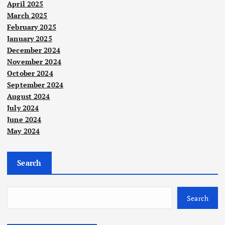
April 2025
March 2025
February 2025
January 2025
Nege
December 2024
ri
November 2024
MAI
October 2024
S
September 2024
Berit
kek
a
August 2024
Utam
a
al
July 2024
rek
Ism
June 2024
May 2024
od
ail
audi
Sab
t
ri
Nege
Search
ri
bers
mas
PKR
ih
ih
Taw
20
dira
Search
au
tah
wat
prih