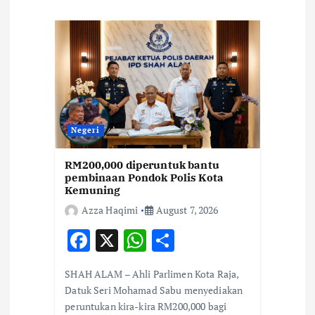
g
a
t
i
Negeri
o
RM200,000 diperuntuk bantu
pembinaan Pondok Polis Kota
n
Kemuning
Azza Haqimi
August 7, 2026
F
X
W
S
ac
h
h
SHAH ALAM – Ahli Parlimen Kota Raja,
e
at
ar
Datuk Seri Mohamad Sabu menyediakan
b
s
e
peruntukan kira-kira RM200,000 bagi