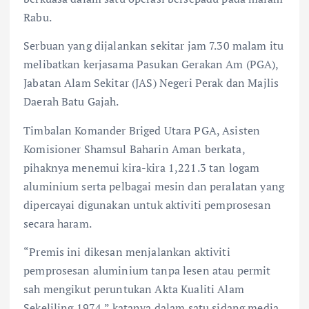
o
p
k
p
Rabu.
Serbuan yang dijalankan sekitar jam 7.30 malam itu
melibatkan kerjasama Pasukan Gerakan Am (PGA),
Jabatan Alam Sekitar (JAS) Negeri Perak dan Majlis
Daerah Batu Gajah.
Timbalan Komander Briged Utara PGA, Asisten
Komisioner Shamsul Baharin Aman berkata,
pihaknya menemui kira-kira 1,221.3 tan logam
aluminium serta pelbagai mesin dan peralatan yang
dipercayai digunakan untuk aktiviti pemprosesan
secara haram.
“Premis ini dikesan menjalankan aktiviti
pemprosesan aluminium tanpa lesen atau permit
sah mengikut peruntukan Akta Kualiti Alam
Sekeliling 1974,” katanya dalam satu sidang media