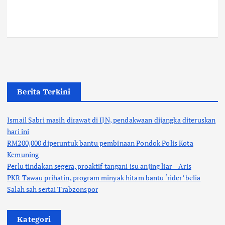
Berita Terkini
Ismail Sabri masih dirawat di IJN, pendakwaan dijangka diteruskan
hari ini
RM200,000 diperuntuk bantu pembinaan Pondok Polis Kota
Kemuning
Perlu tindakan segera, proaktif tangani isu anjing liar – Aris
PKR Tawau prihatin, program minyak hitam bantu ‘rider’ belia
Salah sah sertai Trabzonspor
Kategori