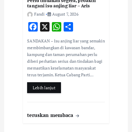
Perlu tindakan segera, proaktif
tangani isu anjing liar – Aris
Fandi
August 7, 2026
F
X
W
S
ac
h
h
SANDAKAN – Isu anjing liar yang semakin
e
at
ar
membimbangkan di kawasan bandar,
b
s
e
kampung dan taman perumahan perlu
diberi perhatian serius dan tindakan bagi
o
A
memastikan keselamatan masyarakat
o
p
terus terjamin. Ketua Cabang Parti…
k
p
Lebih lanjut
teruskan membaca