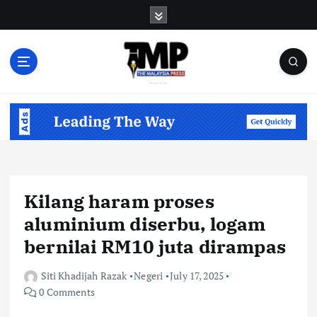
S
k
i
p
t
o
Informasi Berfakta Membuka Minda
c
o
n
t
e
n
Kilang haram proses
t
aluminium diserbu, logam
bernilai RM10 juta dirampas
Siti Khadijah Razak
Negeri
July 17, 2025
0 Comments