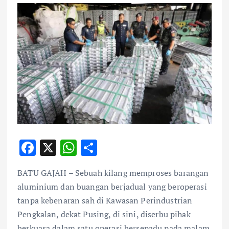
F
X
W
S
ac
h
h
BATU GAJAH – Sebuah kilang memproses barangan
e
at
ar
aluminium dan buangan berjadual yang beroperasi
b
s
e
tanpa kebenaran sah di Kawasan Perindustrian
o
A
Pengkalan, dekat Pusing, di sini, diserbu pihak
berkuasa dalam satu operasi bersepadu pada malam