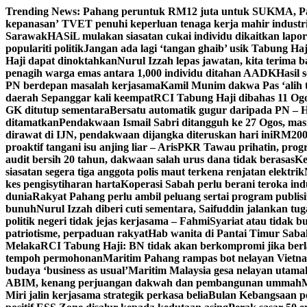
Skip
Trending News:
Pahang peruntuk RM12 juta untuk SUKMA, 
to
kepanasan’
TVET penuhi keperluan tenaga kerja mahir industri,
content
Sarawak
HASiL mulakan siasatan cukai individu dikaitkan lap
populariti politik
Jangan ada lagi ‘tangan ghaib’ usik Tabung Ha
Haji dapat dinoktahkan
Nurul Izzah lepas jawatan, kita terima 
penagih warga emas antara 1,000 individu ditahan AADK
Hasil 
PN berdepan masalah kerjasama
Kamil Munim dakwa Pas ‘alih t
daerah Sepanggar kali keempat
RCI Tabung Haji dibahas 11 Ogos,
GK ditutup sementara
Bersatu automatik gugur daripada PN – 
ditamatkan
Pendakwaan Ismail Sabri ditangguh ke 27 Ogos, mas
dirawat di IJN, pendakwaan dijangka diteruskan hari ini
RM200,
proaktif tangani isu anjing liar – Aris
PKR Tawau prihatin, progr
audit bersih 20 tahun, dakwaan salah urus dana tidak berasas
Ke
siasatan segera tiga anggota polis maut terkena renjatan elektrik
kes pengisytiharan harta
Koperasi Sabah perlu berani teroka in
dunia
Rakyat Pahang perlu ambil peluang sertai program publisi
bunuh
Nurul Izzah diberi cuti sementara, Saifuddin jalankan t
politik negeri tidak jejas kerjasama – Fahmi
Syariat atau tidak bu
patriotisme, perpaduan rakyat
Hab wanita di Pantai Timur Saba
Melaka
RCI Tabung Haji: BN tidak akan berkompromi jika ber
tempoh permohonan
Maritim Pahang rampas bot nelayan Vietna
budaya ‘business as usual’
Maritim Malaysia gesa nelayan utama
ABIM, kenang perjuangan dakwah dan pembangunan ummah
M
Miri jalin kerjasama strategik perkasa belia
Bulan Kebangsaan p