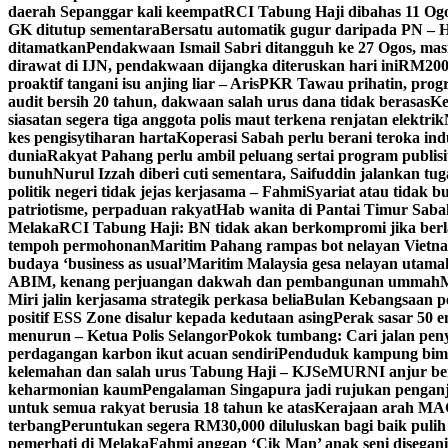
daerah Sepanggar kali keempat
RCI Tabung Haji dibahas 11 Ogos,
GK ditutup sementara
Bersatu automatik gugur daripada PN – 
ditamatkan
Pendakwaan Ismail Sabri ditangguh ke 27 Ogos, mas
dirawat di IJN, pendakwaan dijangka diteruskan hari ini
RM200,
proaktif tangani isu anjing liar – Aris
PKR Tawau prihatin, progr
audit bersih 20 tahun, dakwaan salah urus dana tidak berasas
Ke
siasatan segera tiga anggota polis maut terkena renjatan elektrik
kes pengisytiharan harta
Koperasi Sabah perlu berani teroka in
dunia
Rakyat Pahang perlu ambil peluang sertai program publisi
bunuh
Nurul Izzah diberi cuti sementara, Saifuddin jalankan t
politik negeri tidak jejas kerjasama – Fahmi
Syariat atau tidak bu
patriotisme, perpaduan rakyat
Hab wanita di Pantai Timur Saba
Melaka
RCI Tabung Haji: BN tidak akan berkompromi jika ber
tempoh permohonan
Maritim Pahang rampas bot nelayan Vietna
budaya ‘business as usual’
Maritim Malaysia gesa nelayan utama
ABIM, kenang perjuangan dakwah dan pembangunan ummah
M
Miri jalin kerjasama strategik perkasa belia
Bulan Kebangsaan p
positif ESS Zone disalur kepada kedutaan asing
Perak sasar 50 
menurun – Ketua Polis Selangor
Pokok tumbang: Cari jalan pen
perdagangan karbon ikut acuan sendiri
Penduduk kampung bimb
kelemahan dan salah urus Tabung Haji – KJ
SeMURNI anjur be
keharmonian kaum
Pengalaman Singapura jadi rujukan pengan
untuk semua rakyat berusia 18 tahun ke atas
Kerajaan arah MAG
terbang
Peruntukan segera RM30,000 diluluskan bagi baik pulih
pemerhati di Melaka
Fahmi anggap ‘Cik Man’ anak seni disegan