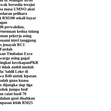
h di Selangor terus
wak bersedia terajui
iba masa UMNO akui
edaran pelihara
 RM100 sekali bayar
ngan
00 perwakilan,
enemuan kedua tulang
onan pekerja asing
suami isteri tanggung
s jenayah RCI
 Faedah
ikan Timbalan Exco
warga asing gagal
tingkat kecekapan
PKR
t tidak ambil mudah
 ‘tahlil Loke di
a B40 untuk lepasan
salah guna kuasa
 dijangka siap tiga
duk jumpa fosil
n catat hasil 70
dalam guni disahkan
ampasan lebih RM25