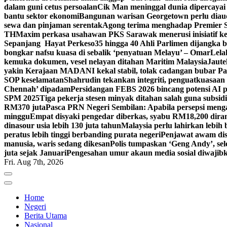
dalam guni cetus persoalan
Cik Man meninggal dunia dipercayai 
bantu sektor ekonomi
Bangunan warisan Georgetown perlu diaudi
sewa dan pinjaman serentak
Agong terima menghadap Premier Sa
TH
Maxim perkasa usahawan PKS Sarawak menerusi inisiatif k
Sepanjang Hayat Perkeso
35 hingga 40 Ahli Parlimen dijangka
bongkar nafsu kuasa di sebalik ‘penyatuan Melayu’ – Omar
Lela
kemuka dokumen, vesel nelayan ditahan Maritim Malaysia
Jaute
yakin Kerajaan MADANI kekal stabil, tolak cadangan bubar Pa
SOP keselamatan
Shahrudin tekankan integriti, penguatkuasaan
Chennah’ dipadam
Persidangan FEBS 2026 bincang potensi AI p
SPM 2025
Tiga pekerja stesen minyak ditahan salah guna sub
RM370 juta
Pasca PRN Negeri Sembilan: Apabila persepsi mengat
minggu
Empat disyaki pengedar diberkas, syabu RM18,200 dir
dinasour usia lebih 130 juta tahun
Malaysia perlu lahirkan lebih
peratus lebih tinggi berbanding purata negeri
Penjawat awam dise
manusia, waris sedang dikesan
Polis tumpaskan ‘Geng Andy’, sel
juta sejak Januari
Pengesahan umur akaun media sosial diwajibka
Fri. Aug 7th, 2026
Home
Negeri
Berita Utama
Nasional