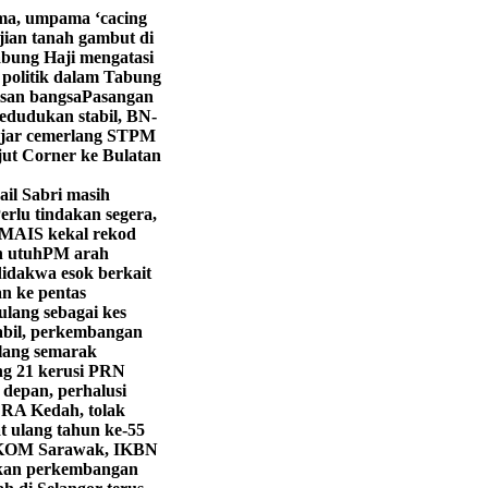
ma, umpama ‘cacing
an tanah gambut di
bung Haji mengatasi
politik dalam Tabung
isan bangsa
Pasangan
dudukan stabil, BN-
ajar cemerlang STPM
jut Corner ke Bulatan
ail Sabri masih
erlu tindakan segera,
MAIS kekal rekod
n utuh
PM arah
didakwa esok berkait
 ke pentas
ulang sebagai kes
abil, perkembangan
lang semarak
g 21 kerusi PRN
 depan, perhalusi
LRA Kedah, tolak
 ulang tahun ke-55
KOM Sarawak, IKBN
ekan perkembangan