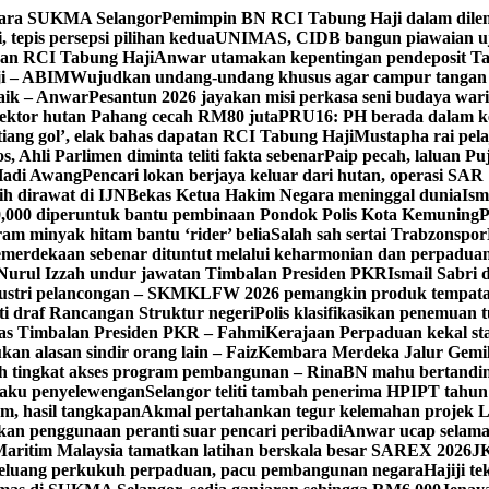
Para SUKMA Selangor
Pemimpin BN RCI Tabung Haji dalam dile
 tepis persepsi pilihan kedua
UNIMAS, CIDB bangun piawaian uji
oran RCI Tabung Haji
Anwar utamakan kepentingan pendeposit Ta
ji – ABIM
Wujudkan undang-undang khusus agar campur tangan 
baik – Anwar
Pesantun 2026 jayakan misi perkasa seni budaya war
sektor hutan Pahang cecah RM80 juta
PRU16: PH berada dalam ke
iang gol’, elak bahas dapatan RCI Tabung Haji
Mustapha rai pel
 Ahli Parlimen diminta teliti fakta sebenar
Paip pecah, laluan Pu
Hadi Awang
Pencari lokan berjaya keluar dari hutan, operasi SAR
ih dirawat di IJN
Bekas Ketua Hakim Negara meninggal dunia
Ism
000 diperuntuk bantu pembinaan Pondok Polis Kota Kemuning
P
am minyak hitam bantu ‘rider’ belia
Salah sah sertai Trabzonspor
merdekaan sebenar dituntut melalui keharmonian dan perpadua
Nurul Izzah undur jawatan Timbalan Presiden PKR
Ismail Sabri 
dustri pelancongan – SKM
KLFW 2026 pemangkin produk tempatan
ti draf Rancangan Struktur negeri
Polis klasifikasikan penemuan t
ugas Timbalan Presiden PKR – Fahmi
Kerajaan Perpaduan kekal st
kan alasan sindir orang lain – Faiz
Kembara Merdeka Jalur Gemi
h tingkat akses program pembangunan – Rina
BN mahu bertandin
laku penyelewengan
Selangor teliti tambah penerima HPIPT tahun
m, hasil tangkapan
Akmal pertahankan tegur kelemahan projek 
kan penggunaan peranti suar pencari peribadi
Anwar ucap selamat
aritim Malaysia tamatkan latihan berskala besar SAREX 2026
J
eluang perkukuh perpaduan, pacu pembangunan negara
Hajiji t