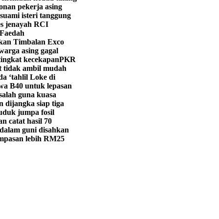
onan pekerja asing
suami isteri tanggung
s jenayah RCI
 Faedah
ikan Timbalan Exco
warga asing gagal
tingkat kecekapan
PKR
t tidak ambil mudah
 ‘tahlil Loke di
a B40 untuk lepasan
salah guna kuasa
 dijangka siap tiga
duk jumpa fosil
n catat hasil 70
dalam guni disahkan
ampasan lebih RM25