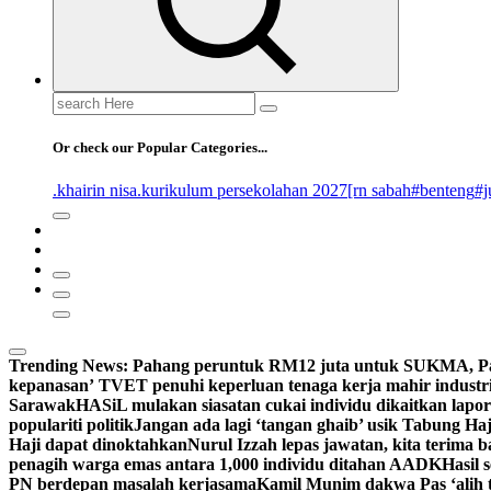
Search
for:
Or check our Popular Categories...
.khairin nisa
.kurikulum persekolahan 2027
[rn sabah
#benteng
#j
Trending News:
Pahang peruntuk RM12 juta untuk SUKMA, 
kepanasan’
TVET penuhi keperluan tenaga kerja mahir industri,
Sarawak
HASiL mulakan siasatan cukai individu dikaitkan lap
populariti politik
Jangan ada lagi ‘tangan ghaib’ usik Tabung Ha
Haji dapat dinoktahkan
Nurul Izzah lepas jawatan, kita terima 
penagih warga emas antara 1,000 individu ditahan AADK
Hasil 
PN berdepan masalah kerjasama
Kamil Munim dakwa Pas ‘alih t