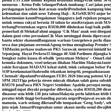
positif ESS Zone disalur kepada kedutaan asing
Perak sasar 50 
menurun – Ketua Polis Selangor
Pokok tumbang: Cari jalan pen
perdagangan karbon ikut acuan sendiri
Penduduk kampung bimb
kelemahan dan salah urus Tabung Haji – KJ
SeMURNI anjur be
keharmonian kaum
Pengalaman Singapura jadi rujukan pengan
untuk semua rakyat berusia 18 tahun ke atas
Kerajaan arah MAG
terbang
Peruntukan segera RM30,000 diluluskan bagi baik pulih
pemerhati di Melaka
Fahmi anggap ‘Cik Man’ anak seni disegan
dalam guni cetus persoalan
Cik Man meninggal dunia dipercayai 
bantu sektor ekonomi
Bangunan warisan Georgetown perlu diaudi
sewa dan pinjaman serentak
Agong terima menghadap Premier Sa
TH
Maxim perkasa usahawan PKS Sarawak menerusi inisiatif k
Sepanjang Hayat Perkeso
35 hingga 40 Ahli Parlimen dijangka
bongkar nafsu kuasa di sebalik ‘penyatuan Melayu’ – Omar
Lela
kemuka dokumen, vesel nelayan ditahan Maritim Malaysia
Jaute
yakin Kerajaan MADANI kekal stabil, tolak cadangan bubar Pa
SOP keselamatan
Shahrudin tekankan integriti, penguatkuasaan
Chennah’ dipadam
Persidangan FEBS 2026 bincang potensi AI p
SPM 2025
Tiga pekerja stesen minyak ditahan salah guna sub
RM370 juta
Pasca PRN Negeri Sembilan: Apabila persepsi mengat
minggu
Empat disyaki pengedar diberkas, syabu RM18,200 dir
dinasour usia lebih 130 juta tahun
Malaysia perlu lahirkan lebih
peratus lebih tinggi berbanding purata negeri
Penjawat awam dise
manusia, waris sedang dikesan
Polis tumpaskan ‘Geng Andy’, sel
juta sejak Januari
Pengesahan umur akaun media sosial diwajibka