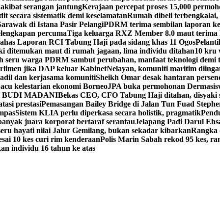
akibat serangan jantung
Kerajaan percepat proses 15,000 permoh
t secara sistematik demi keselamatan
Rumah dibeli terbengkalai, 
rawak di Istana Pasir Pelangi
PDRM terima sembilan laporan ke
elengkapan percuma
Tiga keluarga RXZ Member 8.0 maut terima
 bahas Laporan RCI Tabung Haji pada sidang khas 11 Ogos
Pelant
ki ditemukan maut di rumah jagaan, lima individu ditahan
10 kru 
h seru warga PDRM sambut perubahan, manfaat teknologi demi 
rlimen jika DAP keluar Kabinet
Nelayan, komuniti maritim diinga
 adil dan kerjasama komuniti
Sheikh Omar desak hantaran persenda
acu kelestarian ekonomi Borneo
JPA buka permohonan Dermasisw
sidi BUDI MADANI
Bekas CEO, CFO Tabung Haji ditahan, disyaki 
asi prestasi
Pemasangan Bailey Bridge di Jalan Tun Fuad Stephen
ampas
Sistem KLIA perlu diperkasa secara holistik, pragmatik
Pendu
 banyak juara korporat bertaraf serantau
Jelapang Padi Darul Ehsa
ru hayati nilai Jalur Gemilang, bukan sekadar kibarkan
Rangka 
esai 10 kes curi rim kenderaan
Polis Marin Sabah rekod 95 kes, r
n individu 16 tahun ke atas