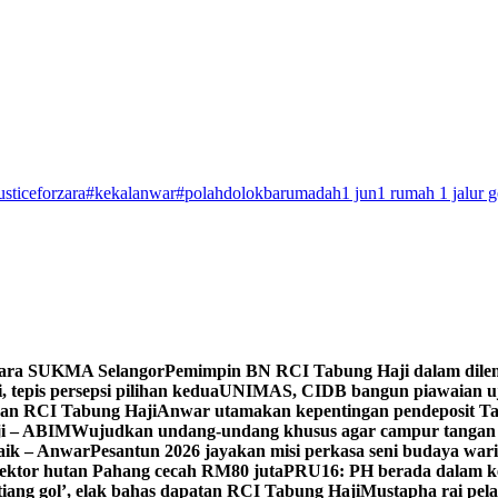
usticeforzara
#kekalanwar
#polahdolokbarumadah
1 jun
1 rumah 1 jalur 
Para SUKMA Selangor
Pemimpin BN RCI Tabung Haji dalam dile
 tepis persepsi pilihan kedua
UNIMAS, CIDB bangun piawaian uji
oran RCI Tabung Haji
Anwar utamakan kepentingan pendeposit Ta
ji – ABIM
Wujudkan undang-undang khusus agar campur tangan 
baik – Anwar
Pesantun 2026 jayakan misi perkasa seni budaya war
sektor hutan Pahang cecah RM80 juta
PRU16: PH berada dalam ke
iang gol’, elak bahas dapatan RCI Tabung Haji
Mustapha rai pel