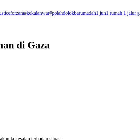
usticeforzara
#kekalanwar
#polahdolokbarumadah
1 jun
1 rumah 1 jalur 
man di Gaza
an kekesalan terhadap situasi