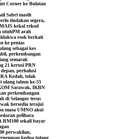
jut Corner ke Bulatan
ail Sabri masih
erlu tindakan segera,
MAIS kekal rekod
n utuh
PM arah
didakwa esok berkait
 ke pentas
ulang sebagai kes
abil, perkembangan
lang semarak
g 21 kerusi PRN
 depan, perhalusi
LRA Kedah, tolak
 ulang tahun ke-55
KOM Sarawak, IKBN
ekan perkembangan
h di Selangor terus
wak bersedia terajui
iba masa UMNO akui
edaran pelihara
 RM100 sekali bayar
ngan
00 perwakilan,
enemuan kedua tulang