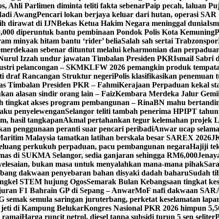
 Ahli Parlimen diminta teliti fakta sebenar
Paip pecah, laluan Pu
Hadi Awang
Pencari lokan berjaya keluar dari hutan, operasi SAR
ih dirawat di IJN
Bekas Ketua Hakim Negara meninggal dunia
Ism
000 diperuntuk bantu pembinaan Pondok Polis Kota Kemuning
P
am minyak hitam bantu ‘rider’ belia
Salah sah sertai Trabzonspor
merdekaan sebenar dituntut melalui keharmonian dan perpadua
Nurul Izzah undur jawatan Timbalan Presiden PKR
Ismail Sabri 
dustri pelancongan – SKM
KLFW 2026 pemangkin produk tempatan
ti draf Rancangan Struktur negeri
Polis klasifikasikan penemuan t
ugas Timbalan Presiden PKR – Fahmi
Kerajaan Perpaduan kekal st
kan alasan sindir orang lain – Faiz
Kembara Merdeka Jalur Gemi
h tingkat akses program pembangunan – Rina
BN mahu bertandin
laku penyelewengan
Selangor teliti tambah penerima HPIPT tahun
m, hasil tangkapan
Akmal pertahankan tegur kelemahan projek 
kan penggunaan peranti suar pencari peribadi
Anwar ucap selamat
aritim Malaysia tamatkan latihan berskala besar SAREX 2026
J
eluang perkukuh perpaduan, pacu pembangunan negara
Hajiji t
emas di SUKMA Selangor, sedia ganjaran sehingga RM6,000
Jenaya
yelesaian, bukan masa untuk menyalahkan mana-mana pihak
Sara
ang dakwaan penyebaran bahan disyaki dadah baharu
Sudah t
ngkel STEM hujung Ogos
Semarak Bulan Kebangsaan tingkat kes
juran F1 Bahrain GP di Sepang – Anwar
MoF nafi dakwaan SARA
 semak semula saringan juruterbang, perketat keselamatan lapa
 jeti di Kampung Belukar
Kongres Nasional PKR 2026 himpun 5,5
i ramai
Harga runcit petrol, diesel tanpa subsidi turun 5 sen seliter
P