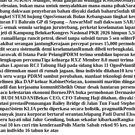
emas di SUKMA Selangor, sedia ganjaran sehingga RM6,000
Jenaya
yelesaian, bukan masa untuk menyalahkan mana-mana pihak
Sara
ang dakwaan penyebaran bahan disyaki dadah baharu
Sudah t
ngkel STEM hujung Ogos
Semarak Bulan Kebangsaan tingkat kes
juran F1 Bahrain GP di Sepang – Anwar
MoF nafi dakwaan SARA
 semak semula saringan juruterbang, perketat keselamatan lapa
 jeti di Kampung Belukar
Kongres Nasional PKR 2026 himpun 5,5
i ramai
Harga runcit petrol, diesel tanpa subsidi turun 5 sen seliter
P
akibat serangan jantung
Kerajaan percepat proses 15,000 permoh
t secara sistematik demi keselamatan
Rumah dibeli terbengkalai, 
rawak di Istana Pasir Pelangi
PDRM terima sembilan laporan ke
elengkapan percuma
Tiga keluarga RXZ Member 8.0 maut terima
 bahas Laporan RCI Tabung Haji pada sidang khas 11 Ogos
Pelant
ki ditemukan maut di rumah jagaan, lima individu ditahan
10 kru 
h seru warga PDRM sambut perubahan, manfaat teknologi demi 
rlimen jika DAP keluar Kabinet
Nelayan, komuniti maritim diinga
 adil dan kerjasama komuniti
Sheikh Omar desak hantaran persenda
acu kelestarian ekonomi Borneo
JPA buka permohonan Dermasisw
sidi BUDI MADANI
Bekas CEO, CFO Tabung Haji ditahan, disyaki 
asi prestasi
Pemasangan Bailey Bridge di Jalan Tun Fuad Stephen
ampas
Sistem KLIA perlu diperkasa secara holistik, pragmatik
Pendu
 banyak juara korporat bertaraf serantau
Jelapang Padi Darul Ehsa
ru hayati nilai Jalur Gemilang, bukan sekadar kibarkan
Rangka 
esai 10 kes curi rim kenderaan
Polis Marin Sabah rekod 95 kes, r
n individu 16 tahun ke atas