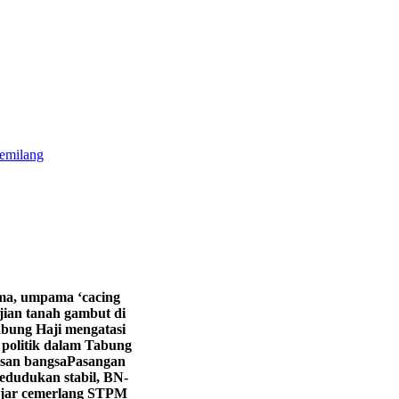
gemilang
ma, umpama ‘cacing
an tanah gambut di
bung Haji mengatasi
politik dalam Tabung
isan bangsa
Pasangan
dudukan stabil, BN-
ajar cemerlang STPM