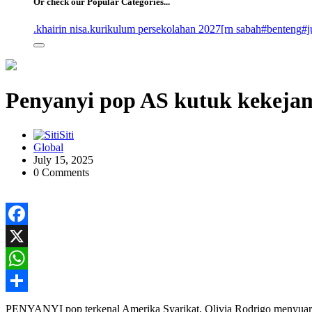
Or check our Popular Categories...
.khairin nisa
.kurikulum persekolahan 2027
[rn sabah
#benteng
#j
Penyanyi pop AS kutuk kekeja
Siti
Global
July 15, 2025
0 Comments
Facebook
X
WhatsApp
Share
PENYANYI pop terkenal Amerika Syarikat, Olivia Rodrigo menyuarak