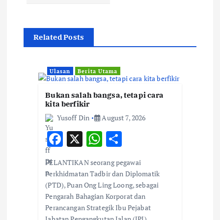
a
v
Related Posts
i
g
Ulasan
Berita Utama
a
Bukan salah bangsa, tetapi cara
kita berfikir
t
Yusoff Din
August 7, 2026
F
X
W
S
i
ac
h
h
PELANTIKAN seorang pegawai
o
e
at
ar
Perkhidmatan Tadbir dan Diplomatik
b
s
e
(PTD), Puan Ong Ling Loong, sebagai
n
Pengarah Bahagian Korporat dan
o
A
Perancangan Strategik Ibu Pejabat
o
p
Jabatan Pengangkutan Jalan (JPJ)