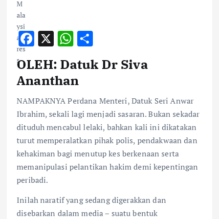
F
X
W
S
ac
h
h
OLEH: Datuk Dr Siva
e
at
ar
Ananthan
b
s
e
o
A
NAMPAKNYA Perdana Menteri, Datuk Seri Anwar
o
p
Ibrahim, sekali lagi menjadi sasaran. Bukan sekadar
dituduh mencabul lelaki, bahkan kali ini dikatakan
k
p
turut memperalatkan pihak polis, pendakwaan dan
kehakiman bagi menutup kes berkenaan serta
memanipulasi pelantikan hakim demi kepentingan
peribadi.
Inilah naratif yang sedang digerakkan dan
disebarkan dalam media – suatu bentuk