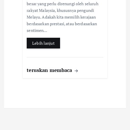
b
s
e
besar yang perlu direnungi oleh seluruh
rakyat Malaysia, khususnya pengundi
o
A
Melayu. Adakah kita memilih kerajaan
o
p
berdasarkan prestasi, atau berdasarkan
k
p
sentimen…
Lebih lanjut
teruskan membaca