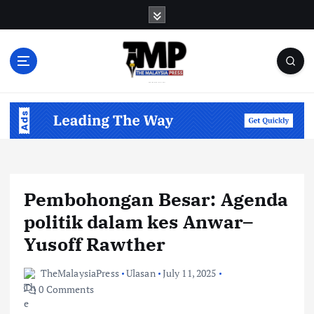
S
k
i
p
t
o
Informasi Berfakta Membuka Minda
c
o
n
t
e
n
Pembohongan Besar: Agenda
t
politik dalam kes Anwar–
Yusoff Rawther
TheMalaysiaPress
Ulasan
July 11, 2025
0 Comments