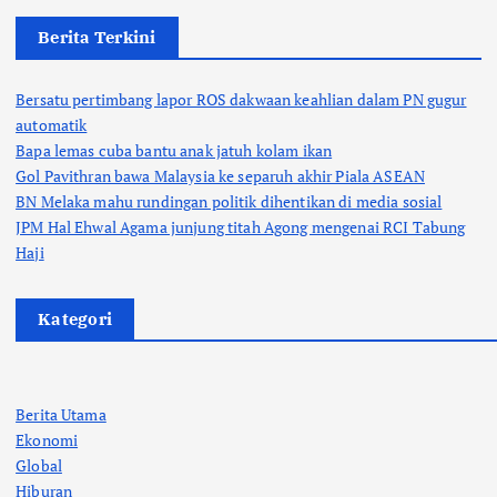
Berita Terkini
Bersatu pertimbang lapor ROS dakwaan keahlian dalam PN gugur
automatik
Bapa lemas cuba bantu anak jatuh kolam ikan
Gol Pavithran bawa Malaysia ke separuh akhir Piala ASEAN
BN Melaka mahu rundingan politik dihentikan di media sosial
JPM Hal Ehwal Agama junjung titah Agong mengenai RCI Tabung
Haji
Kategori
Berita Utama
Ekonomi
Global
Hiburan