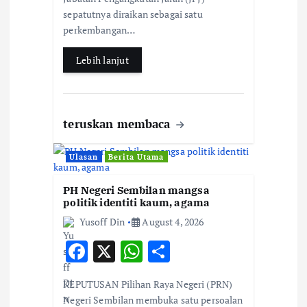
k
p
sepatutnya diraikan sebagai satu
perkembangan…
Lebih lanjut
teruskan membaca
Ulasan
Berita Utama
PH Negeri Sembilan mangsa
politik identiti kaum, agama
Yusoff Din
August 4, 2026
F
X
W
S
ac
h
h
KEPUTUSAN Pilihan Raya Negeri (PRN)
e
at
ar
Negeri Sembilan membuka satu persoalan