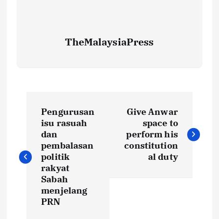
TheMalaysiaPress
P
Pengurusan
Give Anwar
o
isu rasuah
space to
dan
perform his
s
pembalasan
constitution
politik
al duty
t
rakyat
Sabah
menjelang
n
PRN