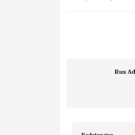
Rus Ad
P
Kedatangan