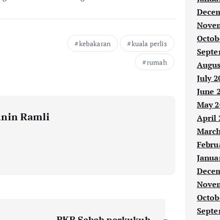
Decem
Novem
Octob
kebakaran
kuala perlis
Septe
rumah
Augus
July 2
June 
May 2
nin Ramli
April
March
Febru
Janua
Decem
Novem
Octob
Septe
PKR Sabah perkukuh