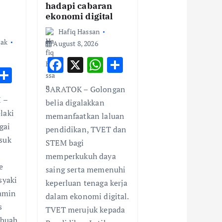
hadapi cabaran
ekonomi digital
Hafiq Hassan
zak
August 8, 2026
F
X
W
S
W
S
ac
h
h
h
h
SARATOK – Golongan
e
at
ar
 –
t
ar
belia digalakkan
b
s
e
laki
memanfaatkan laluan
e
o
A
gai
pendidikan, TVET dan
A
o
p
suk
STEM bagi
p
k
p
memperkukuh daya
p
e
saing serta memenuhi
syaki
keperluan tenaga kerja
amin
dalam ekonomi digital.
s
TVET merujuk kepada
ebuah