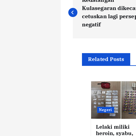
o
Kulasegaran dikec
cetuskan lagi perse
s
negatif
t
n
Related Posts
a
v
i
Negeri
g
Lelaki miliki
heroin, syabu,