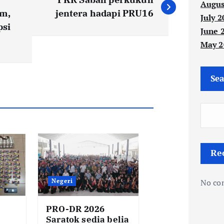
Augus
am,
jentera hadapi PRU16
July 2
psi
June 
May 2
Sea
Re
No co
Negeri
PRO-DR 2026
Saratok sedia belia