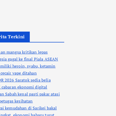
ita Terkini
an mangsa kritikan lepas
sia gagal ke final Piala ASEAN
 miliki heroin, syabu, ketamin
cecair vape ditahan
 2026 Saratok sedia belia
 cabaran ekonomi digital
an Sabah kenal pasti pakar atasi
 petugas kesihatan
ai kemudahan di Sarikei bakal
ingkat, ekonomi baharu turut