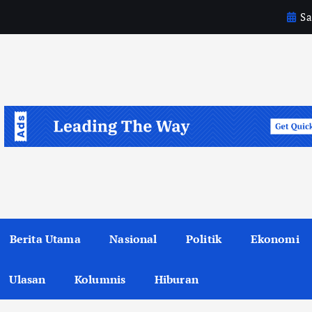
Sa
Berita Utama
Nasional
Politik
Ekonomi
Ulasan
Kolumnis
Hiburan