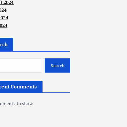
t 2024
024
2024
024
rch
Search
cent Comments
mments to show.