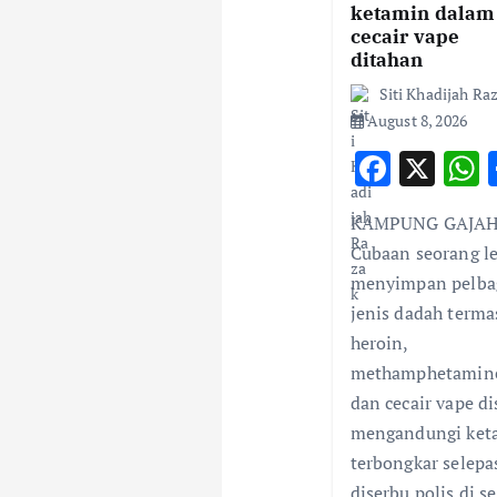
ketamin dalam
a
cecair vape
ditahan
t
Siti Khadijah Ra
August 8, 2026
i
F
X
ac
o
KAMPUNG GAJAH
e
a
Cubaan seorang le
b
s
n
menyimpan pelba
o
jenis dadah terma
o
heroin,
k
methamphetamin
dan cecair vape di
mengandungi ket
terbongkar selepa
diserbu polis di s