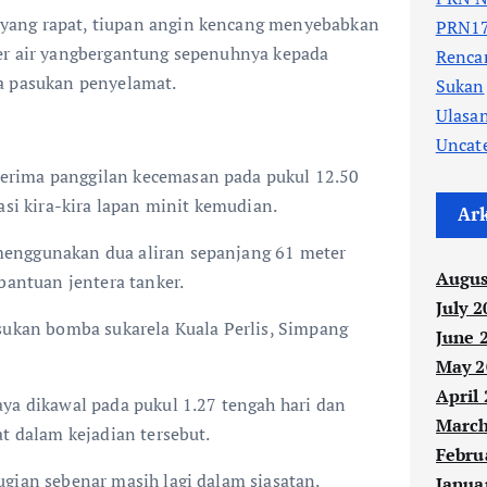
ang rapat, tiupan angin kencang menyebabkan
PRN17
er air yangbergantung sepenuhnya kepada
Renc
a pasukan penyelamat.
Sukan
Ulasa
Uncat
rima panggilan kecemasan pada pukul 12.50
asi kira-kira lapan minit kemudian.
Ar
enggunakan dua aliran sepanjang 61 meter
Augus
bantuan jentera tanker.
July 2
asukan bomba sukarela Kuala Perlis, Simpang
June 
May 2
April
ya dikawal pada pukul 1.27 tengah hari dan
March
at dalam kejadian tersebut.
Febru
gian sebenar masih lagi dalam siasatan.
Janua