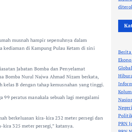
ditero
Ka
umah musnah hampir sepenuhnya dalam
a kediaman di Kampung Pulau Ketam di sini
Berit
Ekono
Globa
iasatan Jabatan Bomba dan Penyelamat
Hibur
uasa Bomba Nurul Najwa Ahmad Nizam berkata,
Infor
h kelas B dengan tahap kemusnahan yang tinggi.
Kolum
a 99 peratus manakala sebuah lagi mengalami
Nasio
Neger
Politi
ah berkeluasan kira-kira 232 meter persegi dan
PRN J
-kira 325 meter persegi,” katanya.
PRN N