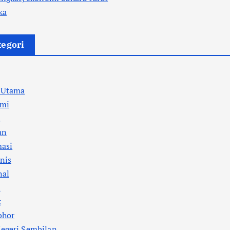
ka
tegori
a Utama
mi
l
an
masi
nis
nal
i
k
ohor
egeri Sembilan