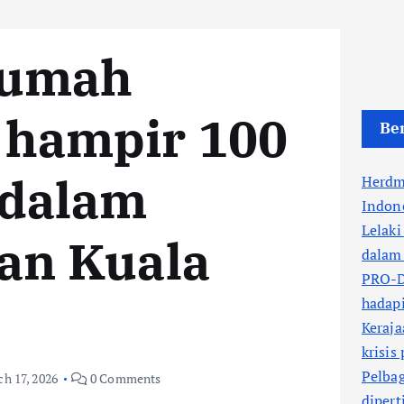
rumah
hampir 100
Ber
 dalam
Herdm
Indone
Lelaki
an Kuala
dalam 
PRO-DR
hadapi
Keraja
krisis
Pelbag
h 17, 2026
0 Comments
dipert