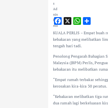
F
X
W
S
ac
h
h
KUALA PERLIS – Empat buah r
e
at
ar
kebakaran yang melibatkan lim
b
s
e
tengah hari tadi.
o
A
Penolong Pengarah Bahagian S
o
p
Malaysia (JBPM) Perlis, Peng
k
p
kebakaran itu melibatkan ruma
“Empat rumah terbakar sehingg
kerosakan kira-kira 30 peratus.
“Kebakaran melibatkan tiga rum
dua rumah lagi berkeluasan kira