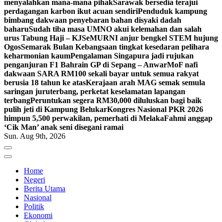
menyalahkan mana-mana pihak
Sarawak bersedia terajui
perdagangan karbon ikut acuan sendiri
Penduduk kampung
bimbang dakwaan penyebaran bahan disyaki dadah
baharu
Sudah tiba masa UMNO akui kelemahan dan salah
urus Tabung Haji – KJ
SeMURNI anjur bengkel STEM hujung
Ogos
Semarak Bulan Kebangsaan tingkat kesedaran pelihara
keharmonian kaum
Pengalaman Singapura jadi rujukan
penganjuran F1 Bahrain GP di Sepang – Anwar
MoF nafi
dakwaan SARA RM100 sekali bayar untuk semua rakyat
berusia 18 tahun ke atas
Kerajaan arah MAG semak semula
saringan juruterbang, perketat keselamatan lapangan
terbang
Peruntukan segera RM30,000 diluluskan bagi baik
pulih jeti di Kampung Belukar
Kongres Nasional PKR 2026
himpun 5,500 perwakilan, pemerhati di Melaka
Fahmi anggap
‘Cik Man’ anak seni disegani ramai
Sun. Aug 9th, 2026
Home
Negeri
Berita Utama
Nasional
Politik
Ekonomi