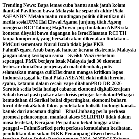
Skip
Trending News:
Bapa lemas cuba bantu anak jatuh kolam
to
ikan
Gol Pavithran bawa Malaysia ke separuh akhir Piala
content
ASEAN
BN Melaka mahu rundingan politik dihentikan di
media sosial
JPM Hal Ehwal Agama junjung titah Agong
mengenai RCI Tabung Haji
Anwar puji tindakan AKPS sita
kontena disyaki bawa dagangan ke Israel
Siasatan RCI TH
tanpa kompromi, yang bersalah akan dikenakan tindakan –
PM
Cuti sementara Nurul Izzah tidak jejas PKR –
Fahmi
Negara Arab banyak hancur kerana ekstremis, Malaysia
jangan ulang kesilapan sama – Syeikh Wazir
Sebelum
sepenggal, PMX berjaya letak Malaysia jadi 30 ekonomi
terbesar dunia
Dua penjenayah mati ditembak, polis
selamatkan mangsa culik
Herdman mangsa kritikan lepas
Indonesia gagal ke final Piala ASEAN
Lelaki miliki heroin,
syabu, ketamin dalam cecair vape ditahan
PRO-DR 2026
Saratok sedia belia hadapi cabaran ekonomi digital
Kerajaan
Sabah kenal pasti pakar atasi krisis petugas kesihatan
Pelbagai
kemudahan di Sarikei bakal dipertingkat, ekonomi baharu
turut diteroka
Sabah fokus pendekatan holistik lindungi kanak-
kanak dari ancaman digital – Rina
Limbang perlu perkasa
promosi pelancongan, manfaat akses SSLR
PRU tidak dalam
masa terdekat, Kerajaan Perpaduan kekal hingga akhir
penggal – Fahmi
Sarikei perlu perkasa kemudahan kesihatan,
pendidikan dan sukan
JKKK Penampang diseru bersatu