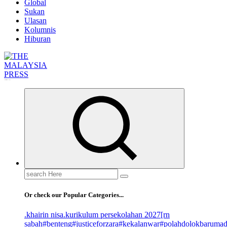
Global
Sukan
Ulasan
Kolumnis
Hiburan
Informasi Berfakta Membuka Minda
Search
for:
Or check our Popular Categories...
.khairin nisa
.kurikulum persekolahan 2027
[rn
sabah
#benteng
#justiceforzara
#kekalanwar
#polahdolokbaruma