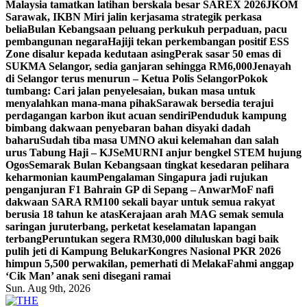
Malaysia tamatkan latihan berskala besar SAREX 2026
JKOM
Sarawak, IKBN Miri jalin kerjasama strategik perkasa
belia
Bulan Kebangsaan peluang perkukuh perpaduan, pacu
pembangunan negara
Hajiji tekan perkembangan positif ESS
Zone disalur kepada kedutaan asing
Perak sasar 50 emas di
SUKMA Selangor, sedia ganjaran sehingga RM6,000
Jenayah
di Selangor terus menurun – Ketua Polis Selangor
Pokok
tumbang: Cari jalan penyelesaian, bukan masa untuk
menyalahkan mana-mana pihak
Sarawak bersedia terajui
perdagangan karbon ikut acuan sendiri
Penduduk kampung
bimbang dakwaan penyebaran bahan disyaki dadah
baharu
Sudah tiba masa UMNO akui kelemahan dan salah
urus Tabung Haji – KJ
SeMURNI anjur bengkel STEM hujung
Ogos
Semarak Bulan Kebangsaan tingkat kesedaran pelihara
keharmonian kaum
Pengalaman Singapura jadi rujukan
penganjuran F1 Bahrain GP di Sepang – Anwar
MoF nafi
dakwaan SARA RM100 sekali bayar untuk semua rakyat
berusia 18 tahun ke atas
Kerajaan arah MAG semak semula
saringan juruterbang, perketat keselamatan lapangan
terbang
Peruntukan segera RM30,000 diluluskan bagi baik
pulih jeti di Kampung Belukar
Kongres Nasional PKR 2026
himpun 5,500 perwakilan, pemerhati di Melaka
Fahmi anggap
‘Cik Man’ anak seni disegani ramai
Sun. Aug 9th, 2026