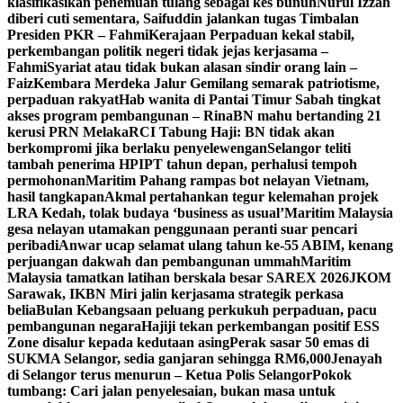
klasifikasikan penemuan tulang sebagai kes bunuh
Nurul Izzah
diberi cuti sementara, Saifuddin jalankan tugas Timbalan
Presiden PKR – Fahmi
Kerajaan Perpaduan kekal stabil,
perkembangan politik negeri tidak jejas kerjasama –
Fahmi
Syariat atau tidak bukan alasan sindir orang lain –
Faiz
Kembara Merdeka Jalur Gemilang semarak patriotisme,
perpaduan rakyat
Hab wanita di Pantai Timur Sabah tingkat
akses program pembangunan – Rina
BN mahu bertanding 21
kerusi PRN Melaka
RCI Tabung Haji: BN tidak akan
berkompromi jika berlaku penyelewengan
Selangor teliti
tambah penerima HPIPT tahun depan, perhalusi tempoh
permohonan
Maritim Pahang rampas bot nelayan Vietnam,
hasil tangkapan
Akmal pertahankan tegur kelemahan projek
LRA Kedah, tolak budaya ‘business as usual’
Maritim Malaysia
gesa nelayan utamakan penggunaan peranti suar pencari
peribadi
Anwar ucap selamat ulang tahun ke-55 ABIM, kenang
perjuangan dakwah dan pembangunan ummah
Maritim
Malaysia tamatkan latihan berskala besar SAREX 2026
JKOM
Sarawak, IKBN Miri jalin kerjasama strategik perkasa
belia
Bulan Kebangsaan peluang perkukuh perpaduan, pacu
pembangunan negara
Hajiji tekan perkembangan positif ESS
Zone disalur kepada kedutaan asing
Perak sasar 50 emas di
SUKMA Selangor, sedia ganjaran sehingga RM6,000
Jenayah
di Selangor terus menurun – Ketua Polis Selangor
Pokok
tumbang: Cari jalan penyelesaian, bukan masa untuk