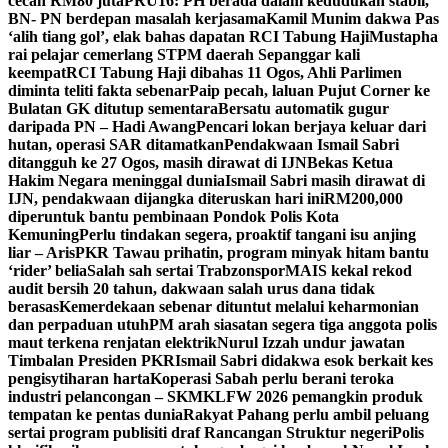
cecah RM80 juta
PRU16: PH berada dalam kedudukan stabil,
BN- PN berdepan masalah kerjasama
Kamil Munim dakwa Pas
‘alih tiang gol’, elak bahas dapatan RCI Tabung Haji
Mustapha
rai pelajar cemerlang STPM daerah Sepanggar kali
keempat
RCI Tabung Haji dibahas 11 Ogos, Ahli Parlimen
diminta teliti fakta sebenar
Paip pecah, laluan Pujut Corner ke
Bulatan GK ditutup sementara
Bersatu automatik gugur
daripada PN – Hadi Awang
Pencari lokan berjaya keluar dari
hutan, operasi SAR ditamatkan
Pendakwaan Ismail Sabri
ditangguh ke 27 Ogos, masih dirawat di IJN
Bekas Ketua
Hakim Negara meninggal dunia
Ismail Sabri masih dirawat di
IJN, pendakwaan dijangka diteruskan hari ini
RM200,000
diperuntuk bantu pembinaan Pondok Polis Kota
Kemuning
Perlu tindakan segera, proaktif tangani isu anjing
liar – Aris
PKR Tawau prihatin, program minyak hitam bantu
‘rider’ belia
Salah sah sertai Trabzonspor
MAIS kekal rekod
audit bersih 20 tahun, dakwaan salah urus dana tidak
berasas
Kemerdekaan sebenar dituntut melalui keharmonian
dan perpaduan utuh
PM arah siasatan segera tiga anggota polis
maut terkena renjatan elektrik
Nurul Izzah undur jawatan
Timbalan Presiden PKR
Ismail Sabri didakwa esok berkait kes
pengisytiharan harta
Koperasi Sabah perlu berani teroka
industri pelancongan – SKM
KLFW 2026 pemangkin produk
tempatan ke pentas dunia
Rakyat Pahang perlu ambil peluang
sertai program publisiti draf Rancangan Struktur negeri
Polis