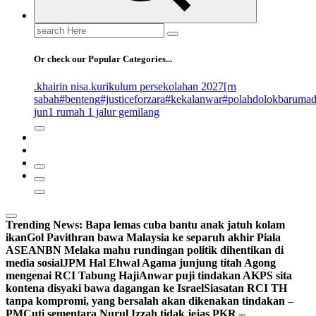
Search
for:
Or check our Popular Categories...
.khairin nisa
.kurikulum persekolahan 2027
[rn
sabah
#benteng
#justiceforzara
#kekalanwar
#polahdolokbaruma
jun
1 rumah 1 jalur gemilang
Trending News:
Bapa lemas cuba bantu anak jatuh kolam
ikan
Gol Pavithran bawa Malaysia ke separuh akhir Piala
ASEAN
BN Melaka mahu rundingan politik dihentikan di
media sosial
JPM Hal Ehwal Agama junjung titah Agong
mengenai RCI Tabung Haji
Anwar puji tindakan AKPS sita
kontena disyaki bawa dagangan ke Israel
Siasatan RCI TH
tanpa kompromi, yang bersalah akan dikenakan tindakan –
PM
Cuti sementara Nurul Izzah tidak jejas PKR –