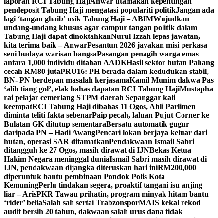
laporan RCI Tabung Haji
Anwar utamakan kepentingan
pendeposit Tabung Haji mengatasi populariti politik
Jangan ada
lagi ‘tangan ghaib’ usik Tabung Haji – ABIM
Wujudkan
undang-undang khusus agar campur tangan politik dalam
Tabung Haji dapat dinoktahkan
Nurul Izzah lepas jawatan,
kita terima baik – Anwar
Pesantun 2026 jayakan misi perkasa
seni budaya warisan bangsa
Pasangan penagih warga emas
antara 1,000 individu ditahan AADK
Hasil sektor hutan Pahang
cecah RM80 juta
PRU16: PH berada dalam kedudukan stabil,
BN- PN berdepan masalah kerjasama
Kamil Munim dakwa Pas
‘alih tiang gol’, elak bahas dapatan RCI Tabung Haji
Mustapha
rai pelajar cemerlang STPM daerah Sepanggar kali
keempat
RCI Tabung Haji dibahas 11 Ogos, Ahli Parlimen
diminta teliti fakta sebenar
Paip pecah, laluan Pujut Corner ke
Bulatan GK ditutup sementara
Bersatu automatik gugur
daripada PN – Hadi Awang
Pencari lokan berjaya keluar dari
hutan, operasi SAR ditamatkan
Pendakwaan Ismail Sabri
ditangguh ke 27 Ogos, masih dirawat di IJN
Bekas Ketua
Hakim Negara meninggal dunia
Ismail Sabri masih dirawat di
IJN, pendakwaan dijangka diteruskan hari ini
RM200,000
diperuntuk bantu pembinaan Pondok Polis Kota
Kemuning
Perlu tindakan segera, proaktif tangani isu anjing
liar – Aris
PKR Tawau prihatin, program minyak hitam bantu
‘rider’ belia
Salah sah sertai Trabzonspor
MAIS kekal rekod
audit bersih 20 tahun, dakwaan salah urus dana tidak