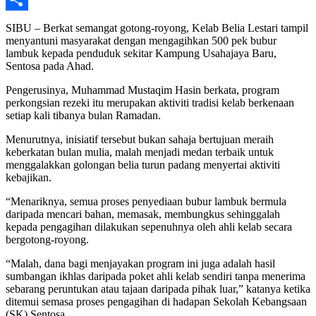
Share
SIBU – Berkat semangat gotong-royong, Kelab Belia Lestari tampil
menyantuni masyarakat dengan mengagihkan 500 pek bubur
lambuk kepada penduduk sekitar Kampung Usahajaya Baru,
Sentosa pada Ahad.
Pengerusinya, Muhammad Mustaqim Hasin berkata, program
perkongsian rezeki itu merupakan aktiviti tradisi kelab berkenaan
setiap kali tibanya bulan Ramadan.
Menurutnya, inisiatif tersebut bukan sahaja bertujuan meraih
keberkatan bulan mulia, malah menjadi medan terbaik untuk
menggalakkan golongan belia turun padang menyertai aktiviti
kebajikan.
“Menariknya, semua proses penyediaan bubur lambuk bermula
daripada mencari bahan, memasak, membungkus sehinggalah
kepada pengagihan dilakukan sepenuhnya oleh ahli kelab secara
bergotong-royong.
“Malah, dana bagi menjayakan program ini juga adalah hasil
sumbangan ikhlas daripada poket ahli kelab sendiri tanpa menerima
sebarang peruntukan atau tajaan daripada pihak luar,” katanya ketika
ditemui semasa proses pengagihan di hadapan Sekolah Kebangsaan
(SK) Sentosa.