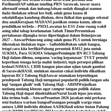
Parlimen
DAP sahkan tanding PRN Sarawak, tawar suara
alternatif semak dan imbang
Aduan sudah diangkat namun
tiada tindakan selesai kes buli, salah guna kuasa di
sekolah
Bapa kandung ditahan, dera fizikal dan ganggu seksual
dua anak
Kerajaan MADANI pastikan semua kaum, aliran
pendidikan terbela – PMX
Lawatan ke ESS Zone ruang wakil
asing nilai tahap keselamatan Sabah Timur
Peruntukan
pertahanan dijangka terus dipertingkat dalam Belanjawan
2027 – Anwar
Pelancong asing salah guna PLS untuk berniaga
dikenakan tindakan tegas – Saifuddin
Bukan salah bangsa,
tetapi cara kita berfikir
Pahang peruntuk RM12 juta untuk
SUKMA, Para SUKMA Selangor
Pemimpin BN RCI Tabung
Haji dalam dilema, umpama ‘cacing kepanasan’
TVET penuhi
keperluan tenaga kerja mahir industri, tepis persepsi pilihan
kedua
UNIMAS, CIDB bangun piawaian ujian tanah gambut
di Sarawak
HASiL mulakan siasatan cukai individu dikaitkan
laporan RCI Tabung Haji
Anwar utamakan kepentingan
pendeposit Tabung Haji mengatasi populariti politik
Jangan ada
lagi ‘tangan ghaib’ usik Tabung Haji – ABIM
Wujudkan
undang-undang khusus agar campur tangan politik dalam
Tabung Haji dapat dinoktahkan
Nurul Izzah lepas jawatan,
kita terima baik – Anwar
Pesantun 2026 jayakan misi perkasa
seni budaya warisan bangsa
Pasangan penagih warga emas
antara 1,000 individu ditahan AADK
Hasil sektor hutan Pahang