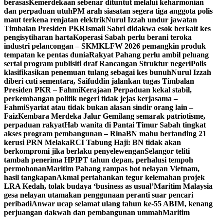
berasas
Kemerdekaan sebenar dituntut melalui keharmonian
dan perpaduan utuh
PM arah siasatan segera tiga anggota polis
maut terkena renjatan elektrik
Nurul Izzah undur jawatan
Timbalan Presiden PKR
Ismail Sabri didakwa esok berkait kes
pengisytiharan harta
Koperasi Sabah perlu berani teroka
industri pelancongan – SKM
KLFW 2026 pemangkin produk
tempatan ke pentas dunia
Rakyat Pahang perlu ambil peluang
sertai program publisiti draf Rancangan Struktur negeri
Polis
klasifikasikan penemuan tulang sebagai kes bunuh
Nurul Izzah
diberi cuti sementara, Saifuddin jalankan tugas Timbalan
Presiden PKR – Fahmi
Kerajaan Perpaduan kekal stabil,
perkembangan politik negeri tidak jejas kerjasama –
Fahmi
Syariat atau tidak bukan alasan sindir orang lain –
Faiz
Kembara Merdeka Jalur Gemilang semarak patriotisme,
perpaduan rakyat
Hab wanita di Pantai Timur Sabah tingkat
akses program pembangunan – Rina
BN mahu bertanding 21
kerusi PRN Melaka
RCI Tabung Haji: BN tidak akan
berkompromi jika berlaku penyelewengan
Selangor teliti
tambah penerima HPIPT tahun depan, perhalusi tempoh
permohonan
Maritim Pahang rampas bot nelayan Vietnam,
hasil tangkapan
Akmal pertahankan tegur kelemahan projek
LRA Kedah, tolak budaya ‘business as usual’
Maritim Malaysia
gesa nelayan utamakan penggunaan peranti suar pencari
peribadi
Anwar ucap selamat ulang tahun ke-55 ABIM, kenang
perjuangan dakwah dan pembangunan ummah
Maritim