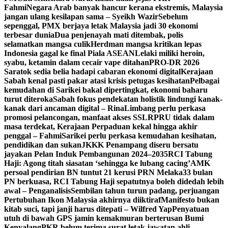
Fahmi
Negara Arab banyak hancur kerana ekstremis, Malaysia
jangan ulang kesilapan sama – Syeikh Wazir
Sebelum
sepenggal, PMX berjaya letak Malaysia jadi 30 ekonomi
terbesar dunia
Dua penjenayah mati ditembak, polis
selamatkan mangsa culik
Herdman mangsa kritikan lepas
Indonesia gagal ke final Piala ASEAN
Lelaki miliki heroin,
syabu, ketamin dalam cecair vape ditahan
PRO-DR 2026
Saratok sedia belia hadapi cabaran ekonomi digital
Kerajaan
Sabah kenal pasti pakar atasi krisis petugas kesihatan
Pelbagai
kemudahan di Sarikei bakal dipertingkat, ekonomi baharu
turut diteroka
Sabah fokus pendekatan holistik lindungi kanak-
kanak dari ancaman digital – Rina
Limbang perlu perkasa
promosi pelancongan, manfaat akses SSLR
PRU tidak dalam
masa terdekat, Kerajaan Perpaduan kekal hingga akhir
penggal – Fahmi
Sarikei perlu perkasa kemudahan kesihatan,
pendidikan dan sukan
JKKK Penampang diseru bersatu
jayakan Pelan Induk Pembangunan 2024–2035
RCI Tabung
Haji: Agong titah siasatan ‘sehingga ke lubang cacing’
AMK
persoal pendirian BN tuntut 21 kerusi PRN Melaka
33 bulan
PN berkuasa, RCI Tabung Haji sepatutnya boleh didedah lebih
awal – Penganalisis
Sembilan tahun turun padang, perjuangan
Pertubuhan Ikon Malaysia akhirnya diiktiraf
Manifesto bukan
kitab suci, tapi janji harus ditepati – Wilfred Yap
Penyatuan
utuh di bawah GPS jamin kemakmuran berterusan Bumi
Kenyalang
PKR belum terima surat letak jawatan ahli