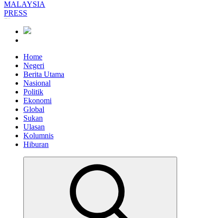
Informasi Berfakta Membuka Minda
Home
Negeri
Berita Utama
Nasional
Politik
Ekonomi
Global
Sukan
Ulasan
Kolumnis
Hiburan