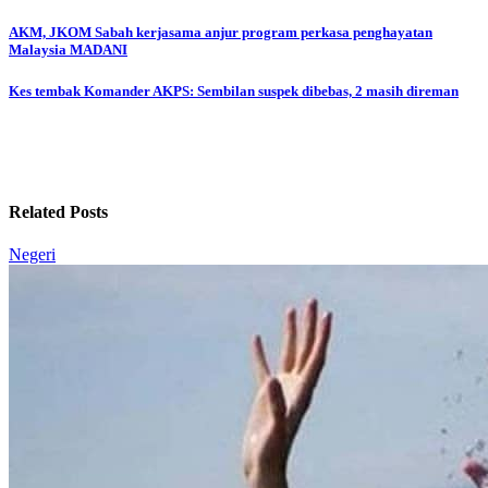
Post
AKM, JKOM Sabah kerjasama anjur program perkasa penghayatan
Malaysia MADANI
navigation
Kes tembak Komander AKPS: Sembilan suspek dibebas, 2 masih direman
Related Posts
Negeri