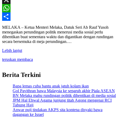
X
WhatsApp
Share
MELAKA – Ketua Menteri Melaka, Datuk Seri Ab Rauf Yusoh
menegaskan perundingan politik menerusi media sosial perlu
dihentikan buat sementara waktu dan digantikan dengan rundingan
secara bersemuka di meja perundingan.…
Lebih lanjut
teruskan membaca
Berita Terkini
Bapa lemas cuba bantu anak jatuh kolam ikan
Gol Pavithran bawa Malaysia ke separuh akhir Piala ASEAN
BN Melaka mahu rundingan politik dihentikan di media sosial
JPM Hal Ehwal Agama junjung titah Agong mengenai RCI
Tabung Haji
Anwar puji tindakan AKPS sita kontena disyaki bawa
dagangan ke Israel