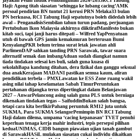
jayakan Pelan Induk Pembangunan 2024–2035
RCI Tabung
Haji: Agong titah siasatan ‘sehingga ke lubang cacing’
AMK
persoal pendirian BN tuntut 21 kerusi PRN Melaka
33 bulan
PN berkuasa, RCI Tabung Haji sepatutnya boleh didedah lebih
awal – Penganalisis
Sembilan tahun turun padang, perjuangan
Pertubuhan Ikon Malaysia akhirnya diiktiraf
Manifesto bukan
kitab suci, tapi janji harus ditepati – Wilfred Yap
Penyatuan
utuh di bawah GPS jamin kemakmuran berterusan Bumi
Kenyalang
PKR belum terima surat letak jawatan ahli
Parlimen
DAP sahkan tanding PRN Sarawak, tawar suara
alternatif semak dan imbang
Aduan sudah diangkat namun
tiada tindakan selesai kes buli, salah guna kuasa di
sekolah
Bapa kandung ditahan, dera fizikal dan ganggu seksual
dua anak
Kerajaan MADANI pastikan semua kaum, aliran
pendidikan terbela – PMX
Lawatan ke ESS Zone ruang wakil
asing nilai tahap keselamatan Sabah Timur
Peruntukan
pertahanan dijangka terus dipertingkat dalam Belanjawan
2027 – Anwar
Pelancong asing salah guna PLS untuk berniaga
dikenakan tindakan tegas – Saifuddin
Bukan salah bangsa,
tetapi cara kita berfikir
Pahang peruntuk RM12 juta untuk
SUKMA, Para SUKMA Selangor
Pemimpin BN RCI Tabung
Haji dalam dilema, umpama ‘cacing kepanasan’
TVET penuhi
keperluan tenaga kerja mahir industri, tepis persepsi pilihan
kedua
UNIMAS, CIDB bangun piawaian ujian tanah gambut
di Sarawak
HASiL mulakan siasatan cukai individu dikaitkan