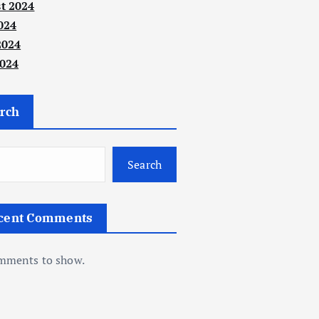
t 2024
024
2024
024
rch
Search
cent Comments
mments to show.