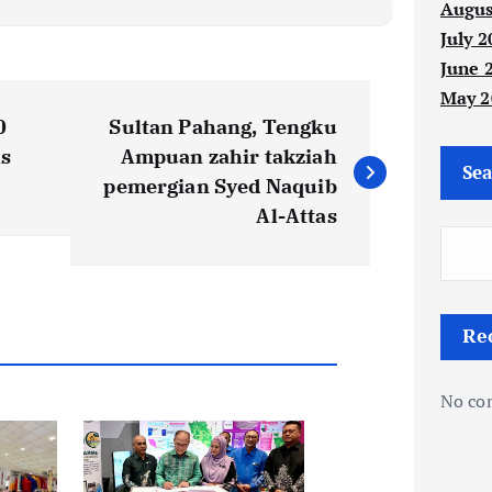
Augus
July 2
June 
May 2
0
Sultan Pahang, Tengku
s
Ampuan zahir takziah
Sea
pemergian Syed Naquib
Al-Attas
Re
No co