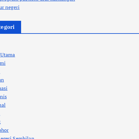
ur negeri
tegori
a Utama
mi
l
an
masi
nis
nal
i
k
ohor
egeri Sembilan