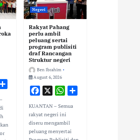
Negeri
h
Rakyat Pahang
eroka
perlu ambil
peluang sertai
program publisiti
draf Rancangan
Struktur negeri
Ben Ibrahim
August 6, 2026
W
S
F
X
W
S
h
h
ac
h
h
–
t
ar
KUANTAN – Semua
e
at
ar
di
e
rakyat negeri ini
ih
b
s
e
A
diseru mengambil
tkan
o
A
p
peluang menyertai
or
Program Publisiti dan