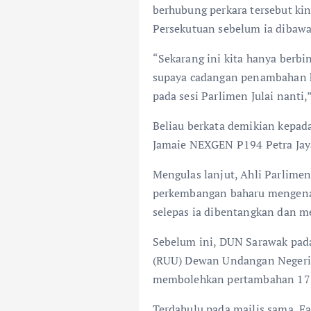
o
p
berhubung perkara tersebut kini
k
p
Persekutuan sebelum ia dibaw
“Sekarang ini kita hanya berbi
supaya cadangan penambahan k
pada sesi Parlimen Julai nanti,
Beliau berkata demikian kepada
Jamaie NEXGEN P194 Petra Jaya
Mengulas lanjut, Ahli Parlime
perkembangan baharu mengenai
selepas ia dibentangkan dan m
Sebelum ini, DUN Sarawak pad
(RUU) Dewan Undangan Negeri 
membolehkan pertambahan 17 k
Terdahulu pada majlis sama, 