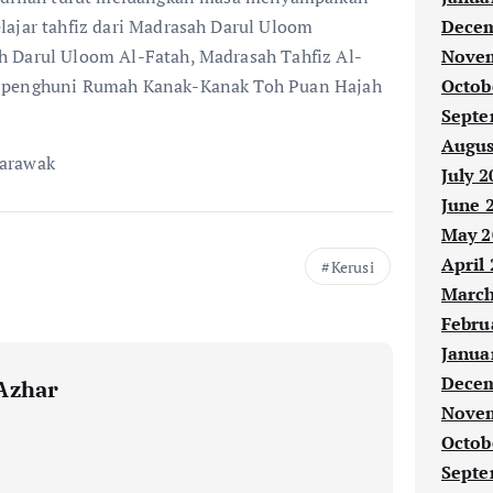
Decem
lajar tahfiz dari Madrasah Darul Uloom
Novem
 Darul Uloom Al-Fatah, Madrasah Tahfiz Al-
Octob
n penghuni Rumah Kanak-Kanak Toh Puan Hajah
Septe
Augus
Sarawak
July 2
June 
May 2
April
Kerusi
March
Febru
Janua
Decem
Azhar
Novem
Octob
Septe