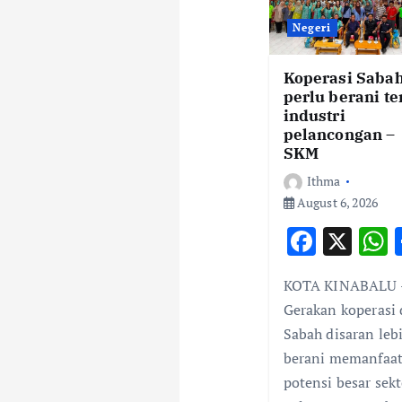
i
Negeri
g
Koperasi Saba
perlu berani t
industri
a
pelancongan –
SKM
t
Ithma
August 6, 2026
i
F
X
ac
o
KOTA KINABALU 
e
a
Gerakan koperasi 
b
s
n
Sabah disaran leb
o
berani memanfaa
o
potensi besar sekt