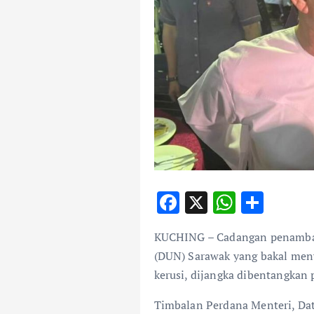
F
X
W
S
ac
h
h
KUCHING – Cadangan penambah
e
at
ar
(DUN) Sarawak yang bakal men
b
s
e
kerusi, dijangka dibentangkan 
o
A
Timbalan Perdana Menteri, Datu