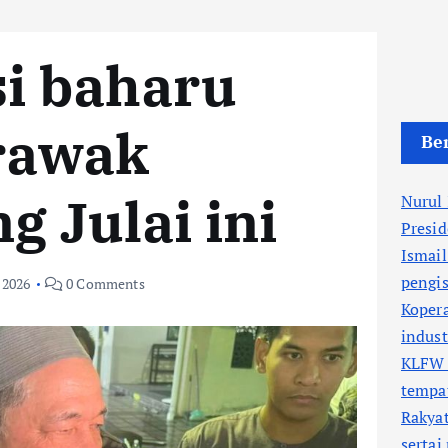
si baharu
rawak
Ber
g Julai ini
Nurul
Presi
Ismail
pengis
 2026
0 Comments
Kopera
indus
KLFW 
tempa
Rakyat
sertai