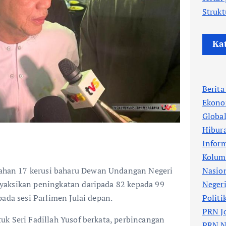
Strukt
Ka
Berit
Ekono
Globa
Hibur
Infor
Kolum
Nasio
an 17 kerusi baharu Dewan Undangan Negeri
Neger
yaksikan peningkatan daripada 82 kepada 99
Politi
pada sesi Parlimen Julai depan.
PRN J
k Seri Fadillah Yusof berkata, perbincangan
PRN N