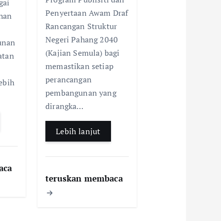
o
p
p
gai
k
p
Penyertaan Awam Draf
han
Rancangan Struktur
Negeri Pahang 2040
unan
(Kajian Semula) bagi
atan
memastikan setiap
perancangan
ebih
pembangunan yang
dirangka…
Lebih lanjut
aca
teruskan membaca