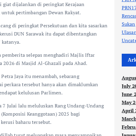
 giat dijalankan di peringkat Kerajaan
PRN17
a untuk pertimbangan Dewan Rakyat.
Renc
Sukan
ncang di peringkat Persekutuan dan kita sasarkan
Ulasa
erusi DUN Sarawak itu dapat dibentangkan
Uncat
” katanya.
 pemberita selepas menghadiri Majlis Iftar
Ar
 2026 di Masjid Al-Ghazali pada Ahad.
n Petra Jaya itu menambah, sebarang
Augus
 perkara tersebut hanya akan dimaklumkan
July 2
endapat kelulusan Parlimen.
June 
May 2
a 7 Julai lalu meluluskan Rang Undang-Undang
April
(Komposisi Keanggotaan) 2025 bagi
March
erusi baharu tersebut.
Febru
Janua
Fadillah turut meluangkan masa menyampaikan