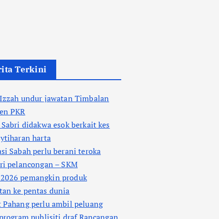
ita Terkini
 Izzah undur jawatan Timbalan
den PKR
 Sabri didakwa esok berkait kes
ytiharan harta
si Sabah perlu berani teroka
tri pelancongan – SKM
2026 pemangkin produk
tan ke pentas dunia
 Pahang perlu ambil peluang
 program publisiti draf Rancangan