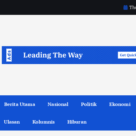
Thu
d
i
d
Berita Utama
Nasional
Politik
Ekonomi
Ulasan
Kolumnis
Hiburan