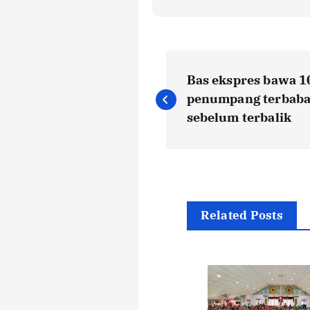
P
Bas ekspres bawa 1
o
penumpang terbaba
sebelum terbalik
s
t
n
Related Posts
a
v