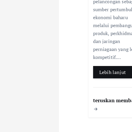
k
pelancongan seba
sumber pertumbu
ekonomi baharu
melalui pembang
produk, perkhidm
dan jaringan
perniagaan yang l
kompetitif.…
Lebih lanjut
teruskan memb