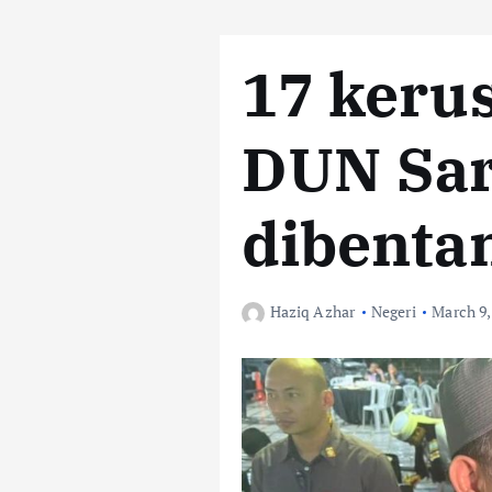
17 keru
DUN Sa
dibentan
Haziq Azhar
Negeri
March 9,