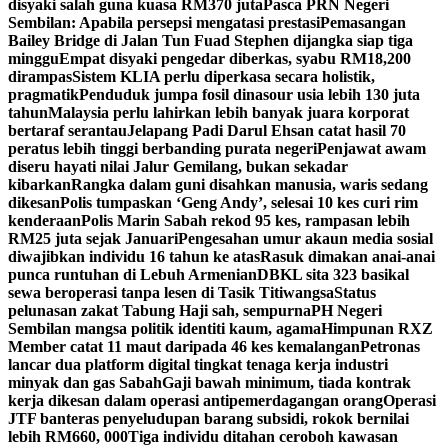
disyaki salah guna kuasa RM370 juta
Pasca PRN Negeri
Sembilan: Apabila persepsi mengatasi prestasi
Pemasangan
Bailey Bridge di Jalan Tun Fuad Stephen dijangka siap tiga
minggu
Empat disyaki pengedar diberkas, syabu RM18,200
dirampas
Sistem KLIA perlu diperkasa secara holistik,
pragmatik
Penduduk jumpa fosil dinasour usia lebih 130 juta
tahun
Malaysia perlu lahirkan lebih banyak juara korporat
bertaraf serantau
Jelapang Padi Darul Ehsan catat hasil 70
peratus lebih tinggi berbanding purata negeri
Penjawat awam
diseru hayati nilai Jalur Gemilang, bukan sekadar
kibarkan
Rangka dalam guni disahkan manusia, waris sedang
dikesan
Polis tumpaskan ‘Geng Andy’, selesai 10 kes curi rim
kenderaan
Polis Marin Sabah rekod 95 kes, rampasan lebih
RM25 juta sejak Januari
Pengesahan umur akaun media sosial
diwajibkan individu 16 tahun ke atas
Rasuk dimakan anai-anai
punca runtuhan di Lebuh Armenian
DBKL sita 323 basikal
sewa beroperasi tanpa lesen di Tasik Titiwangsa
Status
pelunasan zakat Tabung Haji sah, sempurna
PH Negeri
Sembilan mangsa politik identiti kaum, agama
Himpunan RXZ
Member catat 11 maut daripada 46 kes kemalangan
Petronas
lancar dua platform digital tingkat tenaga kerja industri
minyak dan gas Sabah
Gaji bawah minimum, tiada kontrak
kerja dikesan dalam operasi antipemerdagangan orang
Operasi
JTF banteras penyeludupan barang subsidi, rokok bernilai
lebih RM660, 000
Tiga individu ditahan ceroboh kawasan