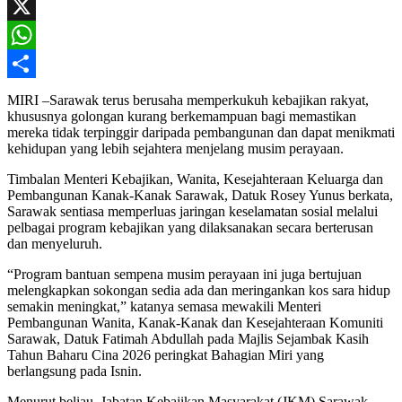
Facebook
X
WhatsApp
Share
MIRI –Sarawak terus berusaha memperkukuh kebajikan rakyat,
khususnya golongan kurang berkemampuan bagi memastikan
mereka tidak terpinggir daripada pembangunan dan dapat menikmati
kehidupan yang lebih sejahtera menjelang musim perayaan.
Timbalan Menteri Kebajikan, Wanita, Kesejahteraan Keluarga dan
Pembangunan Kanak-Kanak Sarawak, Datuk Rosey Yunus berkata,
Sarawak sentiasa memperluas jaringan keselamatan sosial melalui
pelbagai program kebajikan yang dilaksanakan secara berterusan
dan menyeluruh.
“Program bantuan sempena musim perayaan ini juga bertujuan
melengkapkan sokongan sedia ada dan meringankan kos sara hidup
semakin meningkat,” katanya semasa mewakili Menteri
Pembangunan Wanita, Kanak-Kanak dan Kesejahteraan Komuniti
Sarawak, Datuk Fatimah Abdullah pada Majlis Sejambak Kasih
Tahun Baharu Cina 2026 peringkat Bahagian Miri yang
berlangsung pada Isnin.
Menurut beliau, Jabatan Kebajikan Masyarakat (JKM) Sarawak