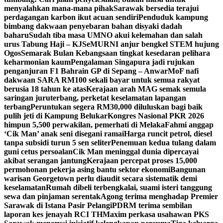
menyalahkan mana-mana pihak
Sarawak bersedia terajui
perdagangan karbon ikut acuan sendiri
Penduduk kampung
bimbang dakwaan penyebaran bahan disyaki dadah
baharu
Sudah tiba masa UMNO akui kelemahan dan salah
urus Tabung Haji – KJ
SeMURNI anjur bengkel STEM hujung
Ogos
Semarak Bulan Kebangsaan tingkat kesedaran pelihara
keharmonian kaum
Pengalaman Singapura jadi rujukan
penganjuran F1 Bahrain GP di Sepang – Anwar
MoF nafi
dakwaan SARA RM100 sekali bayar untuk semua rakyat
berusia 18 tahun ke atas
Kerajaan arah MAG semak semula
saringan juruterbang, perketat keselamatan lapangan
terbang
Peruntukan segera RM30,000 diluluskan bagi baik
pulih jeti di Kampung Belukar
Kongres Nasional PKR 2026
himpun 5,500 perwakilan, pemerhati di Melaka
Fahmi anggap
‘Cik Man’ anak seni disegani ramai
Harga runcit petrol, diesel
tanpa subsidi turun 5 sen seliter
Penemuan kedua tulang dalam
guni cetus persoalan
Cik Man meninggal dunia dipercayai
akibat serangan jantung
Kerajaan percepat proses 15,000
permohonan pekerja asing bantu sektor ekonomi
Bangunan
warisan Georgetown perlu diaudit secara sistematik demi
keselamatan
Rumah dibeli terbengkalai, suami isteri tanggung
sewa dan pinjaman serentak
Agong terima menghadap Premier
Sarawak di Istana Pasir Pelangi
PDRM terima sembilan
laporan kes jenayah RCI TH
Maxim perkasa usahawan PKS