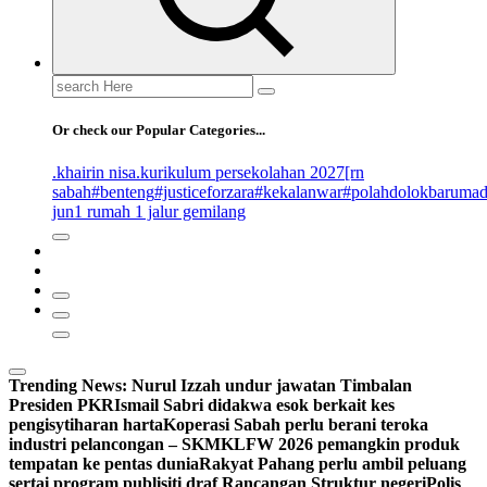
Search
for:
Or check our Popular Categories...
.khairin nisa
.kurikulum persekolahan 2027
[rn
sabah
#benteng
#justiceforzara
#kekalanwar
#polahdolokbaruma
jun
1 rumah 1 jalur gemilang
Trending News:
Nurul Izzah undur jawatan Timbalan
Presiden PKR
Ismail Sabri didakwa esok berkait kes
pengisytiharan harta
Koperasi Sabah perlu berani teroka
industri pelancongan – SKM
KLFW 2026 pemangkin produk
tempatan ke pentas dunia
Rakyat Pahang perlu ambil peluang
sertai program publisiti draf Rancangan Struktur negeri
Polis