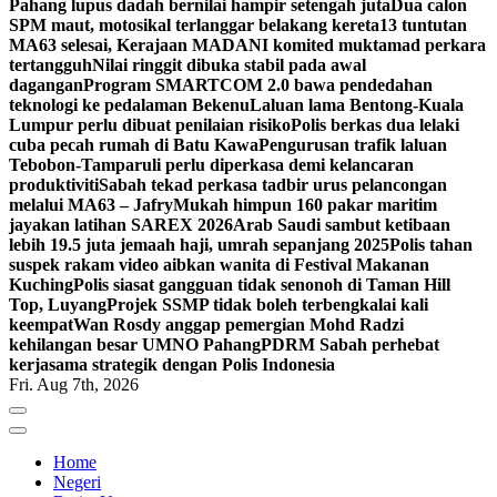
Pahang lupus dadah bernilai hampir setengah juta
Dua calon
SPM maut, motosikal terlanggar belakang kereta
13 tuntutan
MA63 selesai, Kerajaan MADANI komited muktamad perkara
tertangguh
Nilai ringgit dibuka stabil pada awal
dagangan
Program SMARTCOM 2.0 bawa pendedahan
teknologi ke pedalaman Bekenu
Laluan lama Bentong-Kuala
Lumpur perlu dibuat penilaian risiko
Polis berkas dua lelaki
cuba pecah rumah di Batu Kawa
Pengurusan trafik laluan
Tebobon-Tamparuli perlu diperkasa demi kelancaran
produktiviti
Sabah tekad perkasa tadbir urus pelancongan
melalui MA63 – Jafry
Mukah himpun 160 pakar maritim
jayakan latihan SAREX 2026
Arab Saudi sambut ketibaan
lebih 19.5 juta jemaah haji, umrah sepanjang 2025
Polis tahan
suspek rakam video aibkan wanita di Festival Makanan
Kuching
Polis siasat gangguan tidak senonoh di Taman Hill
Top, Luyang
Projek SSMP tidak boleh terbengkalai kali
keempat
Wan Rosdy anggap pemergian Mohd Radzi
kehilangan besar UMNO Pahang
PDRM Sabah perhebat
kerjasama strategik dengan Polis Indonesia
Fri. Aug 7th, 2026
Home
Negeri