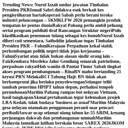
Skip
Trending News:
Nurul Izzah undur jawatan Timbalan
to
Presiden PKR
Ismail Sabri didakwa esok berkait kes
content
pengisytiharan harta
Koperasi Sabah perlu berani teroka
industri pelancongan – SKM
KLFW 2026 pemangkin produk
tempatan ke pentas dunia
Rakyat Pahang perlu ambil peluang
sertai program publisiti draf Rancangan Struktur negeri
Polis
klasifikasikan penemuan tulang sebagai kes bunuh
Nurul Izzah
diberi cuti sementara, Saifuddin jalankan tugas Timbalan
Presiden PKR – Fahmi
Kerajaan Perpaduan kekal stabil,
perkembangan politik negeri tidak jejas kerjasama –
Fahmi
Syariat atau tidak bukan alasan sindir orang lain –
Faiz
Kembara Merdeka Jalur Gemilang semarak patriotisme,
perpaduan rakyat
Hab wanita di Pantai Timur Sabah tingkat
akses program pembangunan – Rina
BN mahu bertanding 21
kerusi PRN Melaka
RCI Tabung Haji: BN tidak akan
berkompromi jika berlaku penyelewengan
Selangor teliti
tambah penerima HPIPT tahun depan, perhalusi tempoh
permohonan
Maritim Pahang rampas bot nelayan Vietnam,
hasil tangkapan
Akmal pertahankan tegur kelemahan projek
LRA Kedah, tolak budaya ‘business as usual’
Maritim Malaysia
gesa nelayan utamakan penggunaan peranti suar pencari
peribadi
Anwar ucap selamat ulang tahun ke-55 ABIM, kenang
perjuangan dakwah dan pembangunan ummah
Maritim
Malaysia tamatkan latihan berskala besar SAREX 2026
JKOM