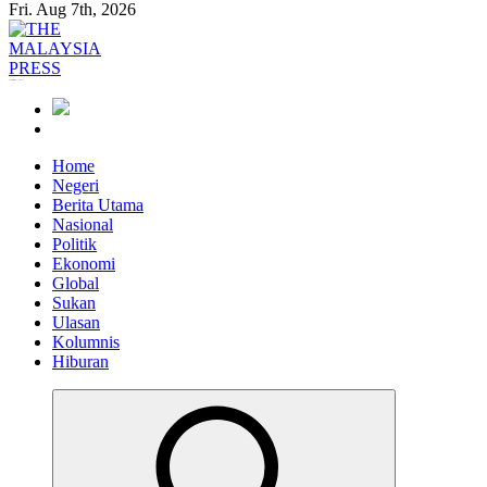
Fri. Aug 7th, 2026
Informasi Berfakta Membuka Minda
Home
Negeri
Berita Utama
Nasional
Politik
Ekonomi
Global
Sukan
Ulasan
Kolumnis
Hiburan