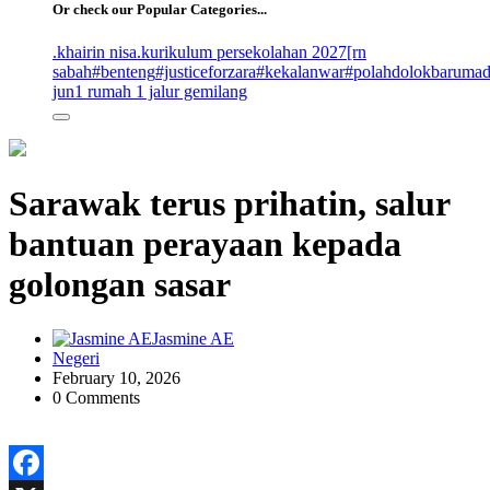
Or check our Popular Categories...
.khairin nisa
.kurikulum persekolahan 2027
[rn
sabah
#benteng
#justiceforzara
#kekalanwar
#polahdolokbaruma
jun
1 rumah 1 jalur gemilang
Sarawak terus prihatin, salur
bantuan perayaan kepada
golongan sasar
Jasmine AE
Negeri
February 10, 2026
0 Comments