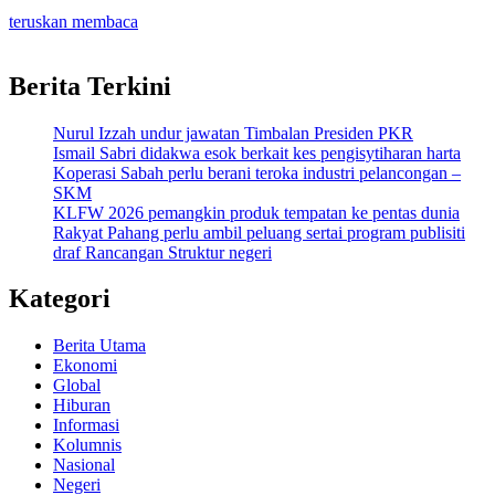
teruskan membaca
Berita Terkini
Nurul Izzah undur jawatan Timbalan Presiden PKR
Ismail Sabri didakwa esok berkait kes pengisytiharan harta
Koperasi Sabah perlu berani teroka industri pelancongan –
SKM
KLFW 2026 pemangkin produk tempatan ke pentas dunia
Rakyat Pahang perlu ambil peluang sertai program publisiti
draf Rancangan Struktur negeri
Kategori
Berita Utama
Ekonomi
Global
Hiburan
Informasi
Kolumnis
Nasional
Negeri