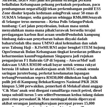
Sarawak, IKBN Miri jalin kerjasama strategik perkasa
belia
Bulan Kebangsaan peluang perkukuh perpaduan, pacu
pembangunan negara
Hajiji tekan perkembangan positif ESS
Zone disalur kepada kedutaan asing
Perak sasar 50 emas di
SUKMA Selangor, sedia ganjaran sehingga RM6,000
Jenayah
di Selangor terus menurun – Ketua Polis Selangor
Pokok
tumbang: Cari jalan penyelesaian, bukan masa untuk
menyalahkan mana-mana pihak
Sarawak bersedia terajui
perdagangan karbon ikut acuan sendiri
Penduduk kampung
bimbang dakwaan penyebaran bahan disyaki dadah
baharu
Sudah tiba masa UMNO akui kelemahan dan salah
urus Tabung Haji – KJ
SeMURNI anjur bengkel STEM hujung
Ogos
Semarak Bulan Kebangsaan tingkat kesedaran pelihara
keharmonian kaum
Pengalaman Singapura jadi rujukan
penganjuran F1 Bahrain GP di Sepang – Anwar
MoF nafi
dakwaan SARA RM100 sekali bayar untuk semua rakyat
berusia 18 tahun ke atas
Kerajaan arah MAG semak semula
saringan juruterbang, perketat keselamatan lapangan
terbang
Peruntukan segera RM30,000 diluluskan bagi baik
pulih jeti di Kampung Belukar
Kongres Nasional PKR 2026
himpun 5,500 perwakilan, pemerhati di Melaka
Fahmi anggap
‘Cik Man’ anak seni disegani ramai
Harga runcit petrol, diesel
tanpa subsidi turun 5 sen seliter
Penemuan kedua tulang dalam
guni cetus persoalan
Cik Man meninggal dunia dipercayai
akibat serangan jantung
Kerajaan percepat proses 15,000