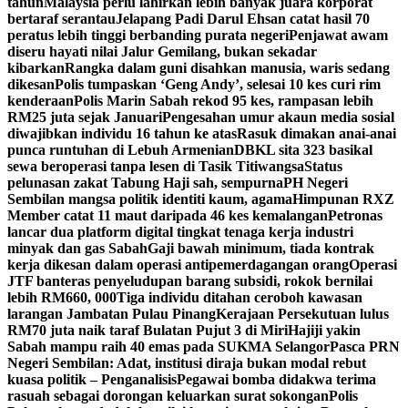
tahun
Malaysia perlu lahirkan lebih banyak juara korporat
bertaraf serantau
Jelapang Padi Darul Ehsan catat hasil 70
peratus lebih tinggi berbanding purata negeri
Penjawat awam
diseru hayati nilai Jalur Gemilang, bukan sekadar
kibarkan
Rangka dalam guni disahkan manusia, waris sedang
dikesan
Polis tumpaskan ‘Geng Andy’, selesai 10 kes curi rim
kenderaan
Polis Marin Sabah rekod 95 kes, rampasan lebih
RM25 juta sejak Januari
Pengesahan umur akaun media sosial
diwajibkan individu 16 tahun ke atas
Rasuk dimakan anai-anai
punca runtuhan di Lebuh Armenian
DBKL sita 323 basikal
sewa beroperasi tanpa lesen di Tasik Titiwangsa
Status
pelunasan zakat Tabung Haji sah, sempurna
PH Negeri
Sembilan mangsa politik identiti kaum, agama
Himpunan RXZ
Member catat 11 maut daripada 46 kes kemalangan
Petronas
lancar dua platform digital tingkat tenaga kerja industri
minyak dan gas Sabah
Gaji bawah minimum, tiada kontrak
kerja dikesan dalam operasi antipemerdagangan orang
Operasi
JTF banteras penyeludupan barang subsidi, rokok bernilai
lebih RM660, 000
Tiga individu ditahan ceroboh kawasan
larangan Jambatan Pulau Pinang
Kerajaan Persekutuan lulus
RM70 juta naik taraf Bulatan Pujut 3 di Miri
Hajiji yakin
Sabah mampu raih 40 emas pada SUKMA Selangor
Pasca PRN
Negeri Sembilan: Adat, institusi diraja bukan modal rebut
kuasa politik – Penganalisis
Pegawai bomba didakwa terima
rasuah sebagai dorongan keluarkan surat sokongan
Polis