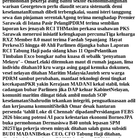
permohonan pekerja asing bantu sektor ekonomi
Bangunan
warisan Georgetown perlu diaudit secara sistematik demi
keselamatan
Rumah dibeli terbengkalai, suami isteri tanggung
sewa dan pinjaman serentak
Agong terima menghadap Premier
Sarawak di Istana Pasir Pelangi
PDRM terima sembilan
laporan kes jenayah RCI TH
Maxim perkasa usahawan PKS
Sarawak menerusi inisiatif kelengkapan percuma
Tiga keluarga
RXZ Member 8.0 maut terima Faedah Sepanjang Hayat
Perkeso
35 hingga 40 Ahli Parlimen dijangka bahas Laporan
RCI Tabung Haji pada sidang khas 11 Ogos
Pelantikan
Timbalan Exco bongkar nafsu kuasa di sebalik ‘penyatuan
Melayu’ – Omar
Lelaki ditemukan maut di rumah jagaan, lima
individu ditahan
10 kru warga asing gagal kemuka dokumen,
vesel nelayan ditahan Maritim Malaysia
Jauteh seru warga
PDRM sambut perubahan, manfaat teknologi demi tingkat
kecekapan
PKR yakin Kerajaan MADANI kekal stabil, tolak
cadangan bubar Parlimen jika DAP keluar Kabinet
Nelayan,
komuniti maritim diingat tidak ambil mudah SOP
keselamatan
Shahrudin tekankan integriti, penguatkuasaan adil
dan kerjasama komuniti
Sheikh Omar desak hantaran
persenda ‘tahlil Loke di Chennah’ dipadam
Persidangan FEBS
2026 bincang potensi AI pacu kelestarian ekonomi Borneo
JPA
buka permohonan Dermasiswa B40 untuk lepasan SPM
2025
Tiga pekerja stesen minyak ditahan salah guna subsidi
BUDI MADANI
Bekas CEO, CFO Tabung Haji ditahan,