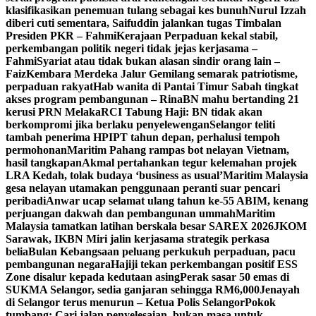
klasifikasikan penemuan tulang sebagai kes bunuh
Nurul Izzah
diberi cuti sementara, Saifuddin jalankan tugas Timbalan
Presiden PKR – Fahmi
Kerajaan Perpaduan kekal stabil,
perkembangan politik negeri tidak jejas kerjasama –
Fahmi
Syariat atau tidak bukan alasan sindir orang lain –
Faiz
Kembara Merdeka Jalur Gemilang semarak patriotisme,
perpaduan rakyat
Hab wanita di Pantai Timur Sabah tingkat
akses program pembangunan – Rina
BN mahu bertanding 21
kerusi PRN Melaka
RCI Tabung Haji: BN tidak akan
berkompromi jika berlaku penyelewengan
Selangor teliti
tambah penerima HPIPT tahun depan, perhalusi tempoh
permohonan
Maritim Pahang rampas bot nelayan Vietnam,
hasil tangkapan
Akmal pertahankan tegur kelemahan projek
LRA Kedah, tolak budaya ‘business as usual’
Maritim Malaysia
gesa nelayan utamakan penggunaan peranti suar pencari
peribadi
Anwar ucap selamat ulang tahun ke-55 ABIM, kenang
perjuangan dakwah dan pembangunan ummah
Maritim
Malaysia tamatkan latihan berskala besar SAREX 2026
JKOM
Sarawak, IKBN Miri jalin kerjasama strategik perkasa
belia
Bulan Kebangsaan peluang perkukuh perpaduan, pacu
pembangunan negara
Hajiji tekan perkembangan positif ESS
Zone disalur kepada kedutaan asing
Perak sasar 50 emas di
SUKMA Selangor, sedia ganjaran sehingga RM6,000
Jenayah
di Selangor terus menurun – Ketua Polis Selangor
Pokok
tumbang: Cari jalan penyelesaian, bukan masa untuk