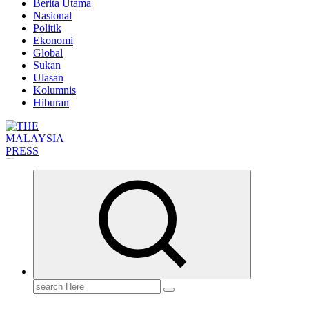
Berita Utama
Nasional
Politik
Ekonomi
Global
Sukan
Ulasan
Kolumnis
Hiburan
Informasi Berfakta Membuka Minda
Search
for: