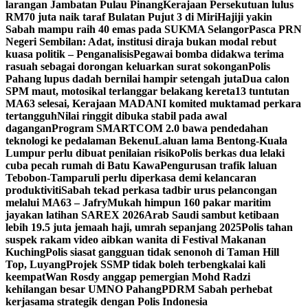
larangan Jambatan Pulau Pinang
Kerajaan Persekutuan lulus
RM70 juta naik taraf Bulatan Pujut 3 di Miri
Hajiji yakin
Sabah mampu raih 40 emas pada SUKMA Selangor
Pasca PRN
Negeri Sembilan: Adat, institusi diraja bukan modal rebut
kuasa politik – Penganalisis
Pegawai bomba didakwa terima
rasuah sebagai dorongan keluarkan surat sokongan
Polis
Pahang lupus dadah bernilai hampir setengah juta
Dua calon
SPM maut, motosikal terlanggar belakang kereta
13 tuntutan
MA63 selesai, Kerajaan MADANI komited muktamad perkara
tertangguh
Nilai ringgit dibuka stabil pada awal
dagangan
Program SMARTCOM 2.0 bawa pendedahan
teknologi ke pedalaman Bekenu
Laluan lama Bentong-Kuala
Lumpur perlu dibuat penilaian risiko
Polis berkas dua lelaki
cuba pecah rumah di Batu Kawa
Pengurusan trafik laluan
Tebobon-Tamparuli perlu diperkasa demi kelancaran
produktiviti
Sabah tekad perkasa tadbir urus pelancongan
melalui MA63 – Jafry
Mukah himpun 160 pakar maritim
jayakan latihan SAREX 2026
Arab Saudi sambut ketibaan
lebih 19.5 juta jemaah haji, umrah sepanjang 2025
Polis tahan
suspek rakam video aibkan wanita di Festival Makanan
Kuching
Polis siasat gangguan tidak senonoh di Taman Hill
Top, Luyang
Projek SSMP tidak boleh terbengkalai kali
keempat
Wan Rosdy anggap pemergian Mohd Radzi
kehilangan besar UMNO Pahang
PDRM Sabah perhebat
kerjasama strategik dengan Polis Indonesia