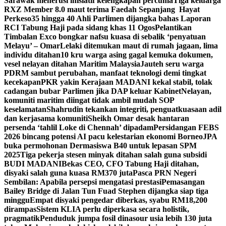
Sarawak menerusi inisiatif kelengkapan percuma
Tiga keluarga
RXZ Member 8.0 maut terima Faedah Sepanjang Hayat
Perkeso
35 hingga 40 Ahli Parlimen dijangka bahas Laporan
RCI Tabung Haji pada sidang khas 11 Ogos
Pelantikan
Timbalan Exco bongkar nafsu kuasa di sebalik ‘penyatuan
Melayu’ – Omar
Lelaki ditemukan maut di rumah jagaan, lima
individu ditahan
10 kru warga asing gagal kemuka dokumen,
vesel nelayan ditahan Maritim Malaysia
Jauteh seru warga
PDRM sambut perubahan, manfaat teknologi demi tingkat
kecekapan
PKR yakin Kerajaan MADANI kekal stabil, tolak
cadangan bubar Parlimen jika DAP keluar Kabinet
Nelayan,
komuniti maritim diingat tidak ambil mudah SOP
keselamatan
Shahrudin tekankan integriti, penguatkuasaan adil
dan kerjasama komuniti
Sheikh Omar desak hantaran
persenda ‘tahlil Loke di Chennah’ dipadam
Persidangan FEBS
2026 bincang potensi AI pacu kelestarian ekonomi Borneo
JPA
buka permohonan Dermasiswa B40 untuk lepasan SPM
2025
Tiga pekerja stesen minyak ditahan salah guna subsidi
BUDI MADANI
Bekas CEO, CFO Tabung Haji ditahan,
disyaki salah guna kuasa RM370 juta
Pasca PRN Negeri
Sembilan: Apabila persepsi mengatasi prestasi
Pemasangan
Bailey Bridge di Jalan Tun Fuad Stephen dijangka siap tiga
minggu
Empat disyaki pengedar diberkas, syabu RM18,200
dirampas
Sistem KLIA perlu diperkasa secara holistik,
pragmatik
Penduduk jumpa fosil dinasour usia lebih 130 juta