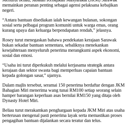
memainkan peranan penting sebagai agensi pelaksana kebajikan
negeri.
“Antara bantuan disediakan ialah kewangan bulanan, sokongan
sosial serta pelbagai program komuniti untuk warga emas, orang
kurang upaya dan keluarga berpendapatan rendah,” jelasnya.
Rosey turut menegaskan bahawa pendekatan kerajaan Sarawak
bukan sekadar bantuan sementara, sebaliknya menekankan
kesejahteraan menyeluruh penerima merangkumi aspek ekonomi,
sosial dan emosi.
“Usaha ini turut diperkukuh melalui kerjasama strategik antara
kerajaan dan sektor swasta bagi memperluas capaian bantuan
kepada golongan sasar,” ujarnya.
Dalam majlis tersebut, seramai 150 penerima berdaftar dengan JKM
Bahagian Miri menerima wang tunai RM100 setiap seorang selain
hamper barangan keperluan asas bernilai RM150 yang ditaja oleh
Dynasty Hotel Miri.
Beliau turut merakamkan penghargaan kepada JKM Miri atas usaha
berterusan mengenal pasti penerima layak serta memastikan proses
pengagihan bantuan dijalankan secara teratur dan telus.