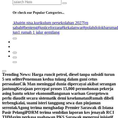
Search
for:
Or check our Popular Categories...
.khairin nisa
.kurikulum persekolahan 2027
[rn
sabah
#benteng
#justiceforzara
#kekalanwar
#polahdolokbaruma
jun
1 rumah 1 jalur gemilang
Trending News:
Harga runcit petrol, diesel tanpa subsidi turun
5 sen seliter
Penemuan kedua tulang dalam guni cetus
persoalan
Cik Man meninggal dunia dipercayai akibat serangan
jantung
Kerajaan percepat proses 15,000 permohonan pekerja
asing bantu sektor ekonomi
Bangunan warisan Georgetown
perlu diaudit secara sistematik demi keselamatan
Rumah dibeli
terbengkalai, suami isteri tanggung sewa dan pinjaman
serentak
Agong terima menghadap Premier Sarawak di Istana
Pasir Pelangi
PDRM terima sembilan laporan kes jenayah RCI
TH
Maxim perkasa usahawan PKS Sarawak menerusi inisiatif