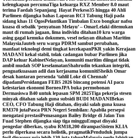
kelengkapan percuma
Tiga keluarga RXZ Member 8.0 maut
terima Faedah Sepanjang Hayat Perkeso
35 hingga 40 Ahli
Parlimen dijangka bahas Laporan RCI Tabung Haji pada
sidang khas 11 Ogos
Pelantikan Timbalan Exco bongkar nafsu
kuasa di sebalik ‘penyatuan Melayu’ – Omar
Lelaki ditemukan
maut di rumah jagaan, lima individu ditahan
10 kru warga
asing gagal kemuka dokumen, vesel nelayan ditahan Maritim
Malaysia
Jauteh seru warga PDRM sambut perubahan,
manfaat teknologi demi tingkat kecekapan
PKR yakin Kerajaan
MADANI kekal stabil, tolak cadangan bubar Parlimen jika
DAP keluar Kabinet
Nelayan, komuniti maritim diingat tidak
ambil mudah SOP keselamatan
Shahrudin tekankan integriti,
penguatkuasaan adil dan kerjasama komuniti
Sheikh Omar
desak hantaran persenda ‘tahlil Loke di Chennah’
dipadam
Persidangan FEBS 2026 bincang potensi AI pacu
kelestarian ekonomi Borneo
JPA buka permohonan
Dermasiswa B40 untuk lepasan SPM 2025
Tiga pekerja stesen
minyak ditahan salah guna subsidi BUDI MADANI
Bekas
CEO, CFO Tabung Haji ditahan, disyaki salah guna kuasa
RM370 juta
Pasca PRN Negeri Sembilan: Apabila persepsi
mengatasi prestasi
Pemasangan Bailey Bridge di Jalan Tun
Fuad Stephen dijangka siap tiga minggu
Empat disyaki
pengedar diberkas, syabu RM18,200 dirampas
Sistem KLIA
perlu diperkasa secara holistik, pragmatik
Penduduk jumpa
fosil dinasour usia lebih 130 juta tahun
Malaysia perlu lahirkan