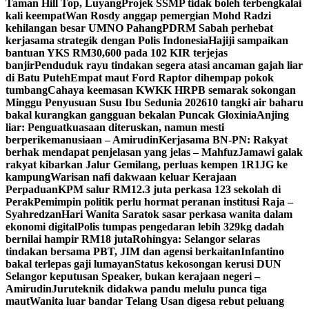
Taman Hill Top, Luyang
Projek SSMP tidak boleh terbengkalai
kali keempat
Wan Rosdy anggap pemergian Mohd Radzi
kehilangan besar UMNO Pahang
PDRM Sabah perhebat
kerjasama strategik dengan Polis Indonesia
Hajiji sampaikan
bantuan YKS RM30,600 pada 102 KIR terjejas
banjir
Penduduk rayu tindakan segera atasi ancaman gajah liar
di Batu Puteh
Empat maut Ford Raptor dihempap pokok
tumbang
Cahaya keemasan KWKK HRPB semarak sokongan
Minggu Penyusuan Susu Ibu Sedunia 2026
10 tangki air baharu
bakal kurangkan gangguan bekalan Puncak Gloxinia
Anjing
liar: Penguatkuasaan diteruskan, namun mesti
berperikemanusiaan – Amirudin
Kerjasama BN-PN: Rakyat
berhak mendapat penjelasan yang jelas – Mahfuz
Jamawi galak
rakyat kibarkan Jalur Gemilang, perluas kempen 1R1JG ke
kampung
Warisan nafi dakwaan keluar Kerajaan
Perpaduan
KPM salur RM12.3 juta perkasa 123 sekolah di
Perak
Pemimpin politik perlu hormat peranan institusi Raja –
Syahredzan
Hari Wanita Saratok sasar perkasa wanita dalam
ekonomi digital
Polis tumpas pengedaran lebih 329kg dadah
bernilai hampir RM18 juta
Rohingya: Selangor selaras
tindakan bersama PBT, JIM dan agensi berkaitan
Infantino
bakal terlepas gaji lumayan
Status kekosongan kerusi DUN
Selangor keputusan Speaker, bukan kerajaan negeri –
Amirudin
Juruteknik didakwa pandu melulu punca tiga
maut
Wanita luar bandar Telang Usan digesa rebut peluang