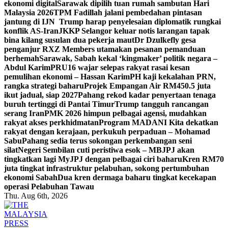
ekonomi digital
Sarawak dipilih tuan rumah sambutan Hari
Malaysia 2026
TPM Fadillah jalani pembedahan pintasan
jantung di IJN
Trump harap penyelesaian diplomatik rungkai
konflik AS-Iran
JKKP Selangor keluar notis larangan tapak
bina kilang susulan dua pekerja maut
Dr Dzulkefly gesa
penganjur RXZ Members utamakan pesanan pemanduan
berhemah
Sarawak, Sabah kekal ‘kingmaker’ politik negara –
Abdul Karim
PRU16 wajar selepas rakyat rasai kesan
pemulihan ekonomi – Hassan Karim
PH kaji kekalahan PRN,
rangka strategi baharu
Projek Empangan Air RM450.5 juta
ikut jadual, siap 2027
Pahang rekod kadar penyertaan tenaga
buruh tertinggi di Pantai Timur
Trump tangguh rancangan
serang Iran
PMK 2026 himpun pelbagai agensi, mudahkan
rakyat akses perkhidmatan
Program MADANI Kita dekatkan
rakyat dengan kerajaan, perkukuh perpaduan – Mohamad
Sabu
Pahang sedia terus sokongan perkembangan seni
silat
Negeri Sembilan cuti peristiwa esok – MB
JPJ akan
tingkatkan lagi MyJPJ dengan pelbagai ciri baharu
Kren RM70
juta tingkat infrastruktur pelabuhan, sokong pertumbuhan
ekonomi Sabah
Dua kren dermaga baharu tingkat kecekapan
operasi Pelabuhan Tawau
Thu. Aug 6th, 2026