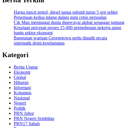
Harga runcit petrol, diesel tanpa subsidi turun 5 sen seliter
Penemuan kedua tulang dalam guni cetus persoalan
Cik Man meninggal dunia dipercayai akibat serangan jantung
Kerajaan percepat proses 15,000 permohonan pekerja asing
bantu sektor ekonomi
Bangunan warisan Georgetown perlu diaudit secara
sistematik demi keselamatan
Kategori
Berita Utama
Ekonomi
Global
Hiburan
Informasi
Kolumnis
Nasional
Negeri
Politik
PRN Johor
PRN Negeri Sembilan
PRN17 Sabah