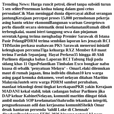
Skip
Trending News:
Harga runcit petrol, diesel tanpa subsidi turun
to
5 sen seliter
Penemuan kedua tulang dalam guni cetus
content
persoalan
Cik Man meninggal dunia dipercayai akibat serangan
jantung
Kerajaan percepat proses 15,000 permohonan pekerja
asing bantu sektor ekonomi
Bangunan warisan Georgetown
perlu diaudit secara sistematik demi keselamatan
Rumah dibeli
terbengkalai, suami isteri tanggung sewa dan pinjaman
serentak
Agong terima menghadap Premier Sarawak di Istana
Pasir Pelangi
PDRM terima sembilan laporan kes jenayah RCI
TH
Maxim perkasa usahawan PKS Sarawak menerusi inisiatif
kelengkapan percuma
Tiga keluarga RXZ Member 8.0 maut
terima Faedah Sepanjang Hayat Perkeso
35 hingga 40 Ahli
Parlimen dijangka bahas Laporan RCI Tabung Haji pada
sidang khas 11 Ogos
Pelantikan Timbalan Exco bongkar nafsu
kuasa di sebalik ‘penyatuan Melayu’ – Omar
Lelaki ditemukan
maut di rumah jagaan, lima individu ditahan
10 kru warga
asing gagal kemuka dokumen, vesel nelayan ditahan Maritim
Malaysia
Jauteh seru warga PDRM sambut perubahan,
manfaat teknologi demi tingkat kecekapan
PKR yakin Kerajaan
MADANI kekal stabil, tolak cadangan bubar Parlimen jika
DAP keluar Kabinet
Nelayan, komuniti maritim diingat tidak
ambil mudah SOP keselamatan
Shahrudin tekankan integriti,
penguatkuasaan adil dan kerjasama komuniti
Sheikh Omar
desak hantaran persenda ‘tahlil Loke di Chennah’