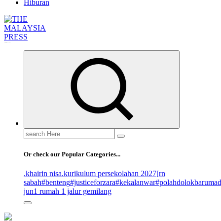
Hiburan
Informasi Berfakta Membuka Minda
Search
for:
Or check our Popular Categories...
.khairin nisa
.kurikulum persekolahan 2027
[rn
sabah
#benteng
#justiceforzara
#kekalanwar
#polahdolokbaruma
jun
1 rumah 1 jalur gemilang