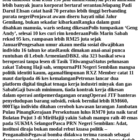
lebih banyak juara korporat bertaraf serantau
Jelapang Padi
Darul Ehsan catat hasil 70 peratus lebih tinggi berbanding
purata negeri
Penjawat awam diseru hayati nilai Jalur
Gemilang, bukan sekadar kibarkan
Rangka dalam guni
disahkan manusia, waris sedang dikesan
Polis tumpaskan ‘Geng
Andy’, selesai 10 kes curi rim kenderaan
Polis Marin Sabah
rekod 95 kes, rampasan lebih RM25 juta sejak
Januari
Pengesahan umur akaun media sosial diwajibkan
individu 16 tahun ke atas
Rasuk dimakan anai-anai punca
runtuhan di Lebuh Armenian
DBKL sita 323 basikal sewa
beroperasi tanpa lesen di Tasik Titiwangsa
Status pelunasan
zakat Tabung Haji sah, sempurna
PH Negeri Sembilan mangsa
politik identiti kaum, agama
Himpunan RXZ Member catat 11
maut daripada 46 kes kemalangan
Petronas lancar dua
platform digital tingkat tenaga kerja industri minyak dan gas
Sabah
Gaji bawah minimum, tiada kontrak kerja dikesan
dalam operasi antipemerdagangan orang
Operasi JTF banteras
penyeludupan barang subsidi, rokok bernilai lebih RM660,
000
Tiga individu ditahan ceroboh kawasan larangan Jambatan
Pulau Pinang
Kerajaan Persekutuan lulus RM70 juta naik taraf
Bulatan Pujut 3 di Miri
Hajiji yakin Sabah mampu raih 40 emas
pada SUKMA Selangor
Pasca PRN Negeri Sembilan: Adat,
institusi diraja bukan modal rebut kuasa politik –
Penganalisis
Pegawai bomba didakwa terima rasuah sebagai