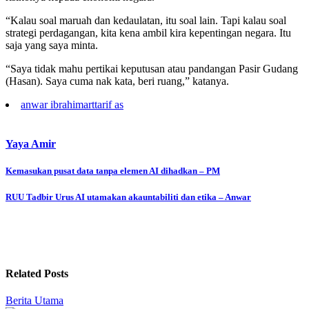
“Kalau soal maruah dan kedaulatan, itu soal lain. Tapi kalau soal
strategi perdagangan, kita kena ambil kira kepentingan negara. Itu
saja yang saya minta.
“Saya tidak mahu pertikai keputusan atau pandangan Pasir Gudang
(Hasan). Saya cuma nak kata, beri ruang,” katanya.
anwar ibrahim
art
tarif as
Yaya Amir
Post
Kemasukan pusat data tanpa elemen AI dihadkan – PM
navigation
RUU Tadbir Urus AI utamakan akauntabiliti dan etika – Anwar
Related Posts
Berita Utama