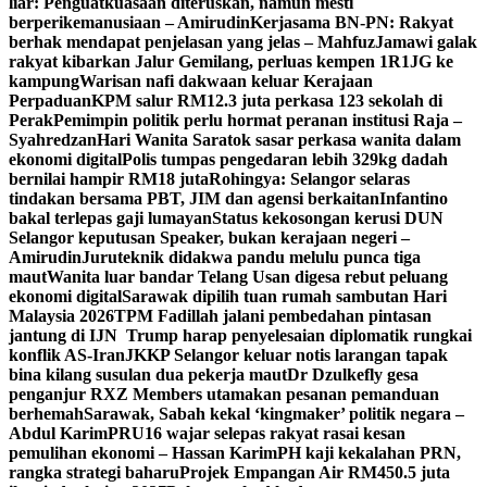
liar: Penguatkuasaan diteruskan, namun mesti
berperikemanusiaan – Amirudin
Kerjasama BN-PN: Rakyat
berhak mendapat penjelasan yang jelas – Mahfuz
Jamawi galak
rakyat kibarkan Jalur Gemilang, perluas kempen 1R1JG ke
kampung
Warisan nafi dakwaan keluar Kerajaan
Perpaduan
KPM salur RM12.3 juta perkasa 123 sekolah di
Perak
Pemimpin politik perlu hormat peranan institusi Raja –
Syahredzan
Hari Wanita Saratok sasar perkasa wanita dalam
ekonomi digital
Polis tumpas pengedaran lebih 329kg dadah
bernilai hampir RM18 juta
Rohingya: Selangor selaras
tindakan bersama PBT, JIM dan agensi berkaitan
Infantino
bakal terlepas gaji lumayan
Status kekosongan kerusi DUN
Selangor keputusan Speaker, bukan kerajaan negeri –
Amirudin
Juruteknik didakwa pandu melulu punca tiga
maut
Wanita luar bandar Telang Usan digesa rebut peluang
ekonomi digital
Sarawak dipilih tuan rumah sambutan Hari
Malaysia 2026
TPM Fadillah jalani pembedahan pintasan
jantung di IJN
Trump harap penyelesaian diplomatik rungkai
konflik AS-Iran
JKKP Selangor keluar notis larangan tapak
bina kilang susulan dua pekerja maut
Dr Dzulkefly gesa
penganjur RXZ Members utamakan pesanan pemanduan
berhemah
Sarawak, Sabah kekal ‘kingmaker’ politik negara –
Abdul Karim
PRU16 wajar selepas rakyat rasai kesan
pemulihan ekonomi – Hassan Karim
PH kaji kekalahan PRN,
rangka strategi baharu
Projek Empangan Air RM450.5 juta