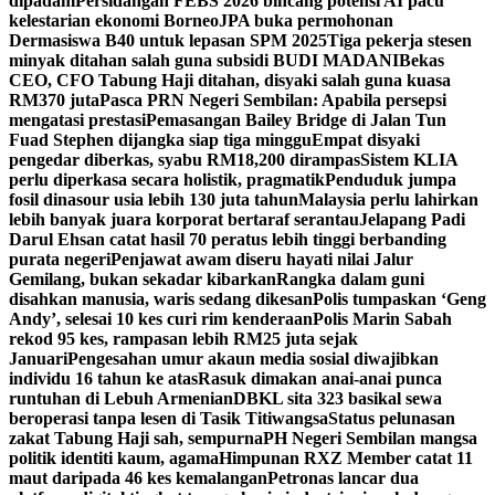
dipadam
Persidangan FEBS 2026 bincang potensi AI pacu
kelestarian ekonomi Borneo
JPA buka permohonan
Dermasiswa B40 untuk lepasan SPM 2025
Tiga pekerja stesen
minyak ditahan salah guna subsidi BUDI MADANI
Bekas
CEO, CFO Tabung Haji ditahan, disyaki salah guna kuasa
RM370 juta
Pasca PRN Negeri Sembilan: Apabila persepsi
mengatasi prestasi
Pemasangan Bailey Bridge di Jalan Tun
Fuad Stephen dijangka siap tiga minggu
Empat disyaki
pengedar diberkas, syabu RM18,200 dirampas
Sistem KLIA
perlu diperkasa secara holistik, pragmatik
Penduduk jumpa
fosil dinasour usia lebih 130 juta tahun
Malaysia perlu lahirkan
lebih banyak juara korporat bertaraf serantau
Jelapang Padi
Darul Ehsan catat hasil 70 peratus lebih tinggi berbanding
purata negeri
Penjawat awam diseru hayati nilai Jalur
Gemilang, bukan sekadar kibarkan
Rangka dalam guni
disahkan manusia, waris sedang dikesan
Polis tumpaskan ‘Geng
Andy’, selesai 10 kes curi rim kenderaan
Polis Marin Sabah
rekod 95 kes, rampasan lebih RM25 juta sejak
Januari
Pengesahan umur akaun media sosial diwajibkan
individu 16 tahun ke atas
Rasuk dimakan anai-anai punca
runtuhan di Lebuh Armenian
DBKL sita 323 basikal sewa
beroperasi tanpa lesen di Tasik Titiwangsa
Status pelunasan
zakat Tabung Haji sah, sempurna
PH Negeri Sembilan mangsa
politik identiti kaum, agama
Himpunan RXZ Member catat 11
maut daripada 46 kes kemalangan
Petronas lancar dua