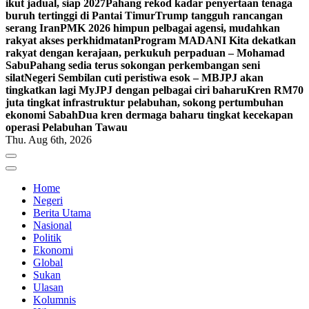
ikut jadual, siap 2027
Pahang rekod kadar penyertaan tenaga
buruh tertinggi di Pantai Timur
Trump tangguh rancangan
serang Iran
PMK 2026 himpun pelbagai agensi, mudahkan
rakyat akses perkhidmatan
Program MADANI Kita dekatkan
rakyat dengan kerajaan, perkukuh perpaduan – Mohamad
Sabu
Pahang sedia terus sokongan perkembangan seni
silat
Negeri Sembilan cuti peristiwa esok – MB
JPJ akan
tingkatkan lagi MyJPJ dengan pelbagai ciri baharu
Kren RM70
juta tingkat infrastruktur pelabuhan, sokong pertumbuhan
ekonomi Sabah
Dua kren dermaga baharu tingkat kecekapan
operasi Pelabuhan Tawau
Thu. Aug 6th, 2026
Home
Negeri
Berita Utama
Nasional
Politik
Ekonomi
Global
Sukan
Ulasan
Kolumnis