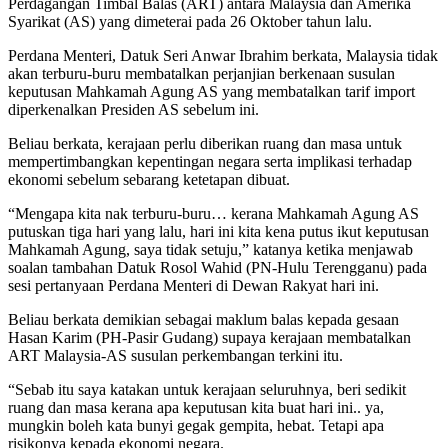
Perdagangan Timbal Balas (ART) antara Malaysia dan Amerika
Syarikat (AS) yang dimeterai pada 26 Oktober tahun lalu.
Perdana Menteri, Datuk Seri Anwar Ibrahim berkata, Malaysia tidak
akan terburu-buru membatalkan perjanjian berkenaan susulan
keputusan Mahkamah Agung AS yang membatalkan tarif import
diperkenalkan Presiden AS sebelum ini.
Beliau berkata, kerajaan perlu diberikan ruang dan masa untuk
mempertimbangkan kepentingan negara serta implikasi terhadap
ekonomi sebelum sebarang ketetapan dibuat.
“Mengapa kita nak terburu-buru… kerana Mahkamah Agung AS
putuskan tiga hari yang lalu, hari ini kita kena putus ikut keputusan
Mahkamah Agung, saya tidak setuju,” katanya ketika menjawab
soalan tambahan Datuk Rosol Wahid (PN-Hulu Terengganu) pada
sesi pertanyaan Perdana Menteri di Dewan Rakyat hari ini.
Beliau berkata demikian sebagai maklum balas kepada gesaan
Hasan Karim (PH-Pasir Gudang) supaya kerajaan membatalkan
ART Malaysia-AS susulan perkembangan terkini itu.
“Sebab itu saya katakan untuk kerajaan seluruhnya, beri sedikit
ruang dan masa kerana apa keputusan kita buat hari ini.. ya,
mungkin boleh kata bunyi gegak gempita, hebat. Tetapi apa
risikonya kepada ekonomi negara.