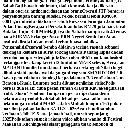
platform digital tingkat tenaga kerja industri minyak dan gas
Sabah
Gaji bawah minimum, tiada kontrak kerja dikesan
dalam operasi antipemerdagangan orang
Operasi JTF banteras
penyeludupan barang subsidi, rokok bernilai lebih RM660,
000
Tiga individu ditahan ceroboh kawasan larangan Jambatan
Pulau Pinang
Kerajaan Persekutuan lulus RM70 juta naik taraf
Bulatan Pujut 3 di Miri
Hajiji yakin Sabah mampu raih 40 emas
pada SUKMA Selangor
Pasca PRN Negeri Sembilan: Adat,
institusi diraja bukan modal rebut kuasa politik –
Penganalisis
Pegawai bomba didakwa terima rasuah sebagai
dorongan keluarkan surat sokongan
Polis Pahang lupus dadah
bernilai hampir setengah juta
Dua calon SPM maut, motosikal
terlanggar belakang kereta
13 tuntutan MA63 selesai, Kerajaan
MADANI komited muktamad perkara tertangguh
Nilai ringgit
dibuka stabil pada awal dagangan
Program SMARTCOM 2.0
bawa pendedahan teknologi ke pedalaman Bekenu
Laluan lama
Bentong-Kuala Lumpur perlu dibuat penilaian risiko
Polis
berkas dua lelaki cuba pecah rumah di Batu Kawa
Pengurusan
trafik laluan Tebobon-Tamparuli perlu diperkasa demi
kelancaran produktiviti
Sabah tekad perkasa tadbir urus
pelancongan melalui MA63 – Jafry
Mukah himpun 160 pakar
maritim jayakan latihan SAREX 2026
Arab Saudi sambut
ketibaan lebih 19.5 juta jemaah haji, umrah sepanjang
2025
Polis tahan suspek rakam video aibkan wanita di Festival
Makanan Kuching
Polis siasat gangguan tidak senonoh di