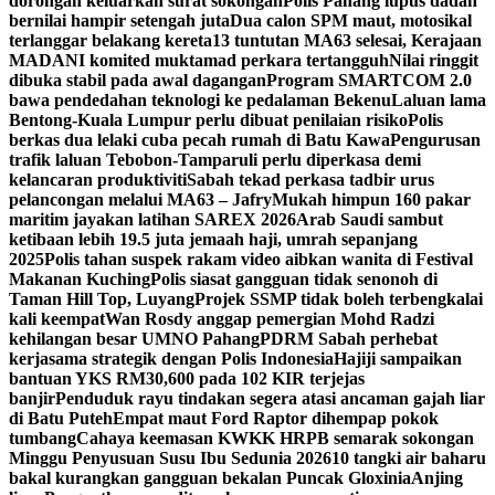
dorongan keluarkan surat sokongan
Polis Pahang lupus dadah
bernilai hampir setengah juta
Dua calon SPM maut, motosikal
terlanggar belakang kereta
13 tuntutan MA63 selesai, Kerajaan
MADANI komited muktamad perkara tertangguh
Nilai ringgit
dibuka stabil pada awal dagangan
Program SMARTCOM 2.0
bawa pendedahan teknologi ke pedalaman Bekenu
Laluan lama
Bentong-Kuala Lumpur perlu dibuat penilaian risiko
Polis
berkas dua lelaki cuba pecah rumah di Batu Kawa
Pengurusan
trafik laluan Tebobon-Tamparuli perlu diperkasa demi
kelancaran produktiviti
Sabah tekad perkasa tadbir urus
pelancongan melalui MA63 – Jafry
Mukah himpun 160 pakar
maritim jayakan latihan SAREX 2026
Arab Saudi sambut
ketibaan lebih 19.5 juta jemaah haji, umrah sepanjang
2025
Polis tahan suspek rakam video aibkan wanita di Festival
Makanan Kuching
Polis siasat gangguan tidak senonoh di
Taman Hill Top, Luyang
Projek SSMP tidak boleh terbengkalai
kali keempat
Wan Rosdy anggap pemergian Mohd Radzi
kehilangan besar UMNO Pahang
PDRM Sabah perhebat
kerjasama strategik dengan Polis Indonesia
Hajiji sampaikan
bantuan YKS RM30,600 pada 102 KIR terjejas
banjir
Penduduk rayu tindakan segera atasi ancaman gajah liar
di Batu Puteh
Empat maut Ford Raptor dihempap pokok
tumbang
Cahaya keemasan KWKK HRPB semarak sokongan
Minggu Penyusuan Susu Ibu Sedunia 2026
10 tangki air baharu
bakal kurangkan gangguan bekalan Puncak Gloxinia
Anjing