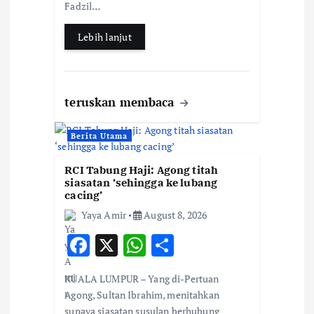
k
p
Fadzil…
Lebih lanjut
teruskan membaca
Berita Utama
RCI Tabung Haji: Agong titah
siasatan ‘sehingga ke lubang
cacing’
Yaya Amir
August 8, 2026
F
X
W
S
ac
h
h
KUALA LUMPUR – Yang di-Pertuan
e
at
ar
Agong, Sultan Ibrahim, menitahkan
b
s
e
supaya siasatan susulan berhubung