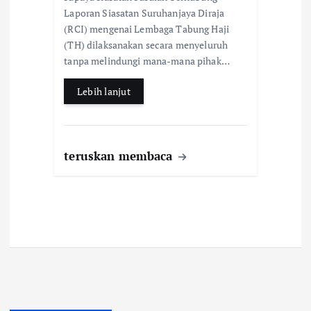
Laporan Siasatan Suruhanjaya Diraja
o
A
(RCI) mengenai Lembaga Tabung Haji
o
p
(TH) dilaksanakan secara menyeluruh
k
p
tanpa melindungi mana-mana pihak…
Lebih lanjut
teruskan membaca