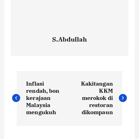
S.Abdullah
P
Inflasi
Kakitangan
o
rendah, bon
KKM
kerajaan
merokok di
s
Malaysia
restoran
mengukuh
dikompaun
t
n