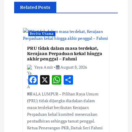
Related Posts
a
v
Berita Utama
i
PRU tidak dalam masa terdekat,
g
Kerajaan Perpaduan kekal hingga
akhir penggal – Fahmi
Yaya Amir
August 8, 2026
a
F
X
W
S
t
ac
h
h
KUALA LUMPUR – Pilihan Raya Umum
e
at
ar
i
(PRU) tidak dijangka diadakan dalam
b
s
e
masa terdekat berikutan Kerajaan
o
Perpaduan kekal komited meneruskan
o
A
pentadbiran sehingga tamat penggal.
o
p
n
Ketua Penerangan PKR, Datuk Seri Fahmi