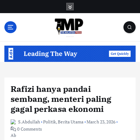
S
k
i
p
t
o
Informasi Berfakta Membuka Minda
c
o
n
t
e
n
Rafizi hanya pandai
t
sembang, menteri paling
gagal perkasa ekonomi
S.Abdullah
Politik
,
Berita Utama
March 23, 2026
0 Comments