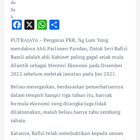
F
X
W
S
ac
h
h
PUTRAJAYA – Pengasas PKR, Ng Lum Yong
e
at
ar
mendakwa Ahli Parlimen Pandan, Datuk Seri Rafizi
b
s
e
Ramli adalah ahli Kabinet paling gagal sejak mula
o
A
dilantik sebagai Menteri Ekonomi pada Disember
o
p
2022 sebelum meletak jawatan pada Jun 2025.
k
p
Beliau menegaskan, berdasarkan pemerhatiannya
dalam tempoh hampir tiga tahun itu, banyak
formula ekonomi yang dirangka juga tidak
dilaksanakan, malah beliau hanya tahu sembang
sahaja.
Katanya, Rafizi telah membuktikan kepada umum