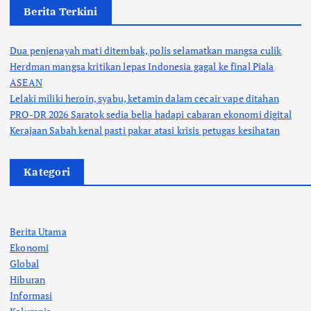
Berita Terkini
Dua penjenayah mati ditembak, polis selamatkan mangsa culik
Herdman mangsa kritikan lepas Indonesia gagal ke final Piala
ASEAN
Lelaki miliki heroin, syabu, ketamin dalam cecair vape ditahan
PRO-DR 2026 Saratok sedia belia hadapi cabaran ekonomi digital
Kerajaan Sabah kenal pasti pakar atasi krisis petugas kesihatan
Kategori
Berita Utama
Ekonomi
Global
Hiburan
Informasi