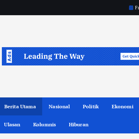
Fr
l
e
p
Berita Utama
Nasional
Politik
Ekonomi
Ulasan
Kolumnis
Hiburan