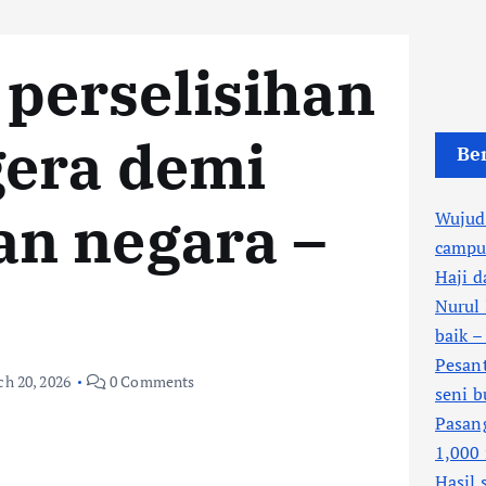
 perselisihan
gera demi
Ber
an negara –
Wujud
campu
Haji d
Nurul 
baik 
Pesant
h 20, 2026
0 Comments
seni b
Pasan
1,000
Hasil 