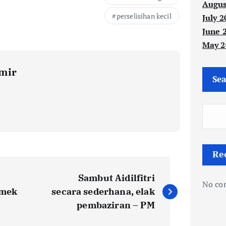
Augus
perselisihan kecil
July 2
June 
May 2
mir
Sea
Re
Sambut Aidilfitri
No co
amek
secara sederhana, elak
pembaziran – PM