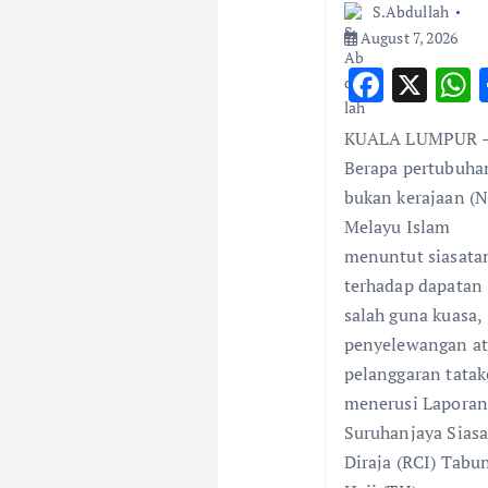
t
S.Abdullah
August 7, 2026
i
F
X
o
ac
KUALA LUMPUR 
e
a
n
Berapa pertubuha
b
s
bukan kerajaan (
o
Melayu Islam
o
menuntut siasata
k
terhadap dapatan
salah guna kuasa,
penyelewangan a
pelanggaran tatak
menerusi Lapora
Suruhanjaya Sias
Diraja (RCI) Tabu