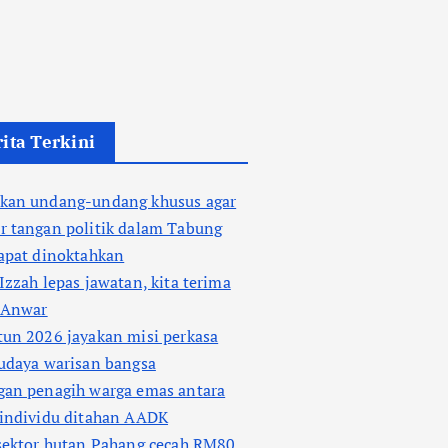
ita Terkini
kan undang-undang khusus agar
r tangan politik dalam Tabung
apat dinoktahkan
Izzah lepas jawatan, kita terima
– Anwar
un 2026 jayakan misi perkasa
udaya warisan bangsa
gan penagih warga emas antara
 individu ditahan AADK
sektor hutan Pahang cecah RM80