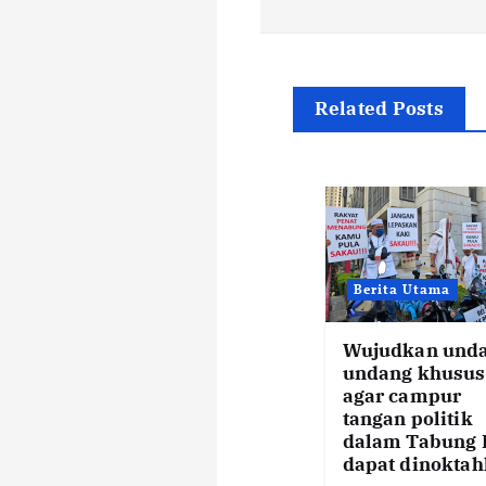
s
t
n
Related Posts
a
v
i
Berita Utama
g
Wujudkan und
undang khusus
agar campur
a
tangan politik
dalam Tabung 
dapat dinokta