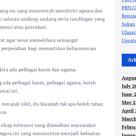
PRN17
rang isu yang menyentuh sensitiviti agama dan
Renc
ui saluran undang-undang serta rundingan yang
Sukan
mosi atau provokasi.
Ulasa
yat agar terus memelihara semangat
Uncat
 perpecahan bagi memastikan keharmonian
Ar
kita ada pelbagai kaum dan agama.
Augus
g ada pelbagai kaum, pelbagai agama, boleh
July 2
sia) ini.
June 
May 2
t, merajuk sikit, itu biasalah tak apa boleh tahan
April
nya.
March
sikap toleransi yang diamalkan masyarakat
Febru
egara ini yang menurutnya menjadi kekuatan
Janua