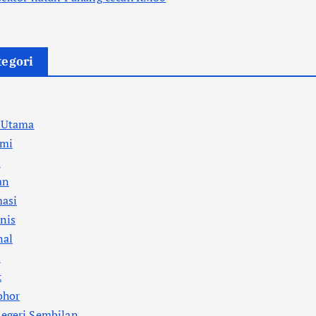
tegori
a Utama
mi
l
an
masi
nis
nal
i
k
ohor
egeri Sembilan