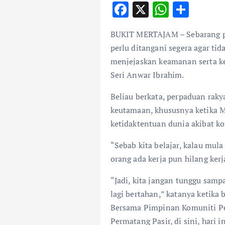
F
X
W
S
ac
h
h
BUKIT MERTAJAM – Sebarang per
e
at
ar
perlu ditangani segera agar ti
b
s
e
menjejaskan keamanan serta ke
o
A
Seri Anwar Ibrahim.
o
p
Beliau berkata, perpaduan rakya
k
p
keutamaan, khususnya ketika 
ketidaktentuan dunia akibat ko
“Sebab kita belajar, kalau mula
orang ada kerja pun hilang kerj
“Jadi, kita jangan tunggu sampa
lagi bertahan,” katanya ketik
Bersama Pimpinan Komuniti P
Permatang Pasir, di sini, hari in