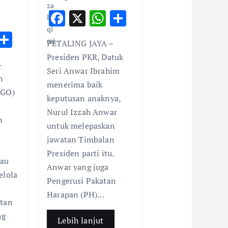
F
X
W
S
ac
h
h
W
S
PETALING JAYA –
e
at
ar
h
h
Presiden PKR, Datuk
b
s
e
–
t
ar
Seri Anwar Ibrahim
n
o
A
e
menerima baik
NGO)
o
p
keputusan anaknya,
A
k
p
Nurul Izzah Anwar
p
n
untuk melepaskan
p
jawatan Timbalan
Presiden parti itu.
tau
Anwar yang juga
elola
Pengerusi Pakatan
n
Harapan (PH)…
atan
ng
Lebih lanjut