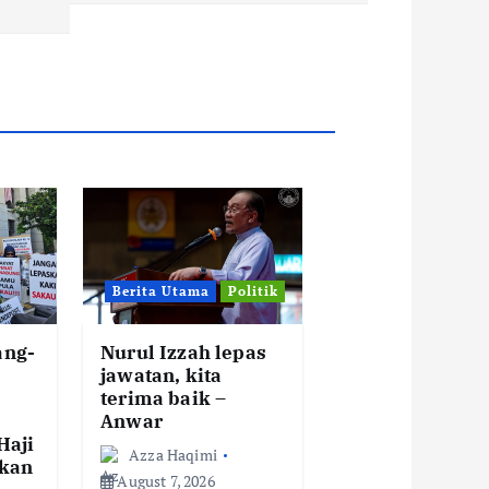
Berita Utama
Politik
ang-
Nurul Izzah lepas
jawatan, kita
terima baik –
Anwar
Haji
Azza Haqimi
hkan
August 7, 2026