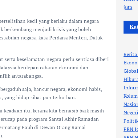
juta
selisihan kecil yang berlaku dalam negara
Ka
dak berkembang menjadi krisis yang boleh
stabilan negara, kata Perdana Menteri, Datuk
Berit
t serta keselamatan negara perlu sentiasa diberi
Ekono
Malaysia berdepan cabaran ekonomi dan
Globa
nflik antarabangsa.
Hibur
Infor
 bergaduh saja, hancur negara, ekonomi habis,
Kolum
a, yang hidup sihat pun terkorban.
Nasio
i keadaan itu, kerana kita bernasib baik masih
Neger
a berucap pada program Santai Akhir Ramadan
Politi
ermatang Pauh di Dewan Orang Ramai
PRN J
i.
PRN N