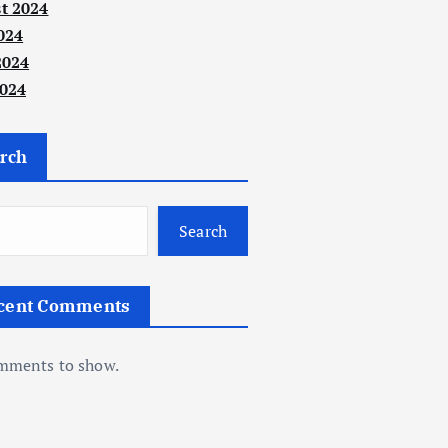
t 2024
024
2024
024
rch
Search
cent Comments
mments to show.