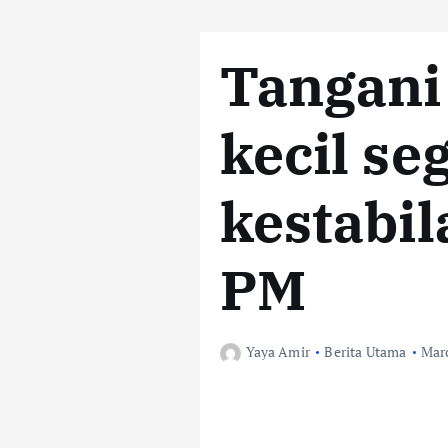
Tangani
kecil se
kestabil
PM
Yaya Amir
Berita Utama
Marc