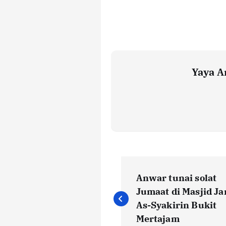
Yaya A
P
Anwar tunai solat
o
Jumaat di Masjid J
As-Syakirin Bukit
Mertajam