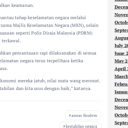
alkan keamanan.
Decem
Novem
mantau tahap keselamatan negara melalui
Octob
rsama Majlis Keselamatan Negara (MKN), selain
Septe
asaan seperti Polis Diraja Malaysia (PDRM)
Augus
 terkawal.
July 2
ahkan pemantauan rapi dilaksanakan di semua
June 
lamatan negara terus terpelihara ketika
May 2
asa.
April
March
ekonomi mereka jatuh, nilai mata wang merosot.
Febru
tabilan dan kita urus dengan baik,” katanya.
Janua
Decem
Novem
Octob
anwar ibrahim
Septe
kestabilan negara