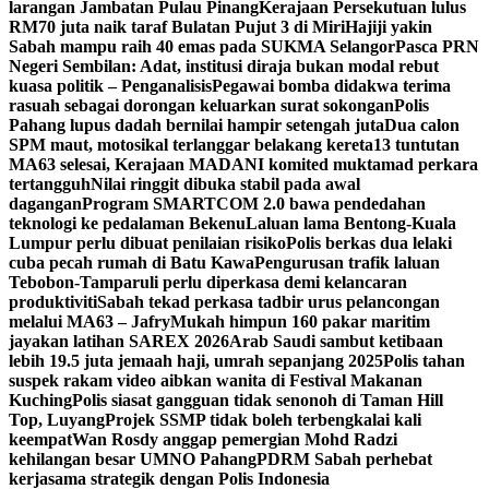
larangan Jambatan Pulau Pinang
Kerajaan Persekutuan lulus
RM70 juta naik taraf Bulatan Pujut 3 di Miri
Hajiji yakin
Sabah mampu raih 40 emas pada SUKMA Selangor
Pasca PRN
Negeri Sembilan: Adat, institusi diraja bukan modal rebut
kuasa politik – Penganalisis
Pegawai bomba didakwa terima
rasuah sebagai dorongan keluarkan surat sokongan
Polis
Pahang lupus dadah bernilai hampir setengah juta
Dua calon
SPM maut, motosikal terlanggar belakang kereta
13 tuntutan
MA63 selesai, Kerajaan MADANI komited muktamad perkara
tertangguh
Nilai ringgit dibuka stabil pada awal
dagangan
Program SMARTCOM 2.0 bawa pendedahan
teknologi ke pedalaman Bekenu
Laluan lama Bentong-Kuala
Lumpur perlu dibuat penilaian risiko
Polis berkas dua lelaki
cuba pecah rumah di Batu Kawa
Pengurusan trafik laluan
Tebobon-Tamparuli perlu diperkasa demi kelancaran
produktiviti
Sabah tekad perkasa tadbir urus pelancongan
melalui MA63 – Jafry
Mukah himpun 160 pakar maritim
jayakan latihan SAREX 2026
Arab Saudi sambut ketibaan
lebih 19.5 juta jemaah haji, umrah sepanjang 2025
Polis tahan
suspek rakam video aibkan wanita di Festival Makanan
Kuching
Polis siasat gangguan tidak senonoh di Taman Hill
Top, Luyang
Projek SSMP tidak boleh terbengkalai kali
keempat
Wan Rosdy anggap pemergian Mohd Radzi
kehilangan besar UMNO Pahang
PDRM Sabah perhebat
kerjasama strategik dengan Polis Indonesia