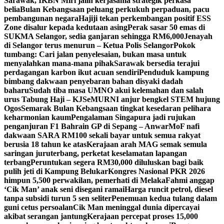
Sarawak, IKBN Miri jalin kerjasama strategik perkasa
belia
Bulan Kebangsaan peluang perkukuh perpaduan, pacu
pembangunan negara
Hajiji tekan perkembangan positif ESS
Zone disalur kepada kedutaan asing
Perak sasar 50 emas di
SUKMA Selangor, sedia ganjaran sehingga RM6,000
Jenayah
di Selangor terus menurun – Ketua Polis Selangor
Pokok
tumbang: Cari jalan penyelesaian, bukan masa untuk
menyalahkan mana-mana pihak
Sarawak bersedia terajui
perdagangan karbon ikut acuan sendiri
Penduduk kampung
bimbang dakwaan penyebaran bahan disyaki dadah
baharu
Sudah tiba masa UMNO akui kelemahan dan salah
urus Tabung Haji – KJ
SeMURNI anjur bengkel STEM hujung
Ogos
Semarak Bulan Kebangsaan tingkat kesedaran pelihara
keharmonian kaum
Pengalaman Singapura jadi rujukan
penganjuran F1 Bahrain GP di Sepang – Anwar
MoF nafi
dakwaan SARA RM100 sekali bayar untuk semua rakyat
berusia 18 tahun ke atas
Kerajaan arah MAG semak semula
saringan juruterbang, perketat keselamatan lapangan
terbang
Peruntukan segera RM30,000 diluluskan bagi baik
pulih jeti di Kampung Belukar
Kongres Nasional PKR 2026
himpun 5,500 perwakilan, pemerhati di Melaka
Fahmi anggap
‘Cik Man’ anak seni disegani ramai
Harga runcit petrol, diesel
tanpa subsidi turun 5 sen seliter
Penemuan kedua tulang dalam
guni cetus persoalan
Cik Man meninggal dunia dipercayai
akibat serangan jantung
Kerajaan percepat proses 15,000