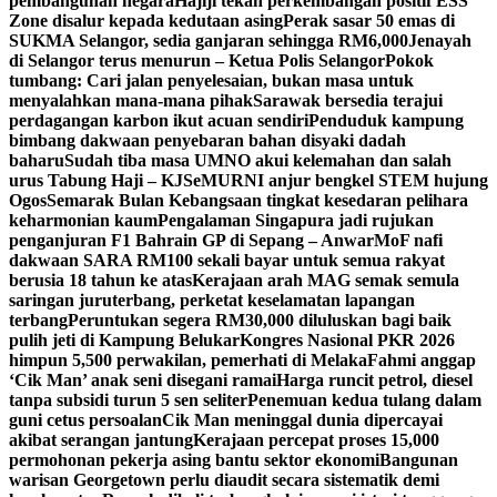
pembangunan negara
Hajiji tekan perkembangan positif ESS
Zone disalur kepada kedutaan asing
Perak sasar 50 emas di
SUKMA Selangor, sedia ganjaran sehingga RM6,000
Jenayah
di Selangor terus menurun – Ketua Polis Selangor
Pokok
tumbang: Cari jalan penyelesaian, bukan masa untuk
menyalahkan mana-mana pihak
Sarawak bersedia terajui
perdagangan karbon ikut acuan sendiri
Penduduk kampung
bimbang dakwaan penyebaran bahan disyaki dadah
baharu
Sudah tiba masa UMNO akui kelemahan dan salah
urus Tabung Haji – KJ
SeMURNI anjur bengkel STEM hujung
Ogos
Semarak Bulan Kebangsaan tingkat kesedaran pelihara
keharmonian kaum
Pengalaman Singapura jadi rujukan
penganjuran F1 Bahrain GP di Sepang – Anwar
MoF nafi
dakwaan SARA RM100 sekali bayar untuk semua rakyat
berusia 18 tahun ke atas
Kerajaan arah MAG semak semula
saringan juruterbang, perketat keselamatan lapangan
terbang
Peruntukan segera RM30,000 diluluskan bagi baik
pulih jeti di Kampung Belukar
Kongres Nasional PKR 2026
himpun 5,500 perwakilan, pemerhati di Melaka
Fahmi anggap
‘Cik Man’ anak seni disegani ramai
Harga runcit petrol, diesel
tanpa subsidi turun 5 sen seliter
Penemuan kedua tulang dalam
guni cetus persoalan
Cik Man meninggal dunia dipercayai
akibat serangan jantung
Kerajaan percepat proses 15,000
permohonan pekerja asing bantu sektor ekonomi
Bangunan
warisan Georgetown perlu diaudit secara sistematik demi