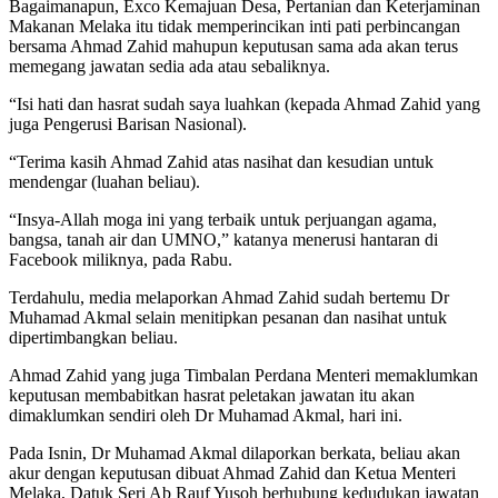
Bagaimanapun, Exco Kemajuan Desa, Pertanian dan Keterjaminan
Makanan Melaka itu tidak memperincikan inti pati perbincangan
bersama Ahmad Zahid mahupun keputusan sama ada akan terus
memegang jawatan sedia ada atau sebaliknya.
“Isi hati dan hasrat sudah saya luahkan (kepada Ahmad Zahid yang
juga Pengerusi Barisan Nasional).
“Terima kasih Ahmad Zahid atas nasihat dan kesudian untuk
mendengar (luahan beliau).
“Insya-Allah moga ini yang terbaik untuk perjuangan agama,
bangsa, tanah air dan UMNO,” katanya menerusi hantaran di
Facebook miliknya, pada Rabu.
Terdahulu, media melaporkan Ahmad Zahid sudah bertemu Dr
Muhamad Akmal selain menitipkan pesanan dan nasihat untuk
dipertimbangkan beliau.
Ahmad Zahid yang juga Timbalan Perdana Menteri memaklumkan
keputusan membabitkan hasrat peletakan jawatan itu akan
dimaklumkan sendiri oleh Dr Muhamad Akmal, hari ini.
Pada Isnin, Dr Muhamad Akmal dilaporkan berkata, beliau akan
akur dengan keputusan dibuat Ahmad Zahid dan Ketua Menteri
Melaka, Datuk Seri Ab Rauf Yusoh berhubung kedudukan jawatan