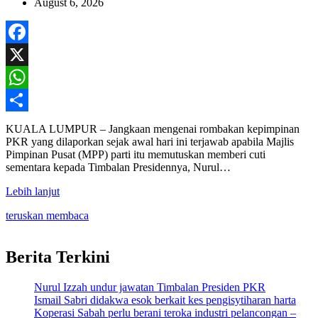
August 6, 2026
Facebook
X
WhatsApp
Share
KUALA LUMPUR – Jangkaan mengenai rombakan kepimpinan
PKR yang dilaporkan sejak awal hari ini terjawab apabila Majlis
Pimpinan Pusat (MPP) parti itu memutuskan memberi cuti
sementara kepada Timbalan Presidennya, Nurul…
Lebih lanjut
teruskan membaca
Berita Terkini
Nurul Izzah undur jawatan Timbalan Presiden PKR
Ismail Sabri didakwa esok berkait kes pengisytiharan harta
Koperasi Sabah perlu berani teroka industri pelancongan –