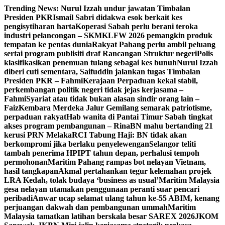
Skip
Trending News:
Nurul Izzah undur jawatan Timbalan
to
Presiden PKR
Ismail Sabri didakwa esok berkait kes
content
pengisytiharan harta
Koperasi Sabah perlu berani teroka
industri pelancongan – SKM
KLFW 2026 pemangkin produk
tempatan ke pentas dunia
Rakyat Pahang perlu ambil peluang
sertai program publisiti draf Rancangan Struktur negeri
Polis
klasifikasikan penemuan tulang sebagai kes bunuh
Nurul Izzah
diberi cuti sementara, Saifuddin jalankan tugas Timbalan
Presiden PKR – Fahmi
Kerajaan Perpaduan kekal stabil,
perkembangan politik negeri tidak jejas kerjasama –
Fahmi
Syariat atau tidak bukan alasan sindir orang lain –
Faiz
Kembara Merdeka Jalur Gemilang semarak patriotisme,
perpaduan rakyat
Hab wanita di Pantai Timur Sabah tingkat
akses program pembangunan – Rina
BN mahu bertanding 21
kerusi PRN Melaka
RCI Tabung Haji: BN tidak akan
berkompromi jika berlaku penyelewengan
Selangor teliti
tambah penerima HPIPT tahun depan, perhalusi tempoh
permohonan
Maritim Pahang rampas bot nelayan Vietnam,
hasil tangkapan
Akmal pertahankan tegur kelemahan projek
LRA Kedah, tolak budaya ‘business as usual’
Maritim Malaysia
gesa nelayan utamakan penggunaan peranti suar pencari
peribadi
Anwar ucap selamat ulang tahun ke-55 ABIM, kenang
perjuangan dakwah dan pembangunan ummah
Maritim
Malaysia tamatkan latihan berskala besar SAREX 2026
JKOM