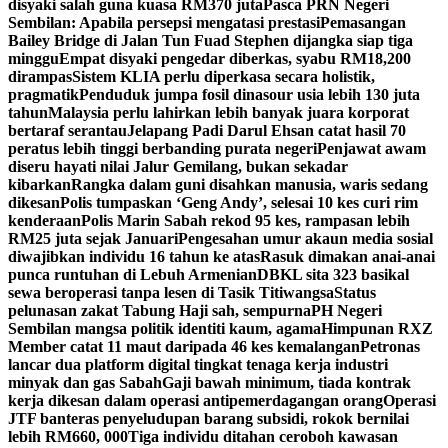
disyaki salah guna kuasa RM370 juta
Pasca PRN Negeri
Sembilan: Apabila persepsi mengatasi prestasi
Pemasangan
Bailey Bridge di Jalan Tun Fuad Stephen dijangka siap tiga
minggu
Empat disyaki pengedar diberkas, syabu RM18,200
dirampas
Sistem KLIA perlu diperkasa secara holistik,
pragmatik
Penduduk jumpa fosil dinasour usia lebih 130 juta
tahun
Malaysia perlu lahirkan lebih banyak juara korporat
bertaraf serantau
Jelapang Padi Darul Ehsan catat hasil 70
peratus lebih tinggi berbanding purata negeri
Penjawat awam
diseru hayati nilai Jalur Gemilang, bukan sekadar
kibarkan
Rangka dalam guni disahkan manusia, waris sedang
dikesan
Polis tumpaskan ‘Geng Andy’, selesai 10 kes curi rim
kenderaan
Polis Marin Sabah rekod 95 kes, rampasan lebih
RM25 juta sejak Januari
Pengesahan umur akaun media sosial
diwajibkan individu 16 tahun ke atas
Rasuk dimakan anai-anai
punca runtuhan di Lebuh Armenian
DBKL sita 323 basikal
sewa beroperasi tanpa lesen di Tasik Titiwangsa
Status
pelunasan zakat Tabung Haji sah, sempurna
PH Negeri
Sembilan mangsa politik identiti kaum, agama
Himpunan RXZ
Member catat 11 maut daripada 46 kes kemalangan
Petronas
lancar dua platform digital tingkat tenaga kerja industri
minyak dan gas Sabah
Gaji bawah minimum, tiada kontrak
kerja dikesan dalam operasi antipemerdagangan orang
Operasi
JTF banteras penyeludupan barang subsidi, rokok bernilai
lebih RM660, 000
Tiga individu ditahan ceroboh kawasan