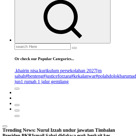
Search
for:
Or check our Popular Categories...
.khairin nisa
.kurikulum persekolahan 2027
[rn
sabah
#benteng
#justiceforzara
#kekalanwar
#polahdolokbaruma
jun
1 rumah 1 jalur gemilang
Trending News:
Nurul Izzah undur jawatan Timbalan
Presiden PKR
Ismail Sabri didakwa esok berkait kes