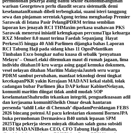
permohonan pekerja asing bantu sektor ekonomi
Bangunan
warisan Georgetown perlu diaudit secara sistematik demi
keselamatan
Rumah dibeli terbengkalai, suami isteri tanggung
sewa dan pinjaman serentak
Agong terima menghadap Premier
Sarawak di Istana Pasir Pelangi
PDRM terima sembilan
laporan kes jenayah RCI TH
Maxim perkasa usahawan PKS
Sarawak menerusi inisiatif kelengkapan percuma
Tiga keluarga
RXZ Member 8.0 maut terima Faedah Sepanjang Hayat
Perkeso
35 hingga 40 Ahli Parlimen dijangka bahas Laporan
RCI Tabung Haji pada sidang khas 11 Ogos
Pelantikan
Timbalan Exco bongkar nafsu kuasa di sebalik ‘penyatuan
Melayu’ – Omar
Lelaki ditemukan maut di rumah jagaan, lima
individu ditahan
10 kru warga asing gagal kemuka dokumen,
vesel nelayan ditahan Maritim Malaysia
Jauteh seru warga
PDRM sambut perubahan, manfaat teknologi demi tingkat
kecekapan
PKR yakin Kerajaan MADANI kekal stabil, tolak
cadangan bubar Parlimen jika DAP keluar Kabinet
Nelayan,
komuniti maritim diingat tidak ambil mudah SOP
keselamatan
Shahrudin tekankan integriti, penguatkuasaan adil
dan kerjasama komuniti
Sheikh Omar desak hantaran
persenda ‘tahlil Loke di Chennah’ dipadam
Persidangan FEBS
2026 bincang potensi AI pacu kelestarian ekonomi Borneo
JPA
buka permohonan Dermasiswa B40 untuk lepasan SPM
2025
Tiga pekerja stesen minyak ditahan salah guna subsidi
BUDI MADANI
Bekas CEO, CFO Tabung Haji ditahan,