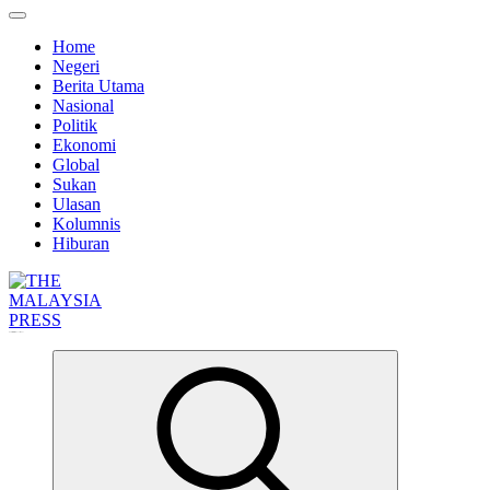
Home
Negeri
Berita Utama
Nasional
Politik
Ekonomi
Global
Sukan
Ulasan
Kolumnis
Hiburan
Informasi Berfakta Membuka Minda