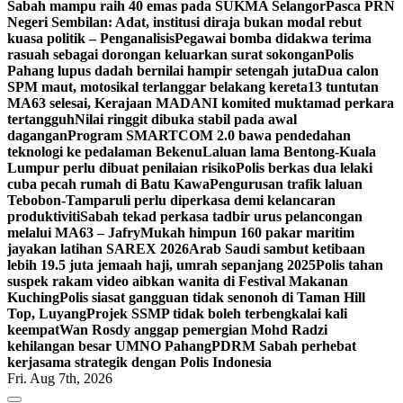
Sabah mampu raih 40 emas pada SUKMA Selangor
Pasca PRN
Negeri Sembilan: Adat, institusi diraja bukan modal rebut
kuasa politik – Penganalisis
Pegawai bomba didakwa terima
rasuah sebagai dorongan keluarkan surat sokongan
Polis
Pahang lupus dadah bernilai hampir setengah juta
Dua calon
SPM maut, motosikal terlanggar belakang kereta
13 tuntutan
MA63 selesai, Kerajaan MADANI komited muktamad perkara
tertangguh
Nilai ringgit dibuka stabil pada awal
dagangan
Program SMARTCOM 2.0 bawa pendedahan
teknologi ke pedalaman Bekenu
Laluan lama Bentong-Kuala
Lumpur perlu dibuat penilaian risiko
Polis berkas dua lelaki
cuba pecah rumah di Batu Kawa
Pengurusan trafik laluan
Tebobon-Tamparuli perlu diperkasa demi kelancaran
produktiviti
Sabah tekad perkasa tadbir urus pelancongan
melalui MA63 – Jafry
Mukah himpun 160 pakar maritim
jayakan latihan SAREX 2026
Arab Saudi sambut ketibaan
lebih 19.5 juta jemaah haji, umrah sepanjang 2025
Polis tahan
suspek rakam video aibkan wanita di Festival Makanan
Kuching
Polis siasat gangguan tidak senonoh di Taman Hill
Top, Luyang
Projek SSMP tidak boleh terbengkalai kali
keempat
Wan Rosdy anggap pemergian Mohd Radzi
kehilangan besar UMNO Pahang
PDRM Sabah perhebat
kerjasama strategik dengan Polis Indonesia
Fri. Aug 7th, 2026