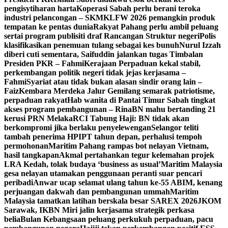
pengisytiharan harta
Koperasi Sabah perlu berani teroka
industri pelancongan – SKM
KLFW 2026 pemangkin produk
tempatan ke pentas dunia
Rakyat Pahang perlu ambil peluang
sertai program publisiti draf Rancangan Struktur negeri
Polis
klasifikasikan penemuan tulang sebagai kes bunuh
Nurul Izzah
diberi cuti sementara, Saifuddin jalankan tugas Timbalan
Presiden PKR – Fahmi
Kerajaan Perpaduan kekal stabil,
perkembangan politik negeri tidak jejas kerjasama –
Fahmi
Syariat atau tidak bukan alasan sindir orang lain –
Faiz
Kembara Merdeka Jalur Gemilang semarak patriotisme,
perpaduan rakyat
Hab wanita di Pantai Timur Sabah tingkat
akses program pembangunan – Rina
BN mahu bertanding 21
kerusi PRN Melaka
RCI Tabung Haji: BN tidak akan
berkompromi jika berlaku penyelewengan
Selangor teliti
tambah penerima HPIPT tahun depan, perhalusi tempoh
permohonan
Maritim Pahang rampas bot nelayan Vietnam,
hasil tangkapan
Akmal pertahankan tegur kelemahan projek
LRA Kedah, tolak budaya ‘business as usual’
Maritim Malaysia
gesa nelayan utamakan penggunaan peranti suar pencari
peribadi
Anwar ucap selamat ulang tahun ke-55 ABIM, kenang
perjuangan dakwah dan pembangunan ummah
Maritim
Malaysia tamatkan latihan berskala besar SAREX 2026
JKOM
Sarawak, IKBN Miri jalin kerjasama strategik perkasa
belia
Bulan Kebangsaan peluang perkukuh perpaduan, pacu