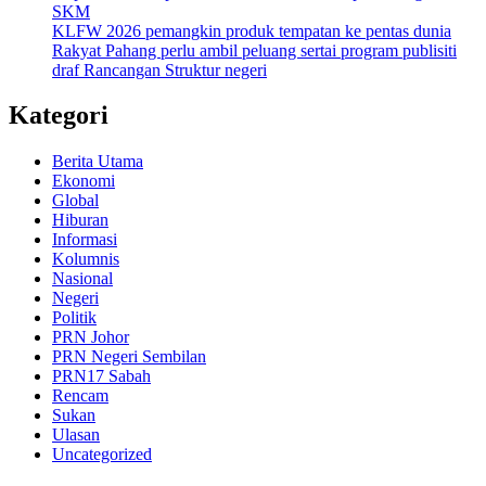
SKM
KLFW 2026 pemangkin produk tempatan ke pentas dunia
Rakyat Pahang perlu ambil peluang sertai program publisiti
draf Rancangan Struktur negeri
Kategori
Berita Utama
Ekonomi
Global
Hiburan
Informasi
Kolumnis
Nasional
Negeri
Politik
PRN Johor
PRN Negeri Sembilan
PRN17 Sabah
Rencam
Sukan
Ulasan
Uncategorized