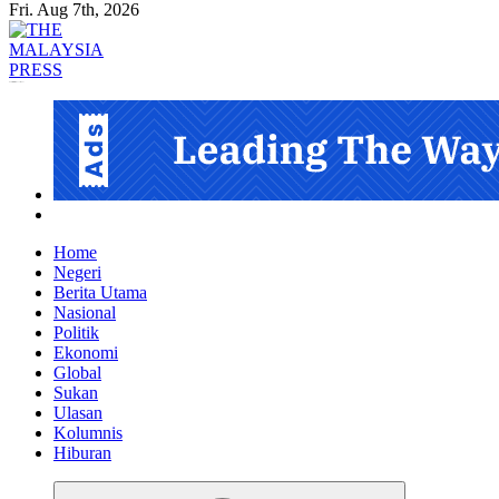
Fri. Aug 7th, 2026
Informasi Berfakta Membuka Minda
Home
Negeri
Berita Utama
Nasional
Politik
Ekonomi
Global
Sukan
Ulasan
Kolumnis
Hiburan