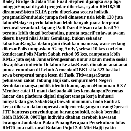
Bailey Bridge di Jalan Tun Fuad Stephen dijangka siap tiga
minggu
Empat disyaki pengedar diberkas, syabu RM18,200
dirampas
Sistem KLIA perlu diperkasa secara holistik,
pragmatik
Penduduk jumpa fosil dinasour usia lebih 130 juta
tahun
Malaysia perlu lahirkan lebih banyak juara korporat
bertaraf serantau
Jelapang Padi Darul Ehsan catat hasil 70
peratus lebih tinggi berbanding purata negeri
Penjawat awam
diseru hayati nilai Jalur Gemilang, bukan sekadar
kibarkan
Rangka dalam guni disahkan manusia, waris sedang
dikesan
Polis tumpaskan ‘Geng Andy’, selesai 10 kes curi rim
kenderaan
Polis Marin Sabah rekod 95 kes, rampasan lebih
RM25 juta sejak Januari
Pengesahan umur akaun media sosial
diwajibkan individu 16 tahun ke atas
Rasuk dimakan anai-anai
punca runtuhan di Lebuh Armenian
DBKL sita 323 basikal
sewa beroperasi tanpa lesen di Tasik Titiwangsa
Status
pelunasan zakat Tabung Haji sah, sempurna
PH Negeri
Sembilan mangsa politik identiti kaum, agama
Himpunan RXZ
Member catat 11 maut daripada 46 kes kemalangan
Petronas
lancar dua platform digital tingkat tenaga kerja industri
minyak dan gas Sabah
Gaji bawah minimum, tiada kontrak
kerja dikesan dalam operasi antipemerdagangan orang
Operasi
JTF banteras penyeludupan barang subsidi, rokok bernilai
lebih RM660, 000
Tiga individu ditahan ceroboh kawasan
larangan Jambatan Pulau Pinang
Kerajaan Persekutuan lulus
RM70 juta naik taraf Bulatan Pujut 3 di Miri
Hajiji yakin