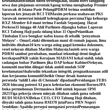
keselamatan
Rumah dibeli terbengkalai, suami isteri tanggung
sewa dan pinjaman serentak
Agong terima menghadap Premier
Sarawak di Istana Pasir Pelangi
PDRM terima sembilan
laporan kes jenayah RCI TH
Maxim perkasa usahawan PKS
Sarawak menerusi inisiatif kelengkapan percuma
Tiga keluarga
RXZ Member 8.0 maut terima Faedah Sepanjang Hayat
Perkeso
35 hingga 40 Ahli Parlimen dijangka bahas Laporan
RCI Tabung Haji pada sidang khas 11 Ogos
Pelantikan
Timbalan Exco bongkar nafsu kuasa di sebalik ‘penyatuan
Melayu’ – Omar
Lelaki ditemukan maut di rumah jagaan, lima
individu ditahan
10 kru warga asing gagal kemuka dokumen,
vesel nelayan ditahan Maritim Malaysia
Jauteh seru warga
PDRM sambut perubahan, manfaat teknologi demi tingkat
kecekapan
PKR yakin Kerajaan MADANI kekal stabil, tolak
cadangan bubar Parlimen jika DAP keluar Kabinet
Nelayan,
komuniti maritim diingat tidak ambil mudah SOP
keselamatan
Shahrudin tekankan integriti, penguatkuasaan adil
dan kerjasama komuniti
Sheikh Omar desak hantaran
persenda ‘tahlil Loke di Chennah’ dipadam
Persidangan FEBS
2026 bincang potensi AI pacu kelestarian ekonomi Borneo
JPA
buka permohonan Dermasiswa B40 untuk lepasan SPM
2025
Tiga pekerja stesen minyak ditahan salah guna subsidi
BUDI MADANI
Bekas CEO, CFO Tabung Haji ditahan,
disyaki salah guna kuasa RM370 juta
Pasca PRN Negeri
Sembilan: Apabila persepsi mengatasi prestasi
Pemasangan