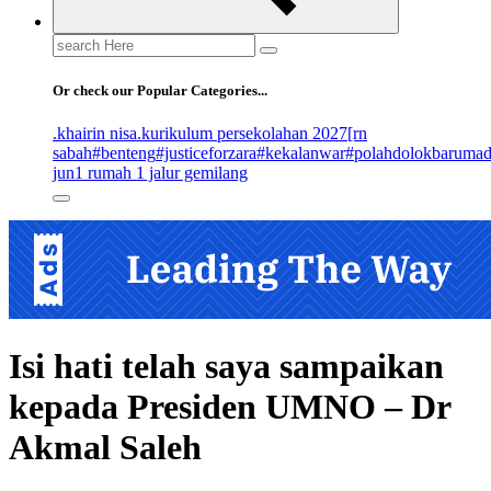
Search
for:
Or check our Popular Categories...
.khairin nisa
.kurikulum persekolahan 2027
[rn
sabah
#benteng
#justiceforzara
#kekalanwar
#polahdolokbaruma
jun
1 rumah 1 jalur gemilang
Isi hati telah saya sampaikan
kepada Presiden UMNO – Dr
Akmal Saleh