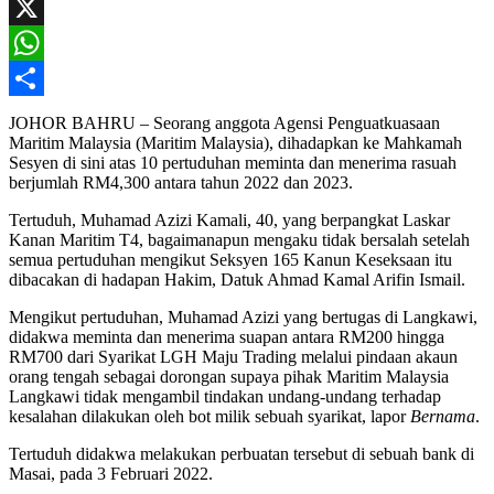
Facebook
X
WhatsApp
Share
JOHOR BAHRU – Seorang anggota Agensi Penguatkuasaan
Maritim Malaysia (Maritim Malaysia), dihadapkan ke Mahkamah
Sesyen di sini atas 10 pertuduhan meminta dan menerima rasuah
berjumlah RM4,300 antara tahun 2022 dan 2023.
Tertuduh, Muhamad Azizi Kamali, 40, yang berpangkat Laskar
Kanan Maritim T4, bagaimanapun mengaku tidak bersalah setelah
semua pertuduhan mengikut Seksyen 165 Kanun Keseksaan itu
dibacakan di hadapan Hakim, Datuk Ahmad Kamal Arifin Ismail.
Mengikut pertuduhan, Muhamad Azizi yang bertugas di Langkawi,
didakwa meminta dan menerima suapan antara RM200 hingga
RM700 dari Syarikat LGH Maju Trading melalui pindaan akaun
orang tengah sebagai dorongan supaya pihak Maritim Malaysia
Langkawi tidak mengambil tindakan undang-undang terhadap
kesalahan dilakukan oleh bot milik sebuah syarikat, lapor
Bernama
.
Tertuduh didakwa melakukan perbuatan tersebut di sebuah bank di
Masai, pada 3 Februari 2022.