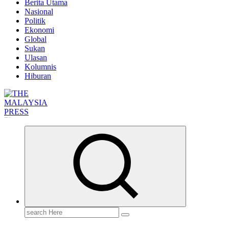
Berita Utama
Nasional
Politik
Ekonomi
Global
Sukan
Ulasan
Kolumnis
Hiburan
Informasi Berfakta Membuka Minda
Search
for: