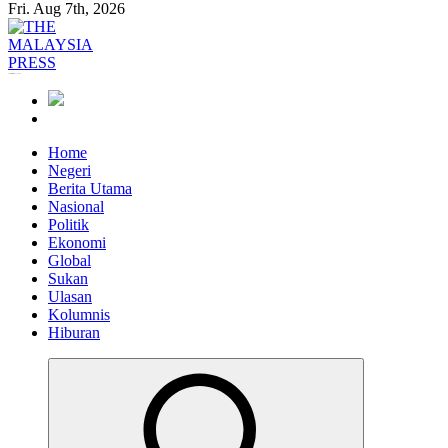
Fri. Aug 7th, 2026
Informasi Berfakta Membuka Minda
Home
Negeri
Berita Utama
Nasional
Politik
Ekonomi
Global
Sukan
Ulasan
Kolumnis
Hiburan