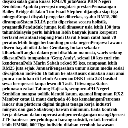
disyaki salah guna kuasa RM370 juta
Pasca PRN Negeri
Sembilan: Apabila persepsi mengatasi prestasi
Pemasangan
Bailey Bridge di Jalan Tun Fuad Stephen dijangka siap tiga
minggu
Empat disyaki pengedar diberkas, syabu RM18,200
dirampas
Sistem KLIA perlu diperkasa secara holistik,
pragmatik
Penduduk jumpa fosil dinasour usia lebih 130 juta
tahun
Malaysia perlu lahirkan lebih banyak juara korporat
bertaraf serantau
Jelapang Padi Darul Ehsan catat hasil 70
peratus lebih tinggi berbanding purata negeri
Penjawat awam
diseru hayati nilai Jalur Gemilang, bukan sekadar
kibarkan
Rangka dalam guni disahkan manusia, waris sedang
dikesan
Polis tumpaskan ‘Geng Andy’, selesai 10 kes curi rim
kenderaan
Polis Marin Sabah rekod 95 kes, rampasan lebih
RM25 juta sejak Januari
Pengesahan umur akaun media sosial
diwajibkan individu 16 tahun ke atas
Rasuk dimakan anai-anai
punca runtuhan di Lebuh Armenian
DBKL sita 323 basikal
sewa beroperasi tanpa lesen di Tasik Titiwangsa
Status
pelunasan zakat Tabung Haji sah, sempurna
PH Negeri
Sembilan mangsa politik identiti kaum, agama
Himpunan RXZ
Member catat 11 maut daripada 46 kes kemalangan
Petronas
lancar dua platform digital tingkat tenaga kerja industri
minyak dan gas Sabah
Gaji bawah minimum, tiada kontrak
kerja dikesan dalam operasi antipemerdagangan orang
Operasi
JTF banteras penyeludupan barang subsidi, rokok bernilai
lebih RM660, 000
Tiga individu ditahan ceroboh kawasan