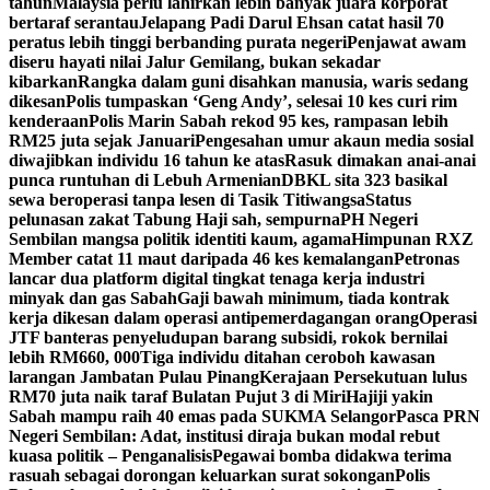
tahun
Malaysia perlu lahirkan lebih banyak juara korporat
bertaraf serantau
Jelapang Padi Darul Ehsan catat hasil 70
peratus lebih tinggi berbanding purata negeri
Penjawat awam
diseru hayati nilai Jalur Gemilang, bukan sekadar
kibarkan
Rangka dalam guni disahkan manusia, waris sedang
dikesan
Polis tumpaskan ‘Geng Andy’, selesai 10 kes curi rim
kenderaan
Polis Marin Sabah rekod 95 kes, rampasan lebih
RM25 juta sejak Januari
Pengesahan umur akaun media sosial
diwajibkan individu 16 tahun ke atas
Rasuk dimakan anai-anai
punca runtuhan di Lebuh Armenian
DBKL sita 323 basikal
sewa beroperasi tanpa lesen di Tasik Titiwangsa
Status
pelunasan zakat Tabung Haji sah, sempurna
PH Negeri
Sembilan mangsa politik identiti kaum, agama
Himpunan RXZ
Member catat 11 maut daripada 46 kes kemalangan
Petronas
lancar dua platform digital tingkat tenaga kerja industri
minyak dan gas Sabah
Gaji bawah minimum, tiada kontrak
kerja dikesan dalam operasi antipemerdagangan orang
Operasi
JTF banteras penyeludupan barang subsidi, rokok bernilai
lebih RM660, 000
Tiga individu ditahan ceroboh kawasan
larangan Jambatan Pulau Pinang
Kerajaan Persekutuan lulus
RM70 juta naik taraf Bulatan Pujut 3 di Miri
Hajiji yakin
Sabah mampu raih 40 emas pada SUKMA Selangor
Pasca PRN
Negeri Sembilan: Adat, institusi diraja bukan modal rebut
kuasa politik – Penganalisis
Pegawai bomba didakwa terima
rasuah sebagai dorongan keluarkan surat sokongan
Polis