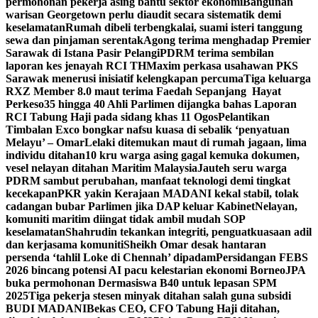
permohonan pekerja asing bantu sektor ekonomi
Bangunan
warisan Georgetown perlu diaudit secara sistematik demi
keselamatan
Rumah dibeli terbengkalai, suami isteri tanggung
sewa dan pinjaman serentak
Agong terima menghadap Premier
Sarawak di Istana Pasir Pelangi
PDRM terima sembilan
laporan kes jenayah RCI TH
Maxim perkasa usahawan PKS
Sarawak menerusi inisiatif kelengkapan percuma
Tiga keluarga
RXZ Member 8.0 maut terima Faedah Sepanjang Hayat
Perkeso
35 hingga 40 Ahli Parlimen dijangka bahas Laporan
RCI Tabung Haji pada sidang khas 11 Ogos
Pelantikan
Timbalan Exco bongkar nafsu kuasa di sebalik ‘penyatuan
Melayu’ – Omar
Lelaki ditemukan maut di rumah jagaan, lima
individu ditahan
10 kru warga asing gagal kemuka dokumen,
vesel nelayan ditahan Maritim Malaysia
Jauteh seru warga
PDRM sambut perubahan, manfaat teknologi demi tingkat
kecekapan
PKR yakin Kerajaan MADANI kekal stabil, tolak
cadangan bubar Parlimen jika DAP keluar Kabinet
Nelayan,
komuniti maritim diingat tidak ambil mudah SOP
keselamatan
Shahrudin tekankan integriti, penguatkuasaan adil
dan kerjasama komuniti
Sheikh Omar desak hantaran
persenda ‘tahlil Loke di Chennah’ dipadam
Persidangan FEBS
2026 bincang potensi AI pacu kelestarian ekonomi Borneo
JPA
buka permohonan Dermasiswa B40 untuk lepasan SPM
2025
Tiga pekerja stesen minyak ditahan salah guna subsidi
BUDI MADANI
Bekas CEO, CFO Tabung Haji ditahan,