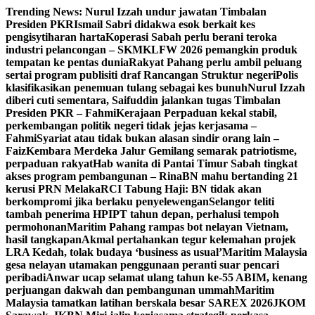
Skip
Trending News:
Nurul Izzah undur jawatan Timbalan
to
Presiden PKR
Ismail Sabri didakwa esok berkait kes
content
pengisytiharan harta
Koperasi Sabah perlu berani teroka
industri pelancongan – SKM
KLFW 2026 pemangkin produk
tempatan ke pentas dunia
Rakyat Pahang perlu ambil peluang
sertai program publisiti draf Rancangan Struktur negeri
Polis
klasifikasikan penemuan tulang sebagai kes bunuh
Nurul Izzah
diberi cuti sementara, Saifuddin jalankan tugas Timbalan
Presiden PKR – Fahmi
Kerajaan Perpaduan kekal stabil,
perkembangan politik negeri tidak jejas kerjasama –
Fahmi
Syariat atau tidak bukan alasan sindir orang lain –
Faiz
Kembara Merdeka Jalur Gemilang semarak patriotisme,
perpaduan rakyat
Hab wanita di Pantai Timur Sabah tingkat
akses program pembangunan – Rina
BN mahu bertanding 21
kerusi PRN Melaka
RCI Tabung Haji: BN tidak akan
berkompromi jika berlaku penyelewengan
Selangor teliti
tambah penerima HPIPT tahun depan, perhalusi tempoh
permohonan
Maritim Pahang rampas bot nelayan Vietnam,
hasil tangkapan
Akmal pertahankan tegur kelemahan projek
LRA Kedah, tolak budaya ‘business as usual’
Maritim Malaysia
gesa nelayan utamakan penggunaan peranti suar pencari
peribadi
Anwar ucap selamat ulang tahun ke-55 ABIM, kenang
perjuangan dakwah dan pembangunan ummah
Maritim
Malaysia tamatkan latihan berskala besar SAREX 2026
JKOM