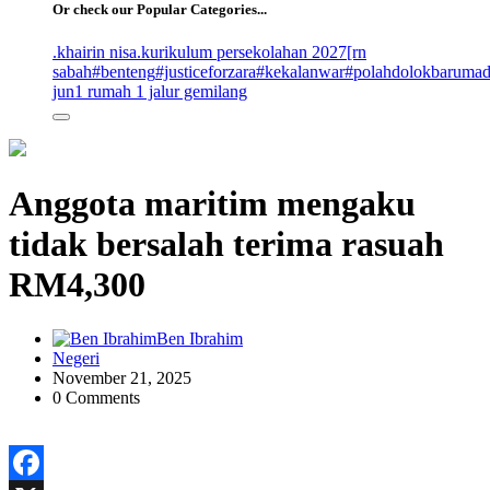
Or check our Popular Categories...
.khairin nisa
.kurikulum persekolahan 2027
[rn
sabah
#benteng
#justiceforzara
#kekalanwar
#polahdolokbaruma
jun
1 rumah 1 jalur gemilang
Anggota maritim mengaku
tidak bersalah terima rasuah
RM4,300
Ben Ibrahim
Negeri
November 21, 2025
0 Comments