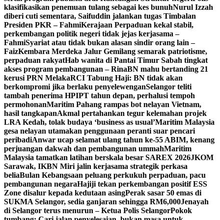
klasifikasikan penemuan tulang sebagai kes bunuh
Nurul Izzah
diberi cuti sementara, Saifuddin jalankan tugas Timbalan
Presiden PKR – Fahmi
Kerajaan Perpaduan kekal stabil,
perkembangan politik negeri tidak jejas kerjasama –
Fahmi
Syariat atau tidak bukan alasan sindir orang lain –
Faiz
Kembara Merdeka Jalur Gemilang semarak patriotisme,
perpaduan rakyat
Hab wanita di Pantai Timur Sabah tingkat
akses program pembangunan – Rina
BN mahu bertanding 21
kerusi PRN Melaka
RCI Tabung Haji: BN tidak akan
berkompromi jika berlaku penyelewengan
Selangor teliti
tambah penerima HPIPT tahun depan, perhalusi tempoh
permohonan
Maritim Pahang rampas bot nelayan Vietnam,
hasil tangkapan
Akmal pertahankan tegur kelemahan projek
LRA Kedah, tolak budaya ‘business as usual’
Maritim Malaysia
gesa nelayan utamakan penggunaan peranti suar pencari
peribadi
Anwar ucap selamat ulang tahun ke-55 ABIM, kenang
perjuangan dakwah dan pembangunan ummah
Maritim
Malaysia tamatkan latihan berskala besar SAREX 2026
JKOM
Sarawak, IKBN Miri jalin kerjasama strategik perkasa
belia
Bulan Kebangsaan peluang perkukuh perpaduan, pacu
pembangunan negara
Hajiji tekan perkembangan positif ESS
Zone disalur kepada kedutaan asing
Perak sasar 50 emas di
SUKMA Selangor, sedia ganjaran sehingga RM6,000
Jenayah
di Selangor terus menurun – Ketua Polis Selangor
Pokok
tumbang: Cari jalan penyelesaian, bukan masa untuk