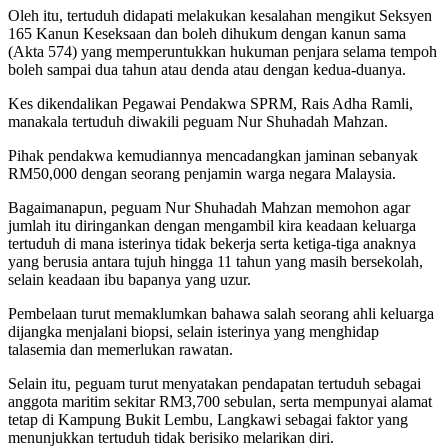
Oleh itu, tertuduh didapati melakukan kesalahan mengikut Seksyen
165 Kanun Keseksaan dan boleh dihukum dengan kanun sama
(Akta 574) yang memperuntukkan hukuman penjara selama tempoh
boleh sampai dua tahun atau denda atau dengan kedua-duanya.
Kes dikendalikan Pegawai Pendakwa SPRM, Rais Adha Ramli,
manakala tertuduh diwakili peguam Nur Shuhadah Mahzan.
Pihak pendakwa kemudiannya mencadangkan jaminan sebanyak
RM50,000 dengan seorang penjamin warga negara Malaysia.
Bagaimanapun, peguam Nur Shuhadah Mahzan memohon agar
jumlah itu diringankan dengan mengambil kira keadaan keluarga
tertuduh di mana isterinya tidak bekerja serta ketiga-tiga anaknya
yang berusia antara tujuh hingga 11 tahun yang masih bersekolah,
selain keadaan ibu bapanya yang uzur.
Pembelaan turut memaklumkan bahawa salah seorang ahli keluarga
dijangka menjalani biopsi, selain isterinya yang menghidap
talasemia dan memerlukan rawatan.
Selain itu, peguam turut menyatakan pendapatan tertuduh sebagai
anggota maritim sekitar RM3,700 sebulan, serta mempunyai alamat
tetap di Kampung Bukit Lembu, Langkawi sebagai faktor yang
menunjukkan tertuduh tidak berisiko melarikan diri.