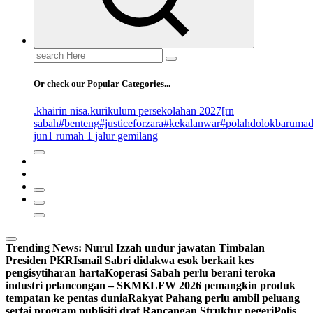
Search
for:
Or check our Popular Categories...
.khairin nisa
.kurikulum persekolahan 2027
[rn
sabah
#benteng
#justiceforzara
#kekalanwar
#polahdolokbaruma
jun
1 rumah 1 jalur gemilang
Trending News:
Nurul Izzah undur jawatan Timbalan
Presiden PKR
Ismail Sabri didakwa esok berkait kes
pengisytiharan harta
Koperasi Sabah perlu berani teroka
industri pelancongan – SKM
KLFW 2026 pemangkin produk
tempatan ke pentas dunia
Rakyat Pahang perlu ambil peluang
sertai program publisiti draf Rancangan Struktur negeri
Polis