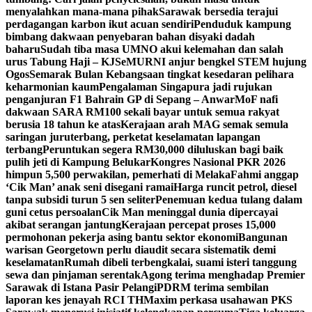
menyalahkan mana-mana pihak
Sarawak bersedia terajui
perdagangan karbon ikut acuan sendiri
Penduduk kampung
bimbang dakwaan penyebaran bahan disyaki dadah
baharu
Sudah tiba masa UMNO akui kelemahan dan salah
urus Tabung Haji – KJ
SeMURNI anjur bengkel STEM hujung
Ogos
Semarak Bulan Kebangsaan tingkat kesedaran pelihara
keharmonian kaum
Pengalaman Singapura jadi rujukan
penganjuran F1 Bahrain GP di Sepang – Anwar
MoF nafi
dakwaan SARA RM100 sekali bayar untuk semua rakyat
berusia 18 tahun ke atas
Kerajaan arah MAG semak semula
saringan juruterbang, perketat keselamatan lapangan
terbang
Peruntukan segera RM30,000 diluluskan bagi baik
pulih jeti di Kampung Belukar
Kongres Nasional PKR 2026
himpun 5,500 perwakilan, pemerhati di Melaka
Fahmi anggap
‘Cik Man’ anak seni disegani ramai
Harga runcit petrol, diesel
tanpa subsidi turun 5 sen seliter
Penemuan kedua tulang dalam
guni cetus persoalan
Cik Man meninggal dunia dipercayai
akibat serangan jantung
Kerajaan percepat proses 15,000
permohonan pekerja asing bantu sektor ekonomi
Bangunan
warisan Georgetown perlu diaudit secara sistematik demi
keselamatan
Rumah dibeli terbengkalai, suami isteri tanggung
sewa dan pinjaman serentak
Agong terima menghadap Premier
Sarawak di Istana Pasir Pelangi
PDRM terima sembilan
laporan kes jenayah RCI TH
Maxim perkasa usahawan PKS