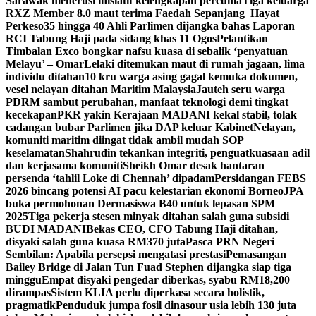
Sarawak menerusi inisiatif kelengkapan percuma
Tiga keluarga
RXZ Member 8.0 maut terima Faedah Sepanjang Hayat
Perkeso
35 hingga 40 Ahli Parlimen dijangka bahas Laporan
RCI Tabung Haji pada sidang khas 11 Ogos
Pelantikan
Timbalan Exco bongkar nafsu kuasa di sebalik ‘penyatuan
Melayu’ – Omar
Lelaki ditemukan maut di rumah jagaan, lima
individu ditahan
10 kru warga asing gagal kemuka dokumen,
vesel nelayan ditahan Maritim Malaysia
Jauteh seru warga
PDRM sambut perubahan, manfaat teknologi demi tingkat
kecekapan
PKR yakin Kerajaan MADANI kekal stabil, tolak
cadangan bubar Parlimen jika DAP keluar Kabinet
Nelayan,
komuniti maritim diingat tidak ambil mudah SOP
keselamatan
Shahrudin tekankan integriti, penguatkuasaan adil
dan kerjasama komuniti
Sheikh Omar desak hantaran
persenda ‘tahlil Loke di Chennah’ dipadam
Persidangan FEBS
2026 bincang potensi AI pacu kelestarian ekonomi Borneo
JPA
buka permohonan Dermasiswa B40 untuk lepasan SPM
2025
Tiga pekerja stesen minyak ditahan salah guna subsidi
BUDI MADANI
Bekas CEO, CFO Tabung Haji ditahan,
disyaki salah guna kuasa RM370 juta
Pasca PRN Negeri
Sembilan: Apabila persepsi mengatasi prestasi
Pemasangan
Bailey Bridge di Jalan Tun Fuad Stephen dijangka siap tiga
minggu
Empat disyaki pengedar diberkas, syabu RM18,200
dirampas
Sistem KLIA perlu diperkasa secara holistik,
pragmatik
Penduduk jumpa fosil dinasour usia lebih 130 juta