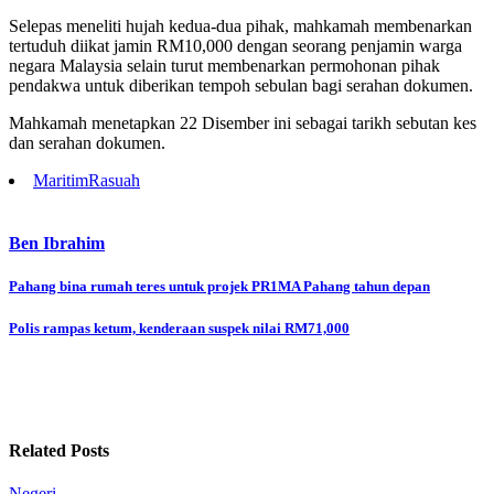
Selepas meneliti hujah kedua-dua pihak, mahkamah membenarkan
tertuduh diikat jamin RM10,000 dengan seorang penjamin warga
negara Malaysia selain turut membenarkan permohonan pihak
pendakwa untuk diberikan tempoh sebulan bagi serahan dokumen.
Mahkamah menetapkan 22 Disember ini sebagai tarikh sebutan kes
dan serahan dokumen.
Maritim
Rasuah
Ben Ibrahim
Post
Pahang bina rumah teres untuk projek PR1MA Pahang tahun depan
navigation
Polis rampas ketum, kenderaan suspek nilai RM71,000
Related Posts
Negeri