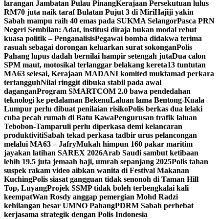
larangan Jambatan Pulau Pinang
Kerajaan Persekutuan lulus
RM70 juta naik taraf Bulatan Pujut 3 di Miri
Hajiji yakin
Sabah mampu raih 40 emas pada SUKMA Selangor
Pasca PRN
Negeri Sembilan: Adat, institusi diraja bukan modal rebut
kuasa politik – Penganalisis
Pegawai bomba didakwa terima
rasuah sebagai dorongan keluarkan surat sokongan
Polis
Pahang lupus dadah bernilai hampir setengah juta
Dua calon
SPM maut, motosikal terlanggar belakang kereta
13 tuntutan
MA63 selesai, Kerajaan MADANI komited muktamad perkara
tertangguh
Nilai ringgit dibuka stabil pada awal
dagangan
Program SMARTCOM 2.0 bawa pendedahan
teknologi ke pedalaman Bekenu
Laluan lama Bentong-Kuala
Lumpur perlu dibuat penilaian risiko
Polis berkas dua lelaki
cuba pecah rumah di Batu Kawa
Pengurusan trafik laluan
Tebobon-Tamparuli perlu diperkasa demi kelancaran
produktiviti
Sabah tekad perkasa tadbir urus pelancongan
melalui MA63 – Jafry
Mukah himpun 160 pakar maritim
jayakan latihan SAREX 2026
Arab Saudi sambut ketibaan
lebih 19.5 juta jemaah haji, umrah sepanjang 2025
Polis tahan
suspek rakam video aibkan wanita di Festival Makanan
Kuching
Polis siasat gangguan tidak senonoh di Taman Hill
Top, Luyang
Projek SSMP tidak boleh terbengkalai kali
keempat
Wan Rosdy anggap pemergian Mohd Radzi
kehilangan besar UMNO Pahang
PDRM Sabah perhebat
kerjasama strategik dengan Polis Indonesia