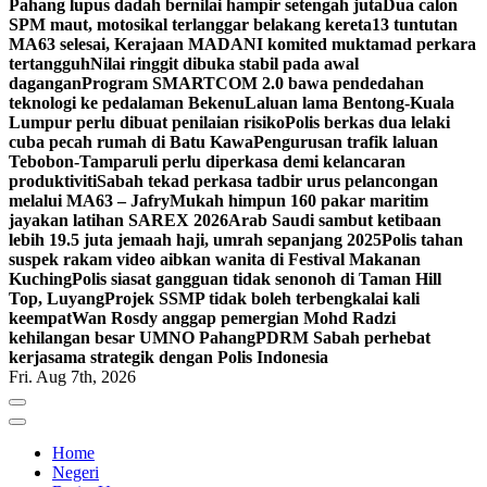
Pahang lupus dadah bernilai hampir setengah juta
Dua calon
SPM maut, motosikal terlanggar belakang kereta
13 tuntutan
MA63 selesai, Kerajaan MADANI komited muktamad perkara
tertangguh
Nilai ringgit dibuka stabil pada awal
dagangan
Program SMARTCOM 2.0 bawa pendedahan
teknologi ke pedalaman Bekenu
Laluan lama Bentong-Kuala
Lumpur perlu dibuat penilaian risiko
Polis berkas dua lelaki
cuba pecah rumah di Batu Kawa
Pengurusan trafik laluan
Tebobon-Tamparuli perlu diperkasa demi kelancaran
produktiviti
Sabah tekad perkasa tadbir urus pelancongan
melalui MA63 – Jafry
Mukah himpun 160 pakar maritim
jayakan latihan SAREX 2026
Arab Saudi sambut ketibaan
lebih 19.5 juta jemaah haji, umrah sepanjang 2025
Polis tahan
suspek rakam video aibkan wanita di Festival Makanan
Kuching
Polis siasat gangguan tidak senonoh di Taman Hill
Top, Luyang
Projek SSMP tidak boleh terbengkalai kali
keempat
Wan Rosdy anggap pemergian Mohd Radzi
kehilangan besar UMNO Pahang
PDRM Sabah perhebat
kerjasama strategik dengan Polis Indonesia
Fri. Aug 7th, 2026
Home
Negeri