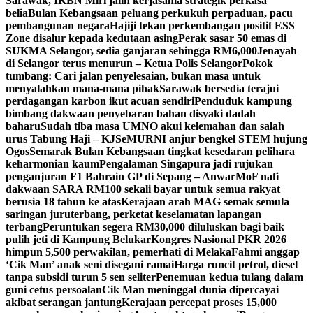
Sarawak, IKBN Miri jalin kerjasama strategik perkasa
belia
Bulan Kebangsaan peluang perkukuh perpaduan, pacu
pembangunan negara
Hajiji tekan perkembangan positif ESS
Zone disalur kepada kedutaan asing
Perak sasar 50 emas di
SUKMA Selangor, sedia ganjaran sehingga RM6,000
Jenayah
di Selangor terus menurun – Ketua Polis Selangor
Pokok
tumbang: Cari jalan penyelesaian, bukan masa untuk
menyalahkan mana-mana pihak
Sarawak bersedia terajui
perdagangan karbon ikut acuan sendiri
Penduduk kampung
bimbang dakwaan penyebaran bahan disyaki dadah
baharu
Sudah tiba masa UMNO akui kelemahan dan salah
urus Tabung Haji – KJ
SeMURNI anjur bengkel STEM hujung
Ogos
Semarak Bulan Kebangsaan tingkat kesedaran pelihara
keharmonian kaum
Pengalaman Singapura jadi rujukan
penganjuran F1 Bahrain GP di Sepang – Anwar
MoF nafi
dakwaan SARA RM100 sekali bayar untuk semua rakyat
berusia 18 tahun ke atas
Kerajaan arah MAG semak semula
saringan juruterbang, perketat keselamatan lapangan
terbang
Peruntukan segera RM30,000 diluluskan bagi baik
pulih jeti di Kampung Belukar
Kongres Nasional PKR 2026
himpun 5,500 perwakilan, pemerhati di Melaka
Fahmi anggap
‘Cik Man’ anak seni disegani ramai
Harga runcit petrol, diesel
tanpa subsidi turun 5 sen seliter
Penemuan kedua tulang dalam
guni cetus persoalan
Cik Man meninggal dunia dipercayai
akibat serangan jantung
Kerajaan percepat proses 15,000