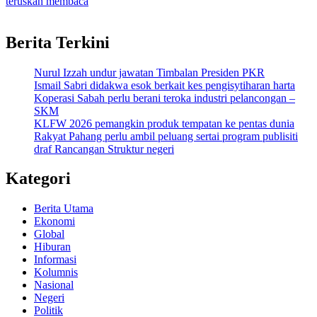
teruskan membaca
Berita Terkini
Nurul Izzah undur jawatan Timbalan Presiden PKR
Ismail Sabri didakwa esok berkait kes pengisytiharan harta
Koperasi Sabah perlu berani teroka industri pelancongan –
SKM
KLFW 2026 pemangkin produk tempatan ke pentas dunia
Rakyat Pahang perlu ambil peluang sertai program publisiti
draf Rancangan Struktur negeri
Kategori
Berita Utama
Ekonomi
Global
Hiburan
Informasi
Kolumnis
Nasional
Negeri
Politik