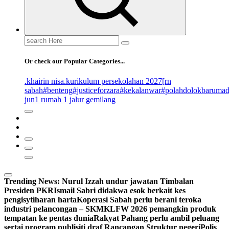
Search
for:
Or check our Popular Categories...
.khairin nisa
.kurikulum persekolahan 2027
[rn
sabah
#benteng
#justiceforzara
#kekalanwar
#polahdolokbaruma
jun
1 rumah 1 jalur gemilang
Trending News:
Nurul Izzah undur jawatan Timbalan
Presiden PKR
Ismail Sabri didakwa esok berkait kes
pengisytiharan harta
Koperasi Sabah perlu berani teroka
industri pelancongan – SKM
KLFW 2026 pemangkin produk
tempatan ke pentas dunia
Rakyat Pahang perlu ambil peluang
sertai program publisiti draf Rancangan Struktur negeri
Polis