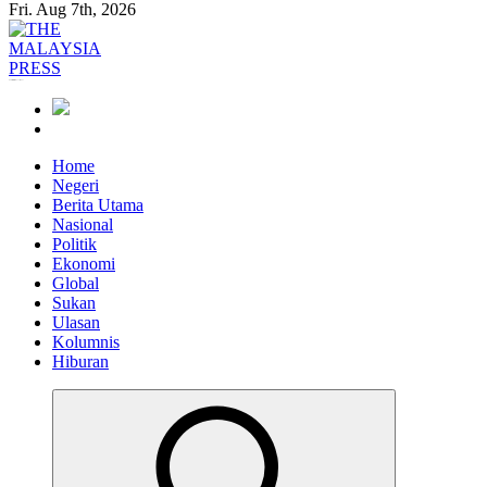
Fri. Aug 7th, 2026
Informasi Berfakta Membuka Minda
Home
Negeri
Berita Utama
Nasional
Politik
Ekonomi
Global
Sukan
Ulasan
Kolumnis
Hiburan