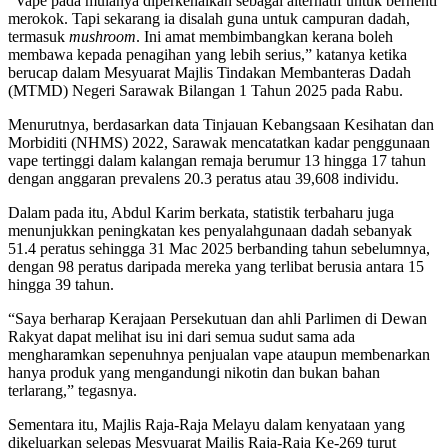
“Vape pada mulanya diperkenalkan sebagai alternatif untuk berhenti
merokok. Tapi sekarang ia disalah guna untuk campuran dadah,
termasuk
mushroom
. Ini amat membimbangkan kerana boleh
membawa kepada penagihan yang lebih serius,” katanya ketika
berucap dalam Mesyuarat Majlis Tindakan Membanteras Dadah
(MTMD) Negeri Sarawak Bilangan 1 Tahun 2025 pada Rabu.
Menurutnya, berdasarkan data Tinjauan Kebangsaan Kesihatan dan
Morbiditi (NHMS) 2022, Sarawak mencatatkan kadar penggunaan
vape tertinggi dalam kalangan remaja berumur 13 hingga 17 tahun
dengan anggaran prevalens 20.3 peratus atau 39,608 individu.
Dalam pada itu, Abdul Karim berkata, statistik terbaharu juga
menunjukkan peningkatan kes penyalahgunaan dadah sebanyak
51.4 peratus sehingga 31 Mac 2025 berbanding tahun sebelumnya,
dengan 98 peratus daripada mereka yang terlibat berusia antara 15
hingga 39 tahun.
“Saya berharap Kerajaan Persekutuan dan ahli Parlimen di Dewan
Rakyat dapat melihat isu ini dari semua sudut sama ada
mengharamkan sepenuhnya penjualan vape ataupun membenarkan
hanya produk yang mengandungi nikotin dan bukan bahan
terlarang,” tegasnya.
Sementara itu, Majlis Raja-Raja Melayu dalam kenyataan yang
dikeluarkan selepas Mesyuarat Majlis Raja-Raja Ke-269 turut