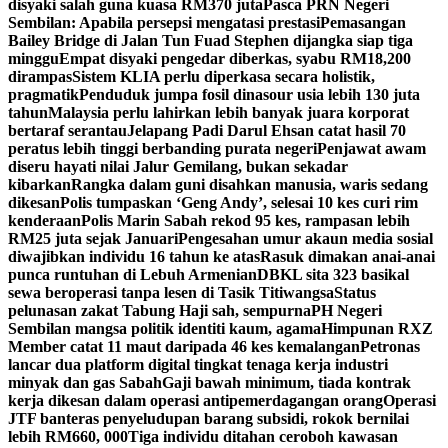
disyaki salah guna kuasa RM370 juta
Pasca PRN Negeri
Sembilan: Apabila persepsi mengatasi prestasi
Pemasangan
Bailey Bridge di Jalan Tun Fuad Stephen dijangka siap tiga
minggu
Empat disyaki pengedar diberkas, syabu RM18,200
dirampas
Sistem KLIA perlu diperkasa secara holistik,
pragmatik
Penduduk jumpa fosil dinasour usia lebih 130 juta
tahun
Malaysia perlu lahirkan lebih banyak juara korporat
bertaraf serantau
Jelapang Padi Darul Ehsan catat hasil 70
peratus lebih tinggi berbanding purata negeri
Penjawat awam
diseru hayati nilai Jalur Gemilang, bukan sekadar
kibarkan
Rangka dalam guni disahkan manusia, waris sedang
dikesan
Polis tumpaskan ‘Geng Andy’, selesai 10 kes curi rim
kenderaan
Polis Marin Sabah rekod 95 kes, rampasan lebih
RM25 juta sejak Januari
Pengesahan umur akaun media sosial
diwajibkan individu 16 tahun ke atas
Rasuk dimakan anai-anai
punca runtuhan di Lebuh Armenian
DBKL sita 323 basikal
sewa beroperasi tanpa lesen di Tasik Titiwangsa
Status
pelunasan zakat Tabung Haji sah, sempurna
PH Negeri
Sembilan mangsa politik identiti kaum, agama
Himpunan RXZ
Member catat 11 maut daripada 46 kes kemalangan
Petronas
lancar dua platform digital tingkat tenaga kerja industri
minyak dan gas Sabah
Gaji bawah minimum, tiada kontrak
kerja dikesan dalam operasi antipemerdagangan orang
Operasi
JTF banteras penyeludupan barang subsidi, rokok bernilai
lebih RM660, 000
Tiga individu ditahan ceroboh kawasan