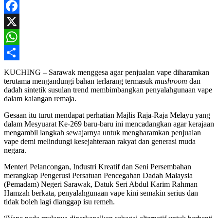
Facebook
X
WhatsApp
Share
KUCHING – Sarawak menggesa agar penjualan vape diharamkan
terutama mengandungi bahan terlarang termasuk
mushroom
dan
dadah sintetik susulan trend membimbangkan penyalahgunaan vape
dalam kalangan remaja.
Gesaan itu turut mendapat perhatian Majlis Raja-Raja Melayu yang
dalam Mesyuarat Ke-269 baru-baru ini mencadangkan agar kerajaan
mengambil langkah sewajarnya untuk mengharamkan penjualan
vape demi melindungi kesejahteraan rakyat dan generasi muda
negara.
Menteri Pelancongan, Industri Kreatif dan Seni Persembahan
merangkap Pengerusi Persatuan Pencegahan Dadah Malaysia
(Pemadam) Negeri Sarawak, Datuk Seri Abdul Karim Rahman
Hamzah berkata, penyalahgunaan vape kini semakin serius dan
tidak boleh lagi dianggap isu remeh.