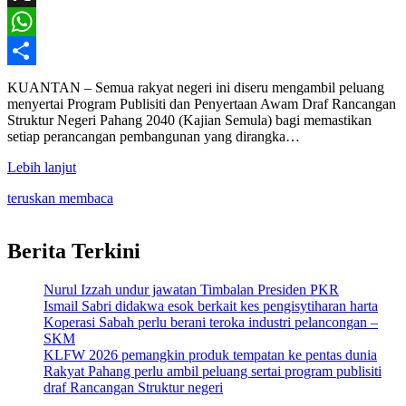
X
WhatsApp
Share
KUANTAN – Semua rakyat negeri ini diseru mengambil peluang
menyertai Program Publisiti dan Penyertaan Awam Draf Rancangan
Struktur Negeri Pahang 2040 (Kajian Semula) bagi memastikan
setiap perancangan pembangunan yang dirangka…
Lebih lanjut
teruskan membaca
Berita Terkini
Nurul Izzah undur jawatan Timbalan Presiden PKR
Ismail Sabri didakwa esok berkait kes pengisytiharan harta
Koperasi Sabah perlu berani teroka industri pelancongan –
SKM
KLFW 2026 pemangkin produk tempatan ke pentas dunia
Rakyat Pahang perlu ambil peluang sertai program publisiti
draf Rancangan Struktur negeri