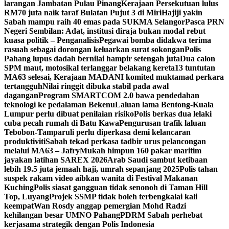
larangan Jambatan Pulau Pinang
Kerajaan Persekutuan lulus
RM70 juta naik taraf Bulatan Pujut 3 di Miri
Hajiji yakin
Sabah mampu raih 40 emas pada SUKMA Selangor
Pasca PRN
Negeri Sembilan: Adat, institusi diraja bukan modal rebut
kuasa politik – Penganalisis
Pegawai bomba didakwa terima
rasuah sebagai dorongan keluarkan surat sokongan
Polis
Pahang lupus dadah bernilai hampir setengah juta
Dua calon
SPM maut, motosikal terlanggar belakang kereta
13 tuntutan
MA63 selesai, Kerajaan MADANI komited muktamad perkara
tertangguh
Nilai ringgit dibuka stabil pada awal
dagangan
Program SMARTCOM 2.0 bawa pendedahan
teknologi ke pedalaman Bekenu
Laluan lama Bentong-Kuala
Lumpur perlu dibuat penilaian risiko
Polis berkas dua lelaki
cuba pecah rumah di Batu Kawa
Pengurusan trafik laluan
Tebobon-Tamparuli perlu diperkasa demi kelancaran
produktiviti
Sabah tekad perkasa tadbir urus pelancongan
melalui MA63 – Jafry
Mukah himpun 160 pakar maritim
jayakan latihan SAREX 2026
Arab Saudi sambut ketibaan
lebih 19.5 juta jemaah haji, umrah sepanjang 2025
Polis tahan
suspek rakam video aibkan wanita di Festival Makanan
Kuching
Polis siasat gangguan tidak senonoh di Taman Hill
Top, Luyang
Projek SSMP tidak boleh terbengkalai kali
keempat
Wan Rosdy anggap pemergian Mohd Radzi
kehilangan besar UMNO Pahang
PDRM Sabah perhebat
kerjasama strategik dengan Polis Indonesia