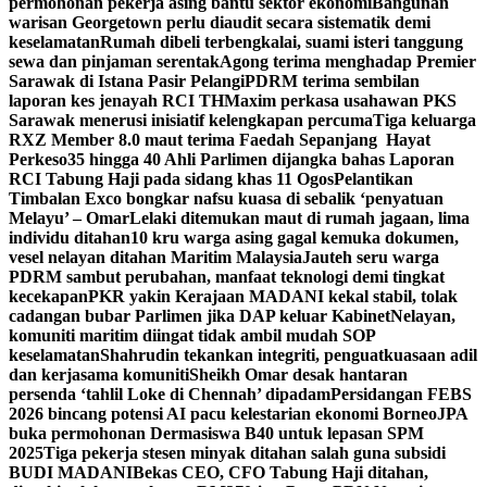
permohonan pekerja asing bantu sektor ekonomi
Bangunan
warisan Georgetown perlu diaudit secara sistematik demi
keselamatan
Rumah dibeli terbengkalai, suami isteri tanggung
sewa dan pinjaman serentak
Agong terima menghadap Premier
Sarawak di Istana Pasir Pelangi
PDRM terima sembilan
laporan kes jenayah RCI TH
Maxim perkasa usahawan PKS
Sarawak menerusi inisiatif kelengkapan percuma
Tiga keluarga
RXZ Member 8.0 maut terima Faedah Sepanjang Hayat
Perkeso
35 hingga 40 Ahli Parlimen dijangka bahas Laporan
RCI Tabung Haji pada sidang khas 11 Ogos
Pelantikan
Timbalan Exco bongkar nafsu kuasa di sebalik ‘penyatuan
Melayu’ – Omar
Lelaki ditemukan maut di rumah jagaan, lima
individu ditahan
10 kru warga asing gagal kemuka dokumen,
vesel nelayan ditahan Maritim Malaysia
Jauteh seru warga
PDRM sambut perubahan, manfaat teknologi demi tingkat
kecekapan
PKR yakin Kerajaan MADANI kekal stabil, tolak
cadangan bubar Parlimen jika DAP keluar Kabinet
Nelayan,
komuniti maritim diingat tidak ambil mudah SOP
keselamatan
Shahrudin tekankan integriti, penguatkuasaan adil
dan kerjasama komuniti
Sheikh Omar desak hantaran
persenda ‘tahlil Loke di Chennah’ dipadam
Persidangan FEBS
2026 bincang potensi AI pacu kelestarian ekonomi Borneo
JPA
buka permohonan Dermasiswa B40 untuk lepasan SPM
2025
Tiga pekerja stesen minyak ditahan salah guna subsidi
BUDI MADANI
Bekas CEO, CFO Tabung Haji ditahan,