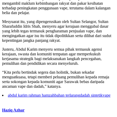
mengambil maklum kebimbangan rakyat dan pakar kesihatan
terhadap peningkatan penggunaan vape, terutama dalam kalangan
belia dan pelajar.
Mesyuarat itu, yang dipengerusikan oleh Sultan Selangor, Sultan
Sharafuddin Idris Shah, menyeru agar kerajaan menggubal dasar
yang lebih tegas termasuk pengharaman penjualan vape, dan
mengingatkan agar isu itu tidak dipolitikkan serta dilihat dari sudut
kepentingan jangka panjang rakyat.
Justeru, Abdul Karim menyeru semua pihak termasuk agensi
kerajaan, swasta dan komuniti tempatan agar memperkukuh
kerjasama strategik bagi melaksanakan langkah pencegahan,
pemulihan dan pendidikan secara menyeluruh.
“Kita perlu bertindak segera dan holistik, bukan sekadar
menguatkuasa, tetapi memberi peluang pemulihan kepada remaja
serta sokongan kepada komuniti agar Sarawak bebas daripada
ancaman vape dan dadah,” katanya.
abdul karim rahman hamzah
bahan terlarang
dadah sintetik
vape
Haziq Azhar