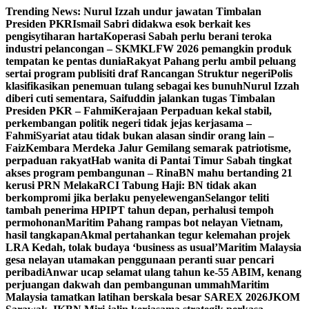
Skip
Trending News:
Nurul Izzah undur jawatan Timbalan
to
Presiden PKR
Ismail Sabri didakwa esok berkait kes
content
pengisytiharan harta
Koperasi Sabah perlu berani teroka
industri pelancongan – SKM
KLFW 2026 pemangkin produk
tempatan ke pentas dunia
Rakyat Pahang perlu ambil peluang
sertai program publisiti draf Rancangan Struktur negeri
Polis
klasifikasikan penemuan tulang sebagai kes bunuh
Nurul Izzah
diberi cuti sementara, Saifuddin jalankan tugas Timbalan
Presiden PKR – Fahmi
Kerajaan Perpaduan kekal stabil,
perkembangan politik negeri tidak jejas kerjasama –
Fahmi
Syariat atau tidak bukan alasan sindir orang lain –
Faiz
Kembara Merdeka Jalur Gemilang semarak patriotisme,
perpaduan rakyat
Hab wanita di Pantai Timur Sabah tingkat
akses program pembangunan – Rina
BN mahu bertanding 21
kerusi PRN Melaka
RCI Tabung Haji: BN tidak akan
berkompromi jika berlaku penyelewengan
Selangor teliti
tambah penerima HPIPT tahun depan, perhalusi tempoh
permohonan
Maritim Pahang rampas bot nelayan Vietnam,
hasil tangkapan
Akmal pertahankan tegur kelemahan projek
LRA Kedah, tolak budaya ‘business as usual’
Maritim Malaysia
gesa nelayan utamakan penggunaan peranti suar pencari
peribadi
Anwar ucap selamat ulang tahun ke-55 ABIM, kenang
perjuangan dakwah dan pembangunan ummah
Maritim
Malaysia tamatkan latihan berskala besar SAREX 2026
JKOM