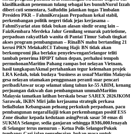
klasifikasikan penemuan tulang sebagai kes bunuh
Nurul Izzah
diberi cuti sementara, Saifuddin jalankan tugas Timbalan
Presiden PKR – Fahmi
Kerajaan Perpaduan kekal stabil,
perkembangan politik negeri tidak jejas kerjasama –
Fahmi
Syariat atau tidak bukan alasan sindir orang lain –
Faiz
Kembara Merdeka Jalur Gemilang semarak patriotisme,
perpaduan rakyat
Hab wanita di Pantai Timur Sabah tingkat
akses program pembangunan – Rina
BN mahu bertanding 21
kerusi PRN Melaka
RCI Tabung Haji: BN tidak akan
berkompromi jika berlaku penyelewengan
Selangor teliti
tambah penerima HPIPT tahun depan, perhalusi tempoh
permohonan
Maritim Pahang rampas bot nelayan Vietnam,
hasil tangkapan
Akmal pertahankan tegur kelemahan projek
LRA Kedah, tolak budaya ‘business as usual’
Maritim Malaysia
gesa nelayan utamakan penggunaan peranti suar pencari
peribadi
Anwar ucap selamat ulang tahun ke-55 ABIM, kenang
perjuangan dakwah dan pembangunan ummah
Maritim
Malaysia tamatkan latihan berskala besar SAREX 2026
JKOM
Sarawak, IKBN Miri jalin kerjasama strategik perkasa
belia
Bulan Kebangsaan peluang perkukuh perpaduan, pacu
pembangunan negara
Hajiji tekan perkembangan positif ESS
Zone disalur kepada kedutaan asing
Perak sasar 50 emas di
SUKMA Selangor, sedia ganjaran sehingga RM6,000
Jenayah
di Selangor terus menurun – Ketua Polis Selangor
Pokok
tumbang: Cari jalan penyelesaian, bukan masa untuk