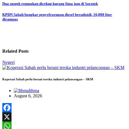
Post
Dua suspek rompakan dicekup kurang lima jam di Saratok
navigation
KPDN Sabah bongkar penyelewengan diesel bersubsidi, 16,000 liter
dirampas
Related Posts
Negeri
Koperasi Sabah perlu berani teroka industri pelancongan – SKM
Ithma
August 6, 2026
Facebook
X