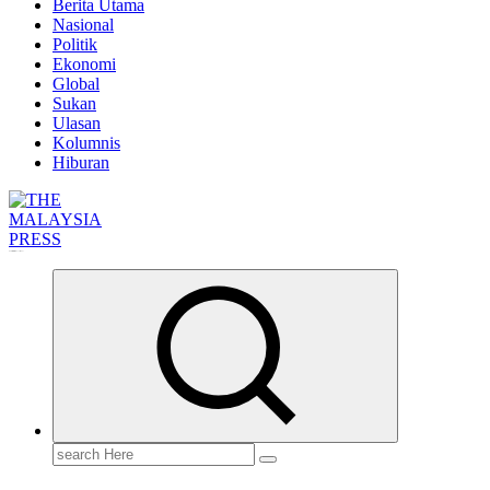
Berita Utama
Nasional
Politik
Ekonomi
Global
Sukan
Ulasan
Kolumnis
Hiburan
Informasi Berfakta Membuka Minda
Search
for: