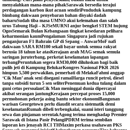
menyalahkan mana-mana pihak
Sarawak bersedia terajui
perdagangan karbon ikut acuan sendiri
Penduduk kampung
bimbang dakwaan penyebaran bahan disyaki dadah
baharu
Sudah tiba masa UMNO akui kelemahan dan salah
urus Tabung Haji – KJ
SeMURNI anjur bengkel STEM hujung
Ogos
Semarak Bulan Kebangsaan tingkat kesedaran pelihara
keharmonian kaum
Pengalaman Singapura jadi rujukan
penganjuran F1 Bahrain GP di Sepang – Anwar
MoF nafi
dakwaan SARA RM100 sekali bayar untuk semua rakyat
berusia 18 tahun ke atas
Kerajaan arah MAG semak semula
saringan juruterbang, perketat keselamatan lapangan
terbang
Peruntukan segera RM30,000 diluluskan bagi baik
pulih jeti di Kampung Belukar
Kongres Nasional PKR 2026
himpun 5,500 perwakilan, pemerhati di Melaka
Fahmi anggap
‘Cik Man’ anak seni disegani ramai
Harga runcit petrol, diesel
tanpa subsidi turun 5 sen seliter
Penemuan kedua tulang dalam
guni cetus persoalan
Cik Man meninggal dunia dipercayai
akibat serangan jantung
Kerajaan percepat proses 15,000
permohonan pekerja asing bantu sektor ekonomi
Bangunan
warisan Georgetown perlu diaudit secara sistematik demi
keselamatan
Rumah dibeli terbengkalai, suami isteri tanggung
sewa dan pinjaman serentak
Agong terima menghadap Premier
Sarawak di Istana Pasir Pelangi
PDRM terima sembilan
laporan kes jenayah RCI TH
Maxim perkasa usahawan PKS