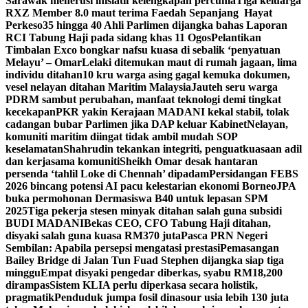
Sarawak menerusi inisiatif kelengkapan percuma
Tiga keluarga
RXZ Member 8.0 maut terima Faedah Sepanjang Hayat
Perkeso
35 hingga 40 Ahli Parlimen dijangka bahas Laporan
RCI Tabung Haji pada sidang khas 11 Ogos
Pelantikan
Timbalan Exco bongkar nafsu kuasa di sebalik ‘penyatuan
Melayu’ – Omar
Lelaki ditemukan maut di rumah jagaan, lima
individu ditahan
10 kru warga asing gagal kemuka dokumen,
vesel nelayan ditahan Maritim Malaysia
Jauteh seru warga
PDRM sambut perubahan, manfaat teknologi demi tingkat
kecekapan
PKR yakin Kerajaan MADANI kekal stabil, tolak
cadangan bubar Parlimen jika DAP keluar Kabinet
Nelayan,
komuniti maritim diingat tidak ambil mudah SOP
keselamatan
Shahrudin tekankan integriti, penguatkuasaan adil
dan kerjasama komuniti
Sheikh Omar desak hantaran
persenda ‘tahlil Loke di Chennah’ dipadam
Persidangan FEBS
2026 bincang potensi AI pacu kelestarian ekonomi Borneo
JPA
buka permohonan Dermasiswa B40 untuk lepasan SPM
2025
Tiga pekerja stesen minyak ditahan salah guna subsidi
BUDI MADANI
Bekas CEO, CFO Tabung Haji ditahan,
disyaki salah guna kuasa RM370 juta
Pasca PRN Negeri
Sembilan: Apabila persepsi mengatasi prestasi
Pemasangan
Bailey Bridge di Jalan Tun Fuad Stephen dijangka siap tiga
minggu
Empat disyaki pengedar diberkas, syabu RM18,200
dirampas
Sistem KLIA perlu diperkasa secara holistik,
pragmatik
Penduduk jumpa fosil dinasour usia lebih 130 juta