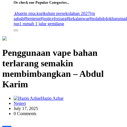
Or check our Popular Categories...
.khairin nisa
.kurikulum persekolahan 2027
[rn
sabah
#benteng
#justiceforzara
#kekalanwar
#polahdolokbaruma
jun
1 rumah 1 jalur gemilang
Penggunaan vape bahan
terlarang semakin
membimbangkan – Abdul
Karim
Haziq Azhar
Negeri
July 17, 2025
0 Comments