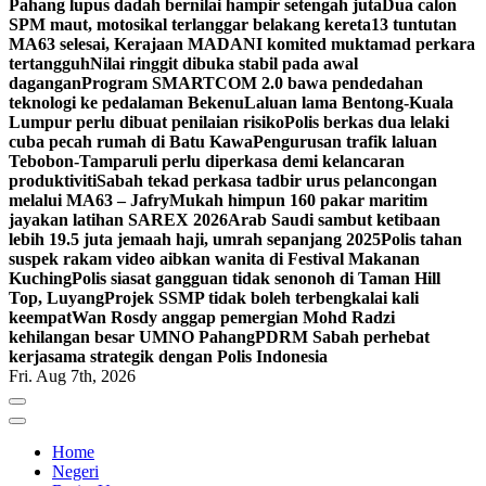
Pahang lupus dadah bernilai hampir setengah juta
Dua calon
SPM maut, motosikal terlanggar belakang kereta
13 tuntutan
MA63 selesai, Kerajaan MADANI komited muktamad perkara
tertangguh
Nilai ringgit dibuka stabil pada awal
dagangan
Program SMARTCOM 2.0 bawa pendedahan
teknologi ke pedalaman Bekenu
Laluan lama Bentong-Kuala
Lumpur perlu dibuat penilaian risiko
Polis berkas dua lelaki
cuba pecah rumah di Batu Kawa
Pengurusan trafik laluan
Tebobon-Tamparuli perlu diperkasa demi kelancaran
produktiviti
Sabah tekad perkasa tadbir urus pelancongan
melalui MA63 – Jafry
Mukah himpun 160 pakar maritim
jayakan latihan SAREX 2026
Arab Saudi sambut ketibaan
lebih 19.5 juta jemaah haji, umrah sepanjang 2025
Polis tahan
suspek rakam video aibkan wanita di Festival Makanan
Kuching
Polis siasat gangguan tidak senonoh di Taman Hill
Top, Luyang
Projek SSMP tidak boleh terbengkalai kali
keempat
Wan Rosdy anggap pemergian Mohd Radzi
kehilangan besar UMNO Pahang
PDRM Sabah perhebat
kerjasama strategik dengan Polis Indonesia
Fri. Aug 7th, 2026
Home
Negeri