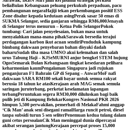
Sarawak, IKBN Miri jalin kerjasama strategik perkasa
belia
Bulan Kebangsaan peluang perkukuh perpaduan, pacu
pembangunan negara
Hajiji tekan perkembangan positif ESS
Zone disalur kepada kedutaan asing
Perak sasar 50 emas di
SUKMA Selangor, sedia ganjaran sehingga RM6,000
Jenayah
di Selangor terus menurun – Ketua Polis Selangor
Pokok
tumbang: Cari jalan penyelesaian, bukan masa untuk
menyalahkan mana-mana pihak
Sarawak bersedia terajui
perdagangan karbon ikut acuan sendiri
Penduduk kampung
bimbang dakwaan penyebaran bahan disyaki dadah
baharu
Sudah tiba masa UMNO akui kelemahan dan salah
urus Tabung Haji – KJ
SeMURNI anjur bengkel STEM hujung
Ogos
Semarak Bulan Kebangsaan tingkat kesedaran pelihara
keharmonian kaum
Pengalaman Singapura jadi rujukan
penganjuran F1 Bahrain GP di Sepang – Anwar
MoF nafi
dakwaan SARA RM100 sekali bayar untuk semua rakyat
berusia 18 tahun ke atas
Kerajaan arah MAG semak semula
saringan juruterbang, perketat keselamatan lapangan
terbang
Peruntukan segera RM30,000 diluluskan bagi baik
pulih jeti di Kampung Belukar
Kongres Nasional PKR 2026
himpun 5,500 perwakilan, pemerhati di Melaka
Fahmi anggap
‘Cik Man’ anak seni disegani ramai
Harga runcit petrol, diesel
tanpa subsidi turun 5 sen seliter
Penemuan kedua tulang dalam
guni cetus persoalan
Cik Man meninggal dunia dipercayai
akibat serangan jantung
Kerajaan percepat proses 15,000