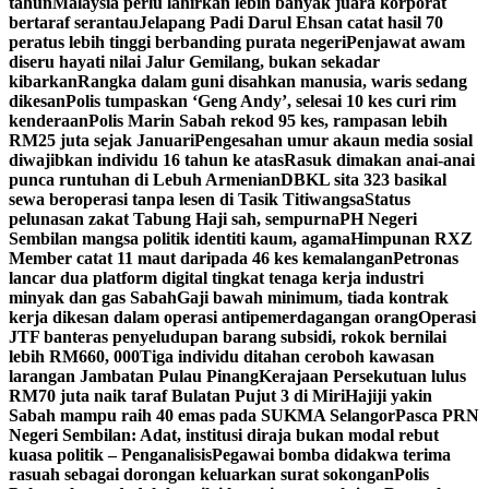
tahun
Malaysia perlu lahirkan lebih banyak juara korporat
bertaraf serantau
Jelapang Padi Darul Ehsan catat hasil 70
peratus lebih tinggi berbanding purata negeri
Penjawat awam
diseru hayati nilai Jalur Gemilang, bukan sekadar
kibarkan
Rangka dalam guni disahkan manusia, waris sedang
dikesan
Polis tumpaskan ‘Geng Andy’, selesai 10 kes curi rim
kenderaan
Polis Marin Sabah rekod 95 kes, rampasan lebih
RM25 juta sejak Januari
Pengesahan umur akaun media sosial
diwajibkan individu 16 tahun ke atas
Rasuk dimakan anai-anai
punca runtuhan di Lebuh Armenian
DBKL sita 323 basikal
sewa beroperasi tanpa lesen di Tasik Titiwangsa
Status
pelunasan zakat Tabung Haji sah, sempurna
PH Negeri
Sembilan mangsa politik identiti kaum, agama
Himpunan RXZ
Member catat 11 maut daripada 46 kes kemalangan
Petronas
lancar dua platform digital tingkat tenaga kerja industri
minyak dan gas Sabah
Gaji bawah minimum, tiada kontrak
kerja dikesan dalam operasi antipemerdagangan orang
Operasi
JTF banteras penyeludupan barang subsidi, rokok bernilai
lebih RM660, 000
Tiga individu ditahan ceroboh kawasan
larangan Jambatan Pulau Pinang
Kerajaan Persekutuan lulus
RM70 juta naik taraf Bulatan Pujut 3 di Miri
Hajiji yakin
Sabah mampu raih 40 emas pada SUKMA Selangor
Pasca PRN
Negeri Sembilan: Adat, institusi diraja bukan modal rebut
kuasa politik – Penganalisis
Pegawai bomba didakwa terima
rasuah sebagai dorongan keluarkan surat sokongan
Polis